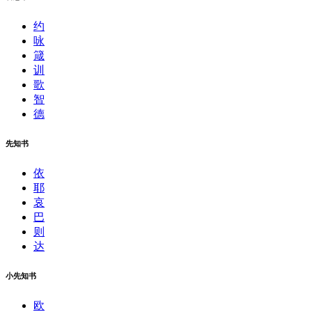
约
咏
箴
训
歌
智
德
先知书
依
耶
哀
巴
则
达
小先知书
欧