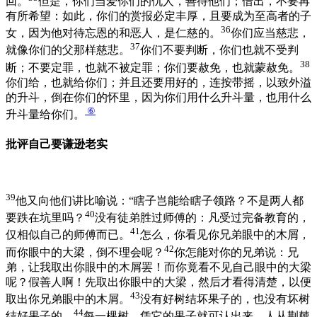
回。
但是，你们当爱你们的仇人，善待他们；借出，不要再
有所希望：如此，你们的赏报必定丰厚，且要成为至高者的子
36
女，因为他对待忘恩的和恶人，是仁慈的。
你们应当慈悲，
37
就像你们的父那样慈悲。
你们不要判断，你们也就不受判
38
断；不要定罪，也就不被定罪；你们要赦免，也就蒙赦免。
你们给，也就给你们；并且还要用好的，连按带摇，以致外溢
的升斗，倒在你们的怀里，因为你们用什么升斗量，也用什么
⑥
升斗量给你们。
批评自己要谦逊老实
39
他又向他们讲比喻说：“瞎子岂能给瞎子领路？不是两人都
40
要跌在坑里吗？
没有徒弟胜过师傅的：凡受过完备教育的，
41
仅相似自己的师傅而已。
怎么，你看见你兄弟眼中的木屑，
42
而你眼中的大梁，倒不理会呢？
你怎能对你的兄弟说：兄
弟，让我取出你眼中的木屑罢！而你竟看不见自己眼中的大梁
呢？假善人啊！先取出你眼中的大梁，然后才看得清楚，以便
43
取出你兄弟眼中的木屑。
没有好树结坏果子的，也没有坏树
44
结好果子的。
每一棵树，凭它的果子就可认出来。人从荆棘