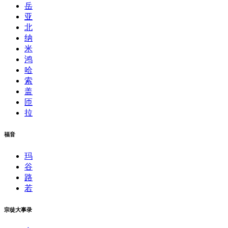
岳
亚
北
纳
米
鸿
哈
索
盖
匝
拉
福音
玛
谷
路
若
宗徒大事录