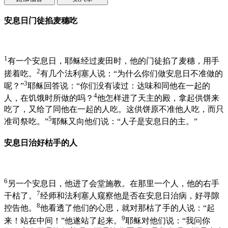
安息日门徒掐麦穗吃
1
有一个安息日，耶稣经过麦田时，他的门徒掐了麦穗，用手
2
搓着吃。
有几个法利塞人说：“为什么你们做安息日不准做的
3
呢？”
耶稣回答说：“你们没有读过：达味和同他在一起的
4
人，在饥饿时所做的吗？
他怎样进了天主的殿，拿起供饼来
吃了，又给了同他在一起的人吃。这供饼原不准他人吃，而只
5
准司祭吃。”
耶稣又向他们说：“人子是安息日的主。”
安息日治好枯手的人
6
另一个安息日，他进了会堂施教。在那里一个人，他的右手
7
干枯了。
经师和法利塞人窥察他是否在安息日治病，好寻隙
8
控告他。
他看透了他们的心思，就对那枯了手的人说：“起
9
来！站在中间！”他遂站了起来。
耶稣对他们说：“我问你