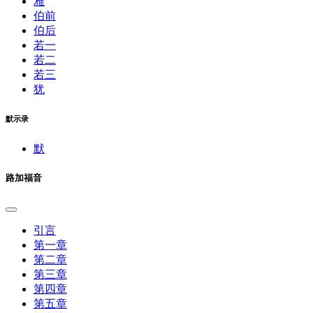
雅
伯前
伯后
若一
若二
若三
犹
默示录
默
路加福音
引言
第一章
第二章
第三章
第四章
第五章