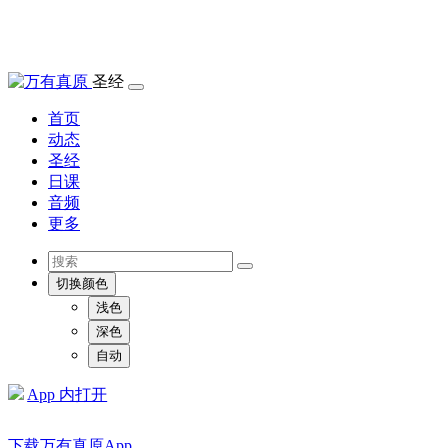
圣经
首页
动态
圣经
日课
音频
更多
切换颜色
浅色
深色
自动
App 内打开
下载万有真原App