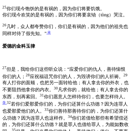
25
你们现今饱饫的是有祸的，因为你们将要饥饿。
你们现今欢笑的是有祸的，因为你们将要哀恸（tòng）哭泣。
26
几时，众人都夸赞你们，你们是有祸的，因为他们的祖先也
④
同样对待了假先知。”
爱德的金科玉律
27
但是，我给你们这些听众说：“应爱你们的仇人，善待恼恨
28
29
你们的人；
应祝福诅咒你们的人，为毁谤你们的人祈祷。
有人打你的面颊，也把另一面转给他；有人拿去你的外衣，也
30
不要阻挡他拿你的内衣。
凡求你的，就给他；有人拿去你的
31
东西，别再索回。
你们愿意人怎样待你们，也要怎样待人。
⑤
32
若你们爱那爱你们的，为你们还算什么功德？因为连罪人
33
也爱那爱他们的人。
你们善待那善待你们的，为你们还算什
34
么功德？因为连罪人也这样作。
你们若借给那些有希望偿还
的，为你们还算什么功德？就是罪人也借给罪人，为能如数收
35