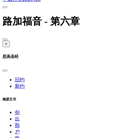
路加福音 - 第六章
×
思高圣经
旧约
新约
梅瑟五书
创
出
肋
户