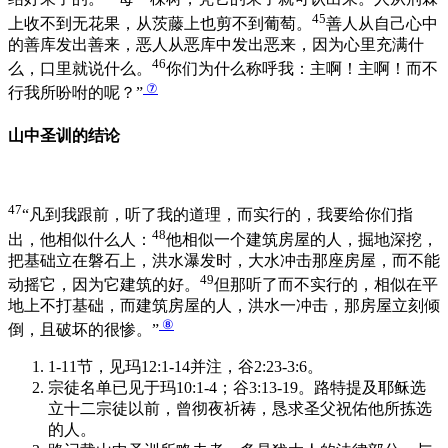
45
上收不到无花果，从茨藤上也剪不到葡萄。
善人从自己心中
的善库发出善来，恶人从恶库中发出恶来，因为心里充满什
46
么，口里就说什么。
你们为什么称呼我：主啊！主啊！而不
⑦
行我所吩咐的呢？”
山中圣训的结论
47
“凡到我跟前，听了我的道理，而实行的，我要给你们指
48
出，他相似什么人：
他相似一个建筑房屋的人，掘地深挖，
把基础立在磐石上，洪水瀑发时，大水冲击那座房屋，而不能
49
动摇它，因为它建筑的好。
但那听了而不实行的，相似在平
地上不打基础，而建筑房屋的人，洪水一冲击，那房屋立刻倾
⑧
倒，且破坏的很惨。”
1-11节，见玛12:1-14并注，谷2:23-3:6。
宗徒名单已见于玛10:1-4；谷3:13-19。路特提及耶稣选
立十二宗徒以前，曾彻夜祈祷，恳求圣父祝佑他所拣选
的人。