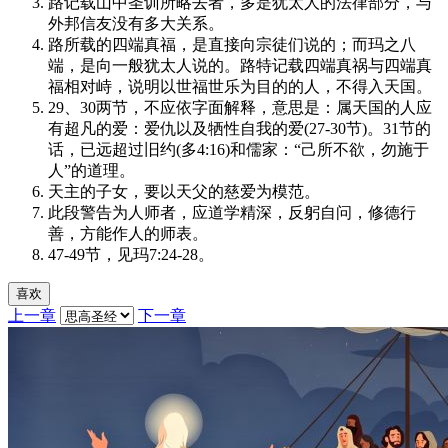
路记载山中圣训所略去者，多是犹太人的法律部分，与
外邦信友没有多大关系。
路所载的四端真福，是直接向宗徒们说的；而玛之八
端，是向一般犹太人说的。路特记载四端真祸与四端真
福相对峙，说明以世福世乐为目的的人，不得入天国。
29、30两节，不应依字面解释，意思是：属天国的人应
有超凡的爱：爱仇以及牺性自我的爱(27-30节)。31节的
话，已远超过旧约(多4:16)和儒家：“己所不欲，勿施于
人”的道理。
天主的子女，要以天父的慈爱为模范。
此段警告为人师者，应道学精深，反躬自问，修德行
善，方能作人的师表。
47-49节，见玛7:24-28。
喜欢
上一章
下一章