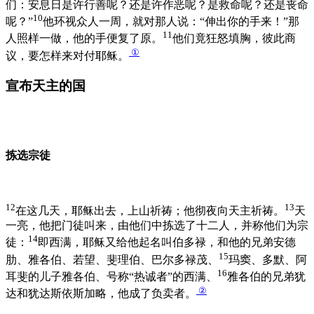
们：安息日是许行善呢？还是许作恶呢？是救命呢？还是丧命
10
呢？”
他环视众人一周，就对那人说：“伸出你的手来！”那
11
人照样一做，他的手便复了原。
他们竟狂怒填胸，彼此商
①
议，要怎样来对付耶稣。
宣布天主的国
拣选宗徒
12
13
在这几天，耶稣出去，上山祈祷；他彻夜向天主祈祷。
天
一亮，他把门徒叫来，由他们中拣选了十二人，并称他们为宗
14
徒：
即西满，耶稣又给他起名叫伯多禄，和他的兄弟安德
15
肋、雅各伯、若望、斐理伯、巴尔多禄茂、
玛窦、多默、阿
16
耳斐的儿子雅各伯、号称“热诚者”的西满、
雅各伯的兄弟犹
②
达和犹达斯依斯加略，他成了负卖者。