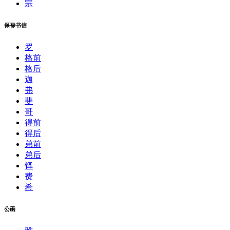
宗
保禄书信
罗
格前
格后
迦
弗
斐
哥
得前
得后
弟前
弟后
铎
费
希
公函