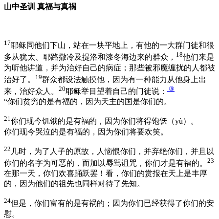
山中圣训 真福与真祸
17
耶稣同他们下山，站在一块平地上，有他的一大群门徒和很
18
多从犹太、耶路撒冷及提洛和漆冬海边来的群众，
他们来是
为听他讲道，并为治好自己的病症；那些被邪魔缠扰的人都被
19
治好了。
群众都设法触摸他，因为有一种能力从他身上出
20
③
来，治好众人。
耶稣举目望着自己的门徒说：
“你们贫穷的是有福的，因为天主的国是你们的。
21
你们现今饥饿的是有福的，因为你们将得饱饫（yù）。
你们现今哭泣的是有福的，因为你们将要欢笑。
22
几时，为了人子的原故，人恼恨你们，并弃绝你们，并且以
23
你们的名字为可恶的，而加以辱骂诅咒，你们才是有福的。
在那一天，你们欢喜踊跃罢！看，你们的赏报在天上是丰厚
的，因为他们的祖先也同样对待了先知。
24
但是，你们富有的是有祸的；因为你们已经获得了你们的安
慰。