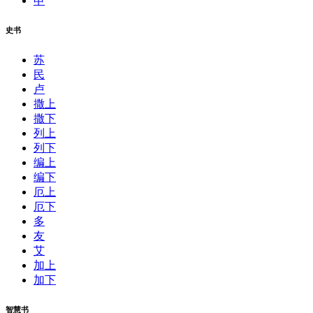
申
史书
苏
民
卢
撒上
撒下
列上
列下
编上
编下
厄上
厄下
多
友
艾
加上
加下
智慧书