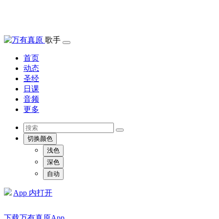
歌手
首页
动态
圣经
日课
音频
更多
切换颜色
浅色
深色
自动
App 内打开
下载万有真原App