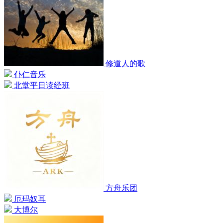
修道人的歌
仆仁音乐
北堂平日读经班
方舟乐团
厄玛奴耳
大博尔