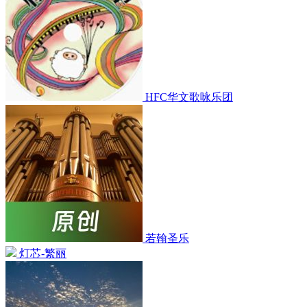
HFC华文歌咏乐团
若翰圣乐
灯芯-繁丽