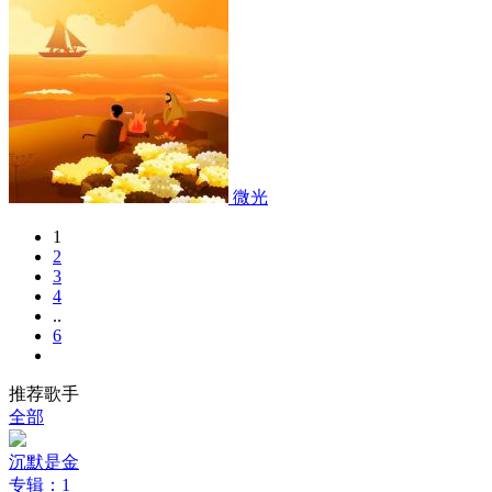
微光
1
2
3
4
..
6
推荐歌手
全部
沉默是金
专辑：1