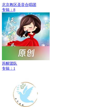
北京教区圣音合唱团
专辑：8
苏醒团队
专辑：1