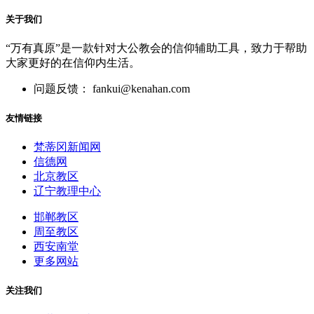
关于我们
“万有真原”是一款针对大公教会的信仰辅助工具，致力于帮助
大家更好的在信仰内生活。
问题反馈： fankui@kenahan.com
友情链接
梵蒂冈新闻网
信德网
北京教区
辽宁教理中心
邯郸教区
周至教区
西安南堂
更多网站
关注我们