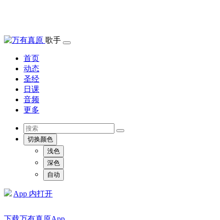
歌手
首页
动态
圣经
日课
音频
更多
切换颜色
浅色
深色
自动
App 内打开
下载万有真原App