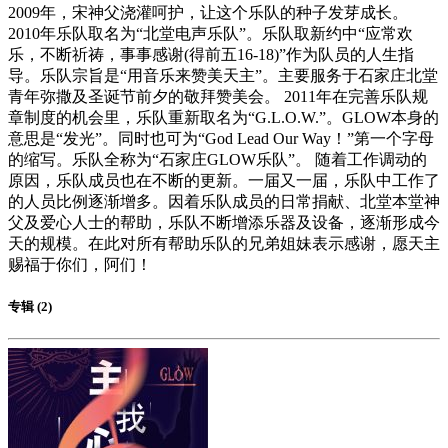
2009年，宋神父浇灌呵护，让这个乐队的种子发芽成长。
2010年乐队取名为“北堂电声乐队”。乐队取新约中“应常欢
乐，不断祈祷，事事感谢(得前五16-18)”作为队员的人生指
导。乐队宗旨是“用音乐来赞美天主”。主要服务于石家庄北堂
青年弥撒及圣诞节前夕的敬拜赞美会。 2011年在完善乐队规
章制度的机会里，乐队重新取名为“G.L.O.W.”。GLOW本身的
意思是“发光”。同时也可为“God Lead Our Way！”第一个字母
的缩写。乐队全称为“石家庄GLOW乐队”。 随着工作调动的
原因，乐队成员也在不断的更新。一届又一届，乐队中工作了
的人员比例逐渐增多。因着乐队成员的日常捐献、北堂本堂神
父及爱心人士的帮助，乐队不断增添乐器及设备，逐渐形成今
天的规模。在此对所有帮助乐队的兄弟姐妹表示感谢，愿天主
赐福于你们，阿们！
专辑 (2)