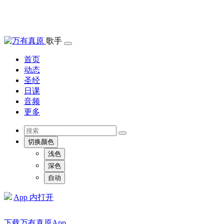
歌手
首页
动态
圣经
日课
音频
更多
切换颜色
浅色
深色
自动
App 内打开
下载万有真原App