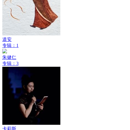
道安
专辑：1
朱健仁
专辑：3
卡莉斯