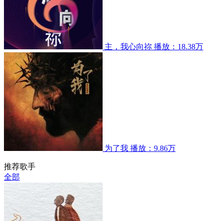
主，我心向祢
播放：18.38万
为了我
播放：9.86万
推荐歌手
全部