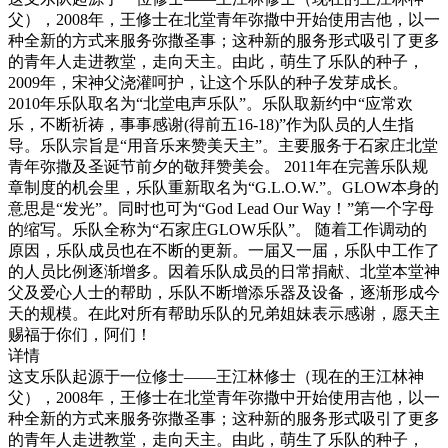
父），2008年，王修士在北堂青年弥撒中开始使用吉他，以一
种全新的方式来服务弥撒圣事；这种新的服务形式吸引了更多
的青年人走进教堂，走向天主。由此，萌生了乐队的种子，
2009年，宋神父浇灌呵护，让这个乐队的种子发芽成长。
2010年乐队取名为“北堂电声乐队”。乐队取新约中“应常欢
乐，不断祈祷，事事感谢(得前五16-18)”作为队员的人生指
导。乐队宗旨是“用音乐来赞美天主”。主要服务于石家庄北堂
青年弥撒及圣诞节前夕的敬拜赞美会。 2011年在完善乐队规
章制度的机会里，乐队重新取名为“G.L.O.W.”。GLOW本身的
意思是“发光”。同时也可为“God Lead Our Way！”第一个字母
的缩写。乐队全称为“石家庄GLOW乐队”。 随着工作调动的
原因，乐队成员也在不断的更新。一届又一届，乐队中工作了
的人员比例逐渐增多。因着乐队成员的日常捐献、北堂本堂神
父及爱心人士的帮助，乐队不断增添乐器及设备，逐渐形成今
天的规模。在此对所有帮助乐队的兄弟姐妹表示感谢，愿天主
赐福于你们，阿们！
详情
这支乐队起源于一位修士——王江林修士（现在的王江林神
父），2008年，王修士在北堂青年弥撒中开始使用吉他，以一
种全新的方式来服务弥撒圣事；这种新的服务形式吸引了更多
的青年人走进教堂，走向天主。由此，萌生了乐队的种子，