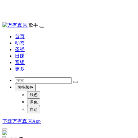
歌手
首页
动态
圣经
日课
音频
更多
切换颜色
浅色
深色
自动
下载万有真原App