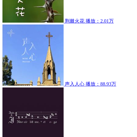
荆棘火花
播放：2.01万
声入人心
播放：88.93万