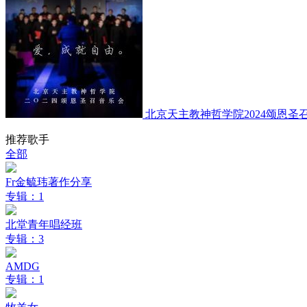
北京天主教神哲学院2024颂恩圣
推荐歌手
全部
Fr金毓玮著作分享
专辑：1
北堂青年唱经班
专辑：3
AMDG
专辑：1