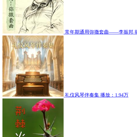
常年期通用弥撒套曲——李振邦
礼仪风琴伴奏集
播放：1.94万