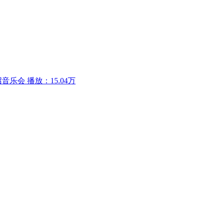
召音乐会
播放：15.04万