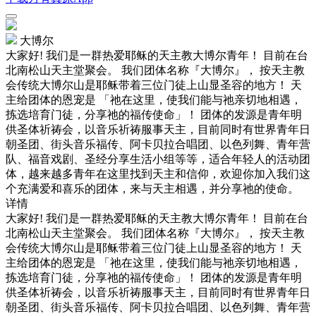
大博尔
大家好! 我们是一群热爱耶稣的天主教大博尔青年！ 目前在台
北南松山天主堂聚会。 我们团体名称『大博尔』， 按天主教
会传统大博尔山是耶稣带着三位门徒上山显圣容的地方！ 天
主给团体的恩宠是 「祂在这里，使我们能与祂亲切地相遇，
拣选培育门徒，分享祂的福传使命」！ 团体的发源是青年明
供圣体祈祷会，以音乐祈祷服事天主，目前同时有世界青年日
朝圣团、街头音乐福传、阿卡贝拉合唱团、以色列舞、青年营
队、福音戏剧、圣经分享生活小组等等，适合年轻人的活动团
体，越来越多青年在这里找到天主和信仰，欢迎你加入我们这
个充满爱和喜乐的团体，来与天主相遇，并分享祂的使命。
详情
大家好! 我们是一群热爱耶稣的天主教大博尔青年！ 目前在台
北南松山天主堂聚会。 我们团体名称『大博尔』， 按天主教
会传统大博尔山是耶稣带着三位门徒上山显圣容的地方！ 天
主给团体的恩宠是 「祂在这里，使我们能与祂亲切地相遇，
拣选培育门徒，分享祂的福传使命」！ 团体的发源是青年明
供圣体祈祷会，以音乐祈祷服事天主，目前同时有世界青年日
朝圣团、街头音乐福传、阿卡贝拉合唱团、以色列舞、青年营