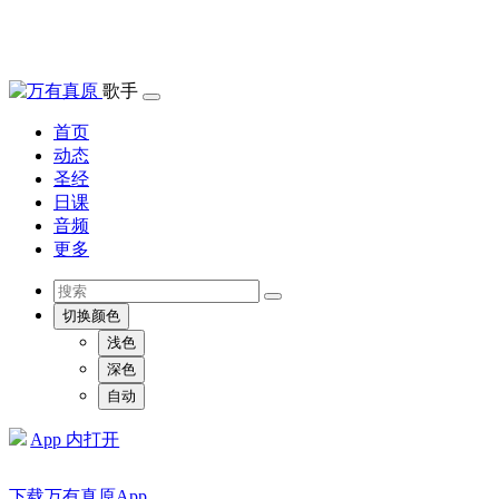
歌手
首页
动态
圣经
日课
音频
更多
切换颜色
浅色
深色
自动
App 内打开
下载万有真原App