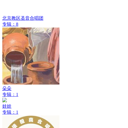
北京教区圣音合唱团
专辑：8
朵朵
专辑：1
娃娃
专辑：1