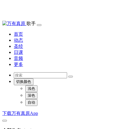
歌手
首页
动态
圣经
日课
音频
更多
切换颜色
浅色
深色
自动
下载万有真原App