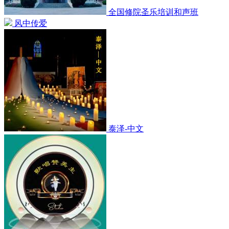
全国修院圣乐培训和声班
风中传爱
泰泽-中文