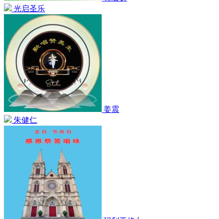
光启圣乐
姜震
朱健仁