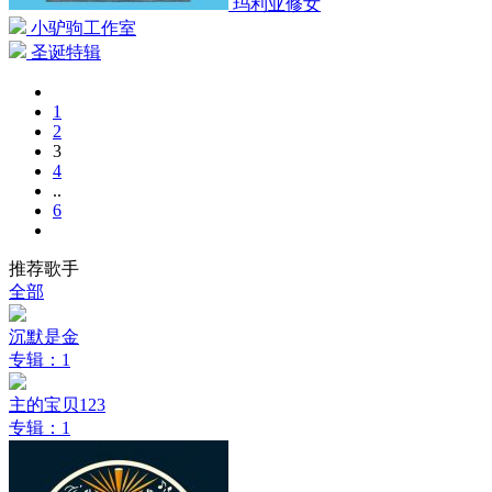
玛利亚修女
小驴驹工作室
圣诞特辑
1
2
3
4
..
6
推荐歌手
全部
沉默是金
专辑：1
主的宝贝123
专辑：1