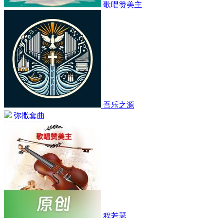
歌唱赞美主
吾乐之源
弥撒套曲
程若瑟