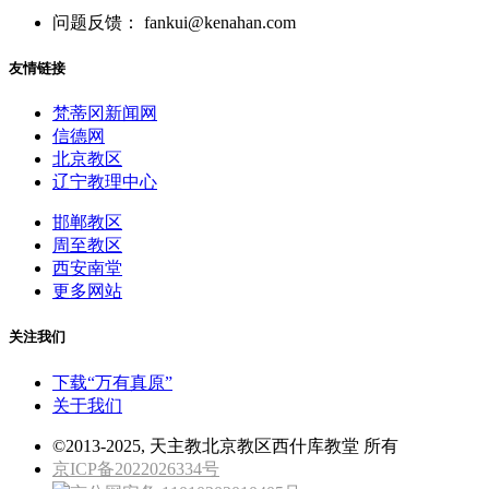
问题反馈： fankui@kenahan.com
友情链接
梵蒂冈新闻网
信德网
北京教区
辽宁教理中心
邯郸教区
周至教区
西安南堂
更多网站
关注我们
下载“万有真原”
关于我们
©2013-2025, 天主教北京教区西什库教堂 所有
京ICP备2022026334号