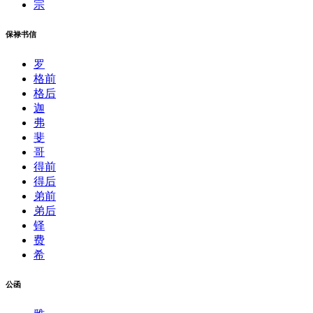
宗
保禄书信
罗
格前
格后
迦
弗
斐
哥
得前
得后
弟前
弟后
铎
费
希
公函