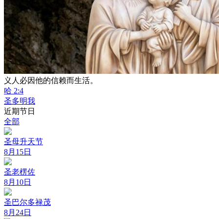
义人必因他的信赖而生活。
哈 2:4
圣多明我
近期节日
全部
圣母升天节
8月15日
圣老楞佐
8月10日
圣巴尔多禄茂
8月24日