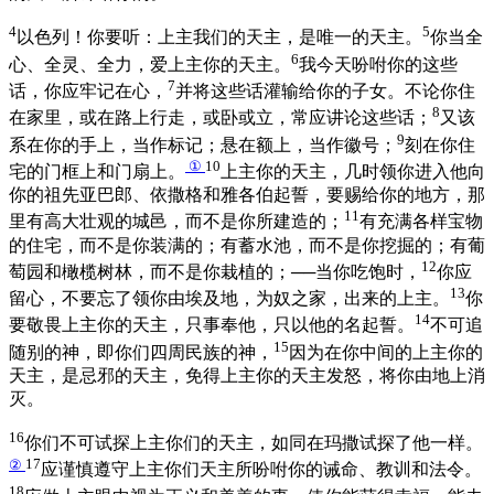
4
5
以色列！你要听：上主我们的天主，是唯一的天主。
你当全
6
心、全灵、全力，爱上主你的天主。
我今天吩咐你的这些
7
话，你应牢记在心，
并将这些话灌输给你的子女。不论你住
8
在家里，或在路上行走，或卧或立，常应讲论这些话；
又该
9
系在你的手上，当作标记；悬在额上，当作徽号；
刻在你住
①
10
宅的门框上和门扇上。
上主你的天主，几时领你进入他向
你的祖先亚巴郎、依撒格和雅各伯起誓，要赐给你的地方，那
11
里有高大壮观的城邑，而不是你所建造的；
有充满各样宝物
的住宅，而不是你装满的；有蓄水池，而不是你挖掘的；有葡
12
萄园和橄榄树林，而不是你栽植的；──当你吃饱时，
你应
13
留心，不要忘了领你由埃及地，为奴之家，出来的上主。
你
14
要敬畏上主你的天主，只事奉他，只以他的名起誓。
不可追
15
随别的神，即你们四周民族的神，
因为在你中间的上主你的
天主，是忌邪的天主，免得上主你的天主发怒，将你由地上消
灭。
16
你们不可试探上主你们的天主，如同在玛撒试探了他一样。
②
17
应谨慎遵守上主你们天主所吩咐你的诫命、教训和法令。
18