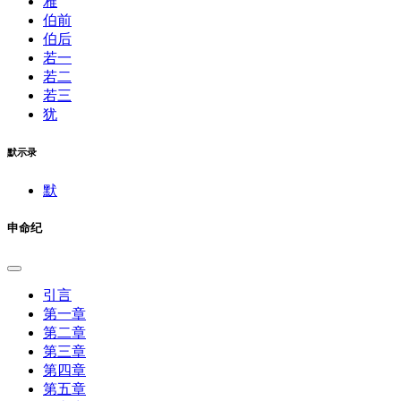
雅
伯前
伯后
若一
若二
若三
犹
默示录
默
申命纪
引言
第一章
第二章
第三章
第四章
第五章