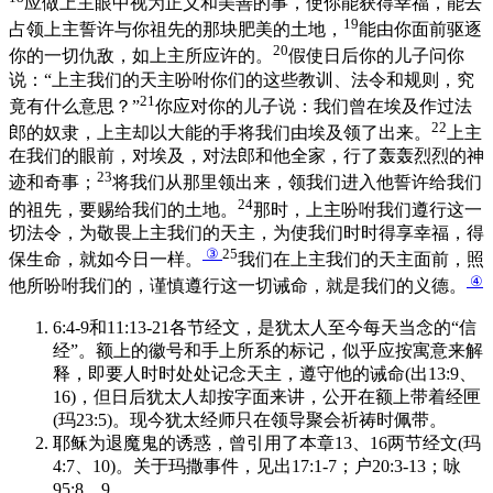
应做上主眼中视为正义和美善的事，使你能获得幸福，能去
19
占领上主誓许与你祖先的那块肥美的土地，
能由你面前驱逐
20
你的一切仇敌，如上主所应许的。
假使日后你的儿子问你
说：“上主我们的天主吩咐你们的这些教训、法令和规则，究
21
竟有什么意思？”
你应对你的儿子说：我们曾在埃及作过法
22
郎的奴隶，上主却以大能的手将我们由埃及领了出来。
上主
在我们的眼前，对埃及，对法郎和他全家，行了轰轰烈烈的神
23
迹和奇事；
将我们从那里领出来，领我们进入他誓许给我们
24
的祖先，要赐给我们的土地。
那时，上主吩咐我们遵行这一
切法令，为敬畏上主我们的天主，为使我们时时得享幸福，得
③
25
保生命，就如今日一样。
我们在上主我们的天主面前，照
④
他所吩咐我们的，谨慎遵行这一切诫命，就是我们的义德。
6:4-9和11:13-21各节经文，是犹太人至今每天当念的“信
经”。额上的徽号和手上所系的标记，似乎应按寓意来解
释，即要人时时处处记念天主，遵守他的诫命(出13:9、
16)，但日后犹太人却按字面来讲，公开在额上带着经匣
(玛23:5)。现今犹太经师只在领导聚会祈祷时佩带。
耶稣为退魔鬼的诱惑，曾引用了本章13、16两节经文(玛
4:7、10)。关于玛撒事件，见出17:1-7；户20:3-13；咏
95:8、9。