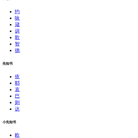
约
咏
箴
训
歌
智
德
先知书
依
耶
哀
巴
则
达
小先知书
欧