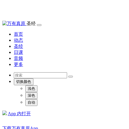
圣经
首页
动态
圣经
日课
音频
更多
切换颜色
浅色
深色
自动
App 内打开
下载万有真原App