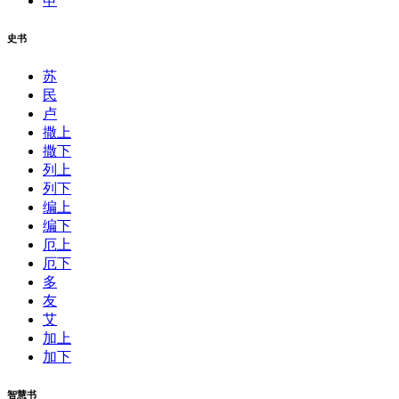
申
史书
苏
民
卢
撒上
撒下
列上
列下
编上
编下
厄上
厄下
多
友
艾
加上
加下
智慧书