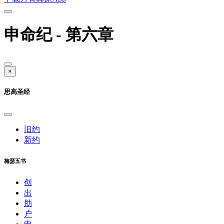
申命纪 - 第六章
×
思高圣经
旧约
新约
梅瑟五书
创
出
肋
户