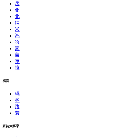
岳
亚
北
纳
米
鸿
哈
索
盖
匝
拉
福音
玛
谷
路
若
宗徒大事录