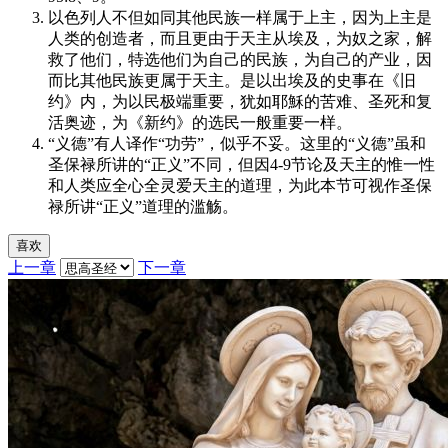
以色列人不但如同其他民族一样属于上主，因为上主是
人类的创造者，而且更由于天主从埃及，为奴之家，解
救了他们，特选他们为自己的民族，为自己的产业，因
而比其他民族更属于天主。是以出埃及的史事在《旧
约》内，为以民极端重要，犹如耶穌的苦难、圣死和复
活奥迹，为《新约》的选民一般重要一样。
“义德”有人译作“功劳”，似乎不妥。这里的“义德”虽和
圣保禄所讲的“正义”不同，但因4-9节论及天主的惟一性
和人类应全心全灵爱天主的道理，为此本节可视作圣保
禄所讲“正义”道理的滥觞。
喜欢
上一章
下一章