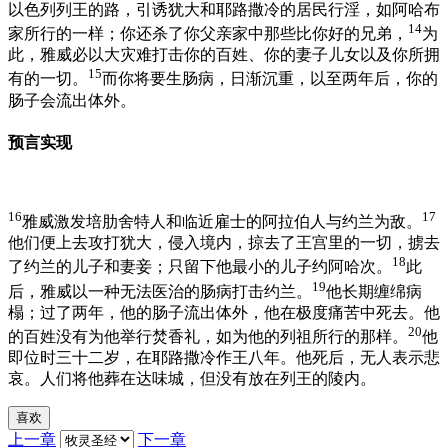
以色列列王的路，引诱犹大和耶路撒冷的居民行淫，如阿哈布
14
家所行的一样；你还杀了你父亲家中那些比你好的兄弟，
为
此，雅威必以大灾难打击你的百姓、你的妻子儿女以及你所拥
15
有的一切。
而你将要生肠病，日渐沉重，以至两年后，你的
肠子会流出体外。
预言实现
16
17
雅威激发培肋舍特人和临近雇士的阿拉伯人与约兰为敌。
他们便上去攻打犹大，侵入境内，掠去了王宫里的一切，掳去
18
了约兰的儿子和妻妾；只留下他最小的儿子约阿哈次。
此
19
后，雅威以一种无法医治的肠病打击约兰。
他长期缠绵病
榻；过了两年，他的肠子流出体外，他在极度痛苦中死去。他
20
的百姓没有为他举行焚香礼，如为他的列祖所行的那样。
他
即位时三十二岁，在耶路撒冷作王八年。他死后，无人表示悲
哀。人们将他葬在达味城，但没有放在列王的陵内。
喜欢
上一章
下一章