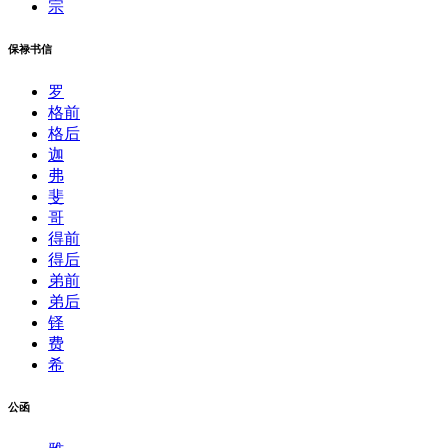
宗
保禄书信
罗
格前
格后
迦
弗
斐
哥
得前
得后
弟前
弟后
铎
费
希
公函