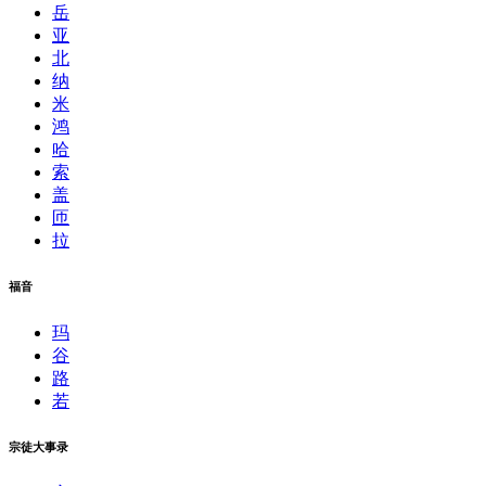
岳
亚
北
纳
米
鸿
哈
索
盖
匝
拉
福音
玛
谷
路
若
宗徒大事录