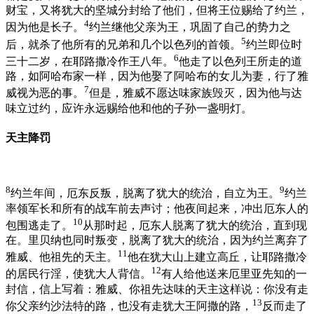
财宝，又将犹大的坚城分封给了他们，但将王位赐给了约兰，
4
因为他是长子。
约兰继他父亲为王，巩固了自己的势力之
5
后，就杀了他所有的兄弟和几个以色列的首领。
约兰即位时
6
三十二岁，在耶路撒冷作王八年。
他走了以色列王所走的道
路，如阿哈布家一样，因为他娶了阿哈布的女儿为妻，行了雅
7
威视为恶的事。
但是，雅威不愿达味家族毁灭，因为他与达
味立过约，应许永远赐给他和他的子孙一盏明灯。
天主降罚
8
9
约兰年间，厄东反叛，脱离了犹大的统治，自立为王。
约兰
率领军长和所有的战车前去声讨；他夜间起来，冲出厄东人的
10
包围逃走了。
从那时起，厄东人脱离了犹大的统治，直到现
在。里贝纳也同时叛变，脱离了犹大的统治，因为约兰离弃了
11
雅威、他祖先的天主。
他在犹大山上建立高丘，让耶路撒冷
12
的居民行淫，使犹大人背信。
有人给他送来厄里亚先知的一
封信，信上写着：雅威、你祖先达味的天主这样说：你没有走
13
你父亲约沙法特的路，也没有走犹大王阿撒的路，
反而走了