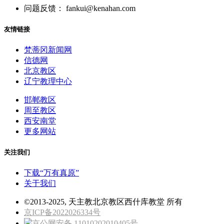
问题反馈： fankui@kenahan.com
友情链接
梵蒂冈新闻网
信德网
北京教区
辽宁教理中心
邯郸教区
周至教区
西安南堂
更多网站
关注我们
下载“万有真原”
关于我们
©2013-2025, 天主教北京教区西什库教堂 所有
京ICP备2022026334号
京公网安备 11010202010405号