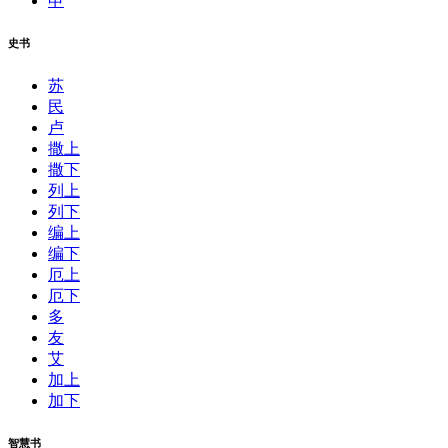
申
史书
苏
民
卢
撒上
撒下
列上
列下
编上
编下
厄上
厄下
多
友
艾
加上
加下
智慧书