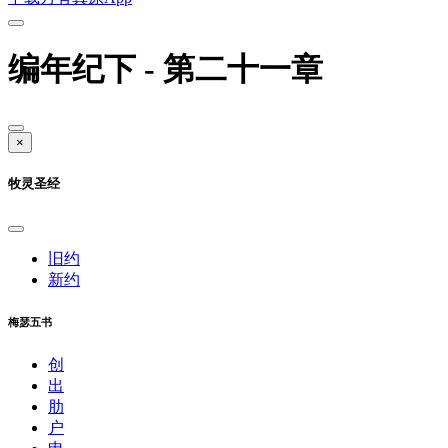
编年纪下 - 第二十一章
×
牧灵圣经
旧约
新约
梅瑟五书
创
出
肋
户