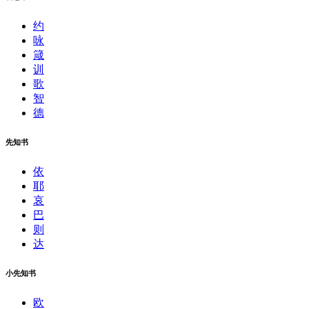
约
咏
箴
训
歌
智
德
先知书
依
耶
哀
巴
则
达
小先知书
欧