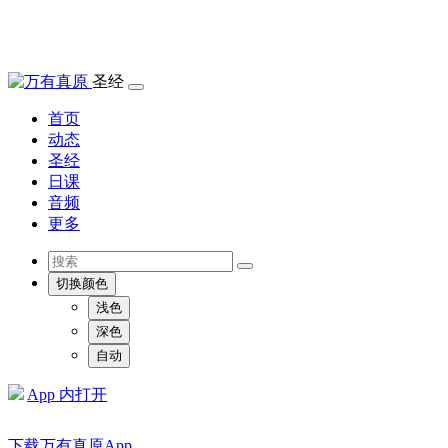
圣经
首页
动态
圣经
日课
音频
更多
切换颜色
浅色
深色
自动
App 内打开
下载万有真原App