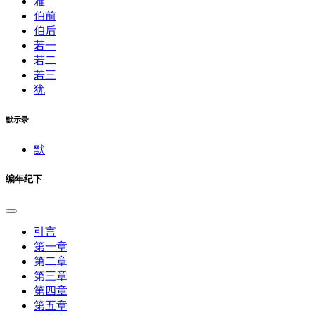
雅
伯前
伯后
若一
若二
若三
犹
默示录
默
编年纪下
引言
第一章
第二章
第三章
第四章
第五章