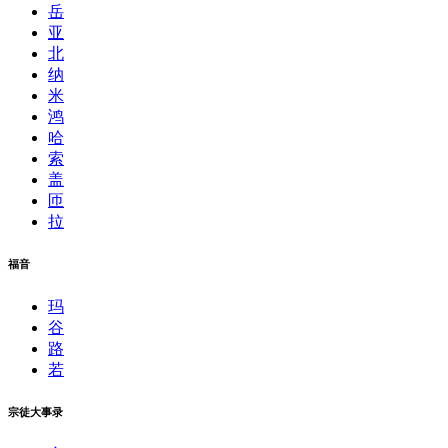
岳
亚
北
纳
米
鸿
哈
索
盖
匝
拉
福音
玛
谷
路
若
宗徒大事录