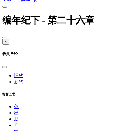
编年纪下 - 第二十六章
×
牧灵圣经
旧约
新约
梅瑟五书
创
出
肋
户