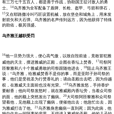
有三万七千五百人，都是善于作战，协助国王征讨敌人的勇
14
士。
乌齐雅为全军配备了盾牌、长枪、盔甲、弓箭和弹石，
15
又在耶路撒冷叫巧匠设置机械，放在堡垒和城角上，用来发
射箭矢和大石弹。乌齐雅的名声传到远方，因为他获得了特殊
的助佑，极其强盛。
乌齐雅王越职受罚
16
他一旦势力强大，便心高气傲，以致自毁前途，竟敢冒犯雅
17
威他的天主，擅进雅威的正殿，企图在香坛上焚香。
司祭阿
18
匝黎雅和八十个雅威勇敢的司祭跟随他进去，
阻止乌齐雅王
说：“乌齐雅，给雅威焚香不是你的事，而是亚郎子孙司祭的
事，他们是受祝圣为行焚香礼的；请由圣殿出去吧，因为你越
19
权，在雅威天主面前也没有光荣。”
乌齐雅发怒，手持香炉
要献香；他向司祭发怒时，就在雅威殿内香坛旁，当着众司祭
20
的面，他的额上突然发出了癞病。
大司祭阿匝黎雅和众司祭
望着他，见他额上出现了癞病，便催他出去；他急忙出去，因
21
为雅威打击了他。
乌齐雅身患癞病一直到死；因为此病，他
独自住在一间隔离的房里，不得进入雅威的圣殿。他的儿子约