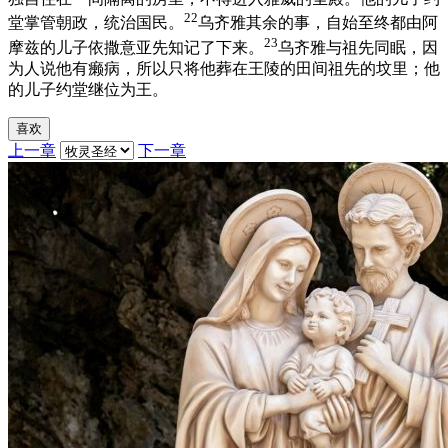
22
堂掌管朝政，统治国民。
乌齐雅其余的事，自始至终都由阿
23
摩兹的儿子依撒意亚先知记了下来。
乌齐雅与祖先同眠，因
为人说他有癞病，所以只将他葬在王陵的田间祖先的坟里；他
的儿子约堂继位为王。
喜欢
上一章
下一章