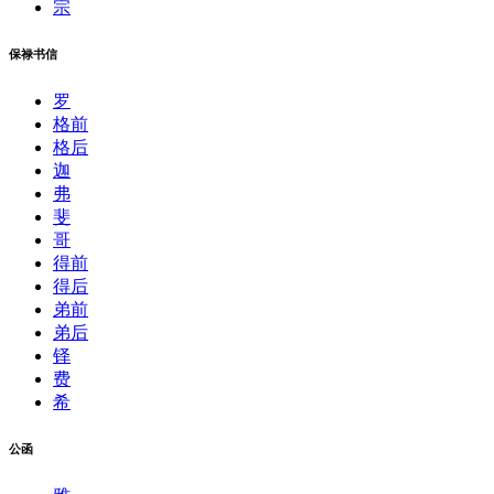
宗
保禄书信
罗
格前
格后
迦
弗
斐
哥
得前
得后
弟前
弟后
铎
费
希
公函