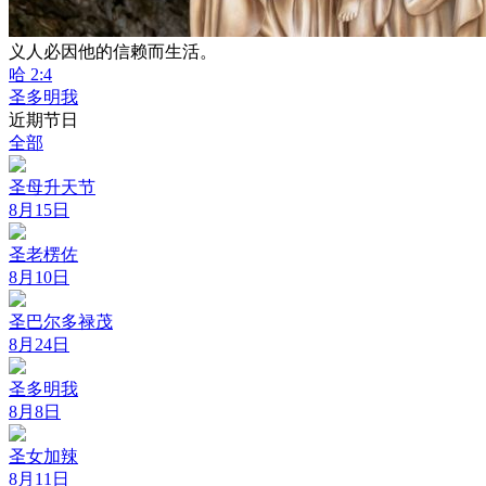
义人必因他的信赖而生活。
哈 2:4
圣多明我
近期节日
全部
圣母升天节
8月15日
圣老楞佐
8月10日
圣巴尔多禄茂
8月24日
圣多明我
8月8日
圣女加辣
8月11日