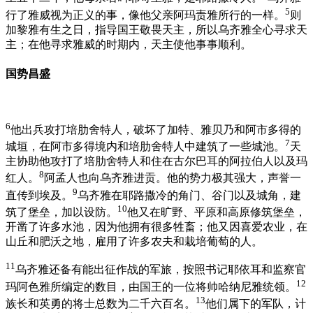
5
行了雅威视为正义的事，像他父亲阿玛责雅所行的一样。
则
加黎雅有生之日，指导国王敬畏天主，所以乌齐雅全心寻求天
主；在他寻求雅威的时期内，天主使他事事顺利。
国势昌盛
6
他出兵攻打培肋舍特人，破坏了加特、雅贝乃和阿市多得的
7
城垣，在阿市多得境内和培肋舍特人中建筑了一些城池。
天
主协助他攻打了培肋舍特人和住在古尔巴耳的阿拉伯人以及玛
8
红人。
阿孟人也向乌齐雅进贡。他的势力极其强大，声誉一
9
直传到埃及。
乌齐雅在耶路撒冷的角门、谷门以及城角，建
10
筑了堡垒，加以设防。
他又在旷野、平原和高原修筑堡垒，
开凿了许多水池，因为他拥有很多牲畜；他又因喜爱农业，在
山丘和肥沃之地，雇用了许多农夫和栽培葡萄的人。
11
乌齐雅还备有能出征作战的军旅，按照书记耶依耳和监察官
12
玛阿色雅所编定的数目，由国王的一位将帅哈纳尼雅统领。
13
族长和英勇的将士总数为二千六百名。
他们属下的军队，计