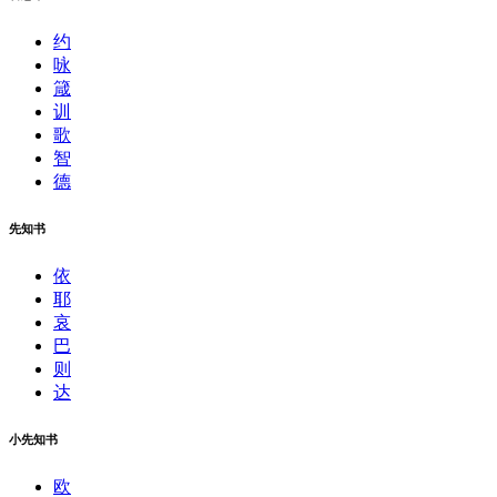
约
咏
箴
训
歌
智
德
先知书
依
耶
哀
巴
则
达
小先知书
欧