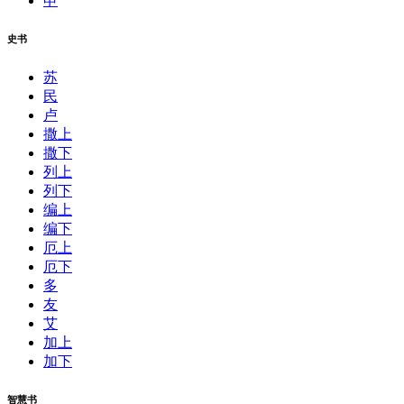
申
史书
苏
民
卢
撒上
撒下
列上
列下
编上
编下
厄上
厄下
多
友
艾
加上
加下
智慧书