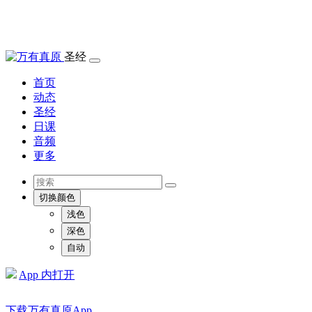
圣经
首页
动态
圣经
日课
音频
更多
切换颜色
浅色
深色
自动
App 内打开
下载万有真原App