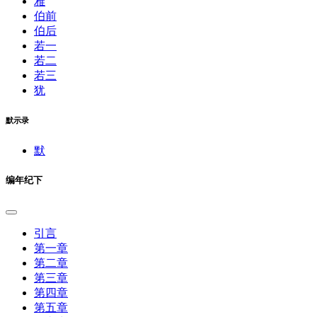
雅
伯前
伯后
若一
若二
若三
犹
默示录
默
编年纪下
引言
第一章
第二章
第三章
第四章
第五章