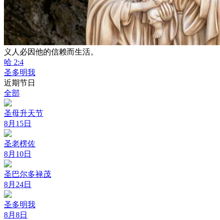
义人必因他的信赖而生活。
哈 2:4
圣多明我
近期节日
全部
圣母升天节
8月15日
圣老楞佐
8月10日
圣巴尔多禄茂
8月24日
圣多明我
8月8日