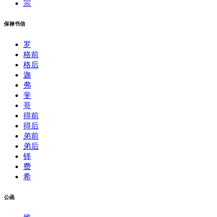
宗
保禄书信
罗
格前
格后
迦
弗
斐
哥
得前
得后
弟前
弟后
铎
费
希
公函