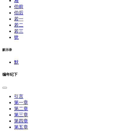
雅
伯前
伯后
若一
若二
若三
犹
默示录
默
编年纪下
引言
第一章
第二章
第三章
第四章
第五章