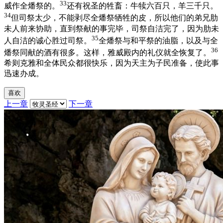
33
威作全燔祭的。
还有祝圣的牲畜：牛犊六百只，羊三千只。
34
但司祭太少，不能剥尽全燔祭牺牲的皮，所以他们的弟兄肋
未人前来协助，直到祭献的事完毕，司祭自洁完了，因为肋未
35
人自洁的诚心胜过司祭。
全燔祭与和平祭的油脂，以及与全
36
燔祭同献的酒有很多。这样，雅威殿内的礼仪就全恢复了。
希则克雅和全体民众都很快乐，因为天主为子民准备，使此事
迅速办成。
喜欢
上一章
下一章