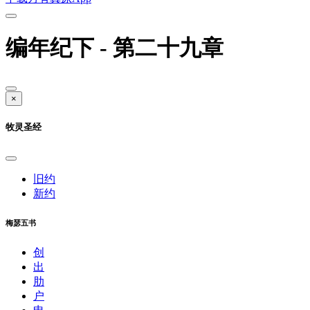
编年纪下 - 第二十九章
×
牧灵圣经
旧约
新约
梅瑟五书
创
出
肋
户