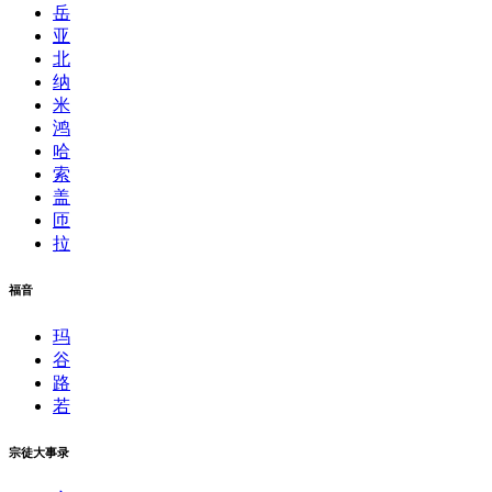
岳
亚
北
纳
米
鸿
哈
索
盖
匝
拉
福音
玛
谷
路
若
宗徒大事录