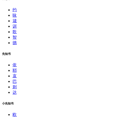
约
咏
箴
训
歌
智
德
先知书
依
耶
哀
巴
则
达
小先知书
欧