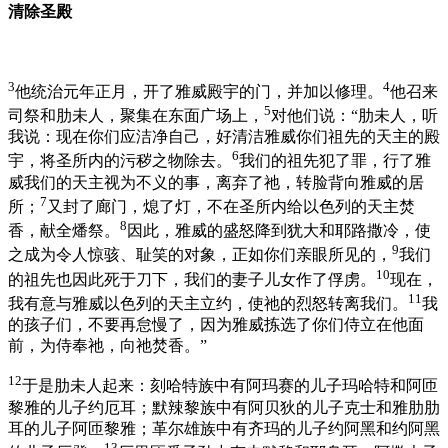
清除圣殿
3
4
他统治元年正月，开了雅威殿宇的门，并加以修理。
他召来
5
司祭和肋未人，聚集在东面广场上，
对他们说：“肋未人，听
我说：现在你们应洁净自己，好清洁雅威你们祖先的天主的殿
6
宇，将圣所内的污秽之物除去。
我们的祖先犯了罪，行了雅
威我们的天主视为不义的事，离弃了祂，转脸背向雅威的居
7
所；
又封了廊门，熄了灯，不在圣所内给以色列的天主焚
8
香，献全燔祭。
因此，雅威的盛怒降到犹大和耶路撒冷，使
9
之成为令人惊骇、耻笑的对象，正如你们亲眼所见的，
我们
10
的祖先也因此死于刀下，我们的妻子儿女作了俘虏。
现在，
11
我有意与雅威以色列的天主立约，使祂的烈怒转离我们。
我
的孩子们，不要再怠慢了，因为雅威拣选了你们侍立在他面
前，为侍奉祂，向祂焚香。”
12
于是肋未人起来：刻哈特族中有阿玛赛的儿子玛哈特和阿匝
黎雅的儿子约厄耳；默辣黎族中有阿贝狄的儿子克士和雅肋肋
耳的儿子阿匝黎雅；革尔雄族中有齐玛的儿子约阿黑和约阿黑
13