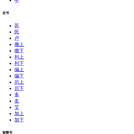
申
史书
苏
民
卢
撒上
撒下
列上
列下
编上
编下
厄上
厄下
多
友
艾
加上
加下
智慧书