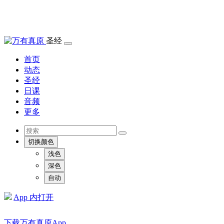
圣经
首页
动态
圣经
日课
音频
更多
切换颜色
浅色
深色
自动
App 内打开
下载万有真原App