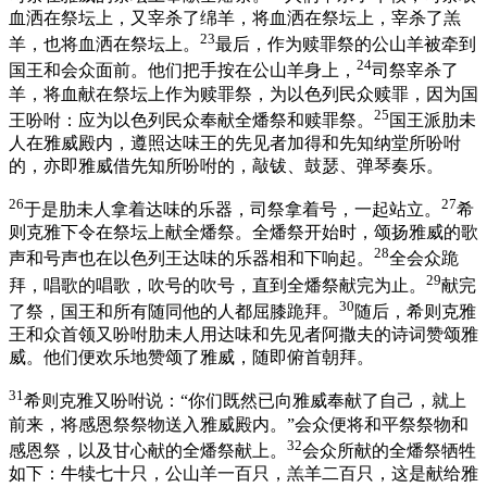
血洒在祭坛上，又宰杀了绵羊，将血洒在祭坛上，宰杀了羔
23
羊，也将血洒在祭坛上。
最后，作为赎罪祭的公山羊被牵到
24
国王和会众面前。他们把手按在公山羊身上，
司祭宰杀了
羊，将血献在祭坛上作为赎罪祭，为以色列民众赎罪，因为国
25
王吩咐：应为以色列民众奉献全燔祭和赎罪祭。
国王派肋未
人在雅威殿内，遵照达味王的先见者加得和先知纳堂所吩咐
的，亦即雅威借先知所吩咐的，敲钹、鼓瑟、弹琴奏乐。
26
27
于是肋未人拿着达味的乐器，司祭拿着号，一起站立。
希
则克雅下令在祭坛上献全燔祭。全燔祭开始时，颂扬雅威的歌
28
声和号声也在以色列王达味的乐器相和下响起。
全会众跪
29
拜，唱歌的唱歌，吹号的吹号，直到全燔祭献完为止。
献完
30
了祭，国王和所有随同他的人都屈膝跪拜。
随后，希则克雅
王和众首领又吩咐肋未人用达味和先见者阿撒夫的诗词赞颂雅
威。他们便欢乐地赞颂了雅威，随即俯首朝拜。
31
希则克雅又吩咐说：“你们既然已向雅威奉献了自己，就上
前来，将感恩祭祭物送入雅威殿内。”会众便将和平祭祭物和
32
感恩祭，以及甘心献的全燔祭献上。
会众所献的全燔祭牺牲
如下：牛犊七十只，公山羊一百只，羔羊二百只，这是献给雅