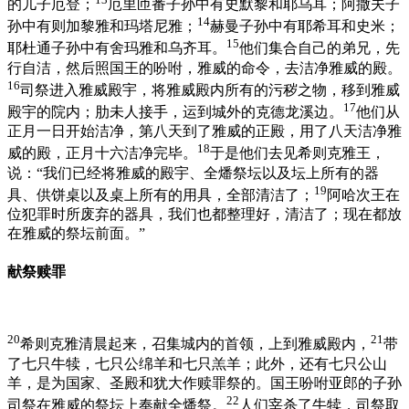
的儿子厄登；
厄里匝番子孙中有史默黎和耶乌耳；阿撒夫子
14
孙中有则加黎雅和玛塔尼雅；
赫曼子孙中有耶希耳和史米；
15
耶杜通子孙中有舍玛雅和乌齐耳。
他们集合自己的弟兄，先
行自洁，然后照国王的吩咐，雅威的命令，去洁净雅威的殿。
16
司祭进入雅威殿宇，将雅威殿内所有的污秽之物，移到雅威
17
殿宇的院内；肋未人接手，运到城外的克德龙溪边。
他们从
正月一日开始洁净，第八天到了雅威的正殿，用了八天洁净雅
18
威的殿，正月十六洁净完毕。
于是他们去见希则克雅王，
说：“我们已经将雅威的殿宇、全燔祭坛以及坛上所有的器
19
具、供饼桌以及桌上所有的用具，全部清洁了；
阿哈次王在
位犯罪时所废弃的器具，我们也都整理好，清洁了；现在都放
在雅威的祭坛前面。”
献祭赎罪
20
21
希则克雅清晨起来，召集城内的首领，上到雅威殿内，
带
了七只牛犊，七只公绵羊和七只羔羊；此外，还有七只公山
羊，是为国家、圣殿和犹大作赎罪祭的。国王吩咐亚郎的子孙
22
司祭在雅威的祭坛上奉献全燔祭。
人们宰杀了牛犊，司祭取