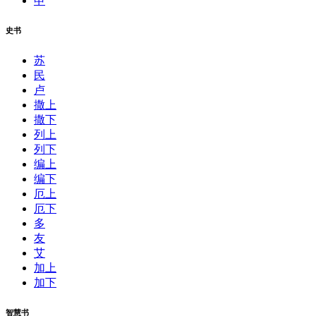
申
史书
苏
民
卢
撒上
撒下
列上
列下
编上
编下
厄上
厄下
多
友
艾
加上
加下
智慧书