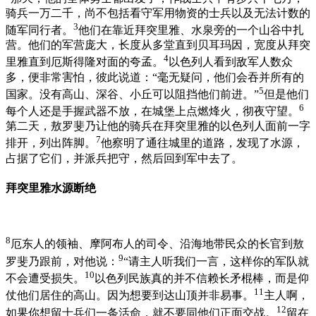
骑兵一万二千，尚不包括看守军用物资的士兵以及无法计数的
3
随军同行者。
他们在靠近拜突里雅、水泉旁的一个山谷中扎
营。他们的军营庞大，长度从多堂直到贝耳玛因，宽度从拜突
4
里雅直到厄斯得隆对面的夸孟。
以色列人看到敌军人数众
多，便非常害怕，彼此说道：“毫无疑问，他们会吞并所有的
5
国家。没有高山、深谷、小丘可以阻挡他们前进。”
但是他们
6
每个人还是手握武器不放，在城堡上点燃烽火，彻夜守望。
第二天，敖罗斐乃让他的骑兵在拜突里雅的以色列人面前一字
7
排开，列出阵脚。
他察明了通往城里的道路，发现了水源，
占据了它们，并派兵把守，然后回到军中去了。
拜突里雅水源断绝
8
厄东人的领袖、摩阿布人的司令、沿海地带民众的长官到敖
9
罗斐乃跟前，对他说：
“请主人听我们一言，这样你的军队就
10
不会遭受损失。
以色列民族真的并不信赖长矛棍棒，而是仰
11
仗他们居住的高山。因为想要到达山顶并非易事。
主人啊，
12
如果你想留士兵们一条活命，就不要同他们正面交战。
留在