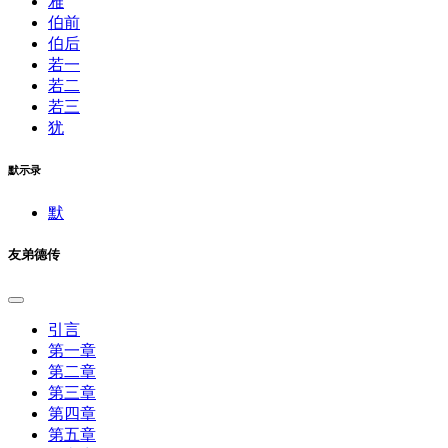
雅
伯前
伯后
若一
若二
若三
犹
默示录
默
友弟德传
引言
第一章
第二章
第三章
第四章
第五章