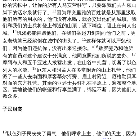
你的营帐中，让你的所有人马安营驻守，只要派我们去占领山
13
脚下的活水泉就行了。
因为拜突里雅的百姓就是从那里汲取
他们所有的用水的，他们没有水喝，就会交出他们的城镇。我
们和我们的士兵将登上邻近的山顶，设下哨位，阻止任何人出
14
城。
饥渴必能摧毁他们。在我们举起刀剑刺向他们之前，男
15
女老幼就已经躺倒在城中的街头了。
这样你就可以严惩他
16
们，因为他们违抗你，没有出来迎接你。”
敖罗斐乃和他所
17
有的官员对这个建议十分满意，他同意照他们所说的去办。
摩阿布人和五千亚述人拔营出发，在山谷中扎营，切断了以色
18
列人的水源。
厄东人和阿孟人在多堂附近的山上扎营，他们
派了一些人去南面和摩客慕尔河旁、雇士村附近、厄格勒贝耳
对面的东方扎营。其余的亚述士兵驻扎在平原上，遍布整个地
区。营地被他们的帐篷和行李盖满了，绵延不断，因为他们人
数众多。
子民沮丧
19
以色列子民丧失了勇气，他们呼求上主，他们的天主，因为