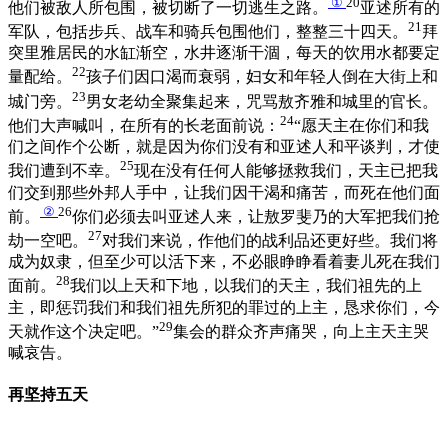
①
20
他们被敌人所包围，被切断了一切逃生之路。
亚述所有的
21
军队，包括步兵、战车和骑兵包围他们，整整三十四天。
拜
突里雅居民的水缸渐空，水井逐渐干涸，每天的饮用水都要定
22
量配给。
孩子们因口渴而衰弱，妇女和年轻人倒在大街上和
23
城门旁。
男女老幼全聚集起来，咒骂敖齐雅和城里的官长。
24
他们大声喊叫，在所有的长老面前说：
“愿天主在你们和我
们之间作个公断，就是因为你们没有和亚述人和平谈判，才使
25
我们遭到不幸。
现在没有任何人能够拯救我们，天主已把我
们交到那些外邦人手中，让我们因干渴和痛苦，而死在他们面
②
26
前。
你们必须去叫亚述人来，让敖罗斐乃的大军把我们抢
27
劫一空吧。
对我们来说，作他们的战利品还更好些。我们将
成为奴隶，但至少可以活下来，不必眼睁睁看着妻儿死在我们
28
面前。
我们以上天和下地，以我们的天主，我们祖先的上
主，即惩罚我们和我们祖先所犯的罪过的上主，恳求你们，今
29
天就作这个决定吧。”
集会的群众齐声痛哭，向上主天主哭
喊哀告。
再坚持五天