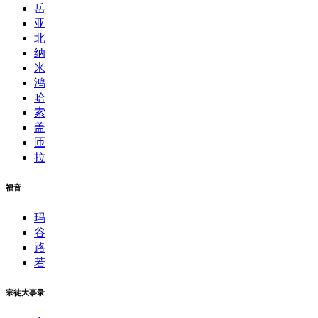
岳
亚
北
纳
米
鸿
哈
索
盖
匝
拉
福音
玛
谷
路
若
宗徒大事录