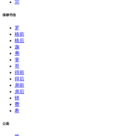
宗
保禄书信
罗
格前
格后
迦
弗
斐
哥
得前
得后
弟前
弟后
铎
费
希
公函