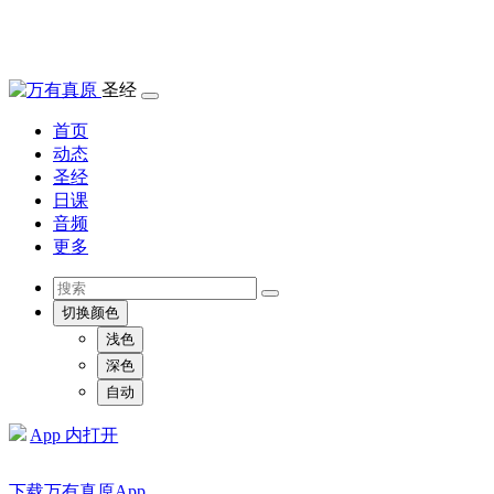
圣经
首页
动态
圣经
日课
音频
更多
切换颜色
浅色
深色
自动
App 内打开
下载万有真原App