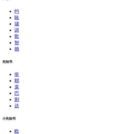
约
咏
箴
训
歌
智
德
先知书
依
耶
哀
巴
则
达
小先知书
欧