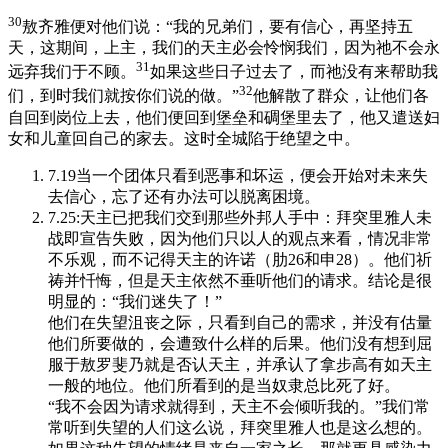
30
敖齐雅便对他们说：“我的兄弟们，要有信心，再坚持五
天，这期间，上主，我们的天主必会怜悯我们，因为祂不会永
31
远弃我们于不顾。
如果这些日子过去了，而祂没有来帮助我
32
们，到时我们就按你们说的做。”
他解散了群众，让他们各
自回到岗位上去，他们便回到堡垒和碉堡里去了，他又遣送妇
女和儿童回自己的家去。这时全城陷于绝望之中。
7.19当一个团体只看到恶事和坏运，便会开始对未来失
去信心，忘了还有办法可以脱离困境。
7.25:天主已把我们交到那些外邦人手中：拜突里雅人未
战即宣告失败，因为他们只以人的观点来看，情况非常
不乐观，而不记得天主的许诺（肋26和申28）。他们祈
祷并忏悔，但是天主依然不垂听他们的请求。结论是很
明显的：“我们迷失了！”
他们在失望沮丧之际，只看到自己的需求，并没有估量
他们所要做的，会遭致什么样的后果。他们没有想到屈
服于敖罗斐乃就是否认天主，并承认了拿步高有如天主
一般的地位。他们所看到的是当奴隶总比死了好。
“我不会因为请求就得到，天主不会倾听我的。”我们常
常听到失望的人们这么说，拜突里雅人也是这么想的。