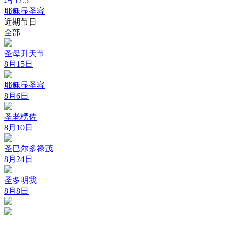
玛 17:5
耶稣显圣容
近期节日
全部
圣母升天节
8月15日
耶稣显圣容
8月6日
圣老楞佐
8月10日
圣巴尔多禄茂
8月24日
圣多明我
8月8日