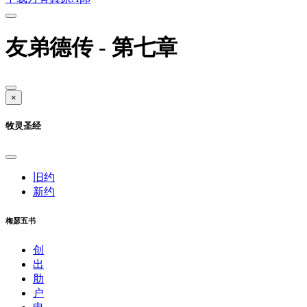
友弟德传 - 第七章
×
牧灵圣经
旧约
新约
梅瑟五书
创
出
肋
户