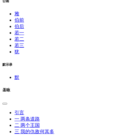
公函
雅
伯前
伯后
若一
若二
若三
犹
默示录
默
圣咏
引言
一 两条道路
二 两个王国
三 我的仇敌何其多