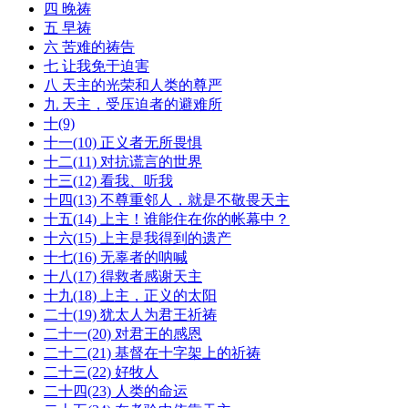
四 晚祷
五 早祷
六 苦难的祷告
七 让我免于迫害
八 天主的光荣和人类的尊严
九 天主，受压迫者的避难所
十(9)
十一(10) 正义者无所畏惧
十二(11) 对抗谎言的世界
十三(12) 看我、听我
十四(13) 不尊重邻人，就是不敬畏天主
十五(14) 上主！谁能住在你的帐幕中？
十六(15) 上主是我得到的遗产
十七(16) 无辜者的呐喊
十八(17) 得救者感谢天主
十九(18) 上主，正义的太阳
二十(19) 犹太人为君王祈祷
二十一(20) 对君王的感恩
二十二(21) 基督在十字架上的祈祷
二十三(22) 好牧人
二十四(23) 人类的命运