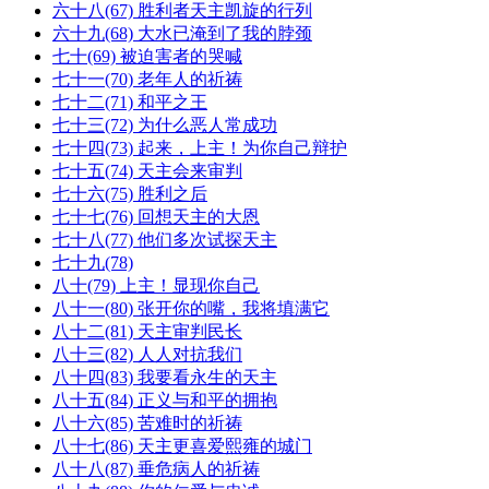
六十八(67) 胜利者天主凯旋的行列
六十九(68) 大水已淹到了我的脖颈
七十(69) 被迫害者的哭喊
七十一(70) 老年人的祈祷
七十二(71) 和平之王
七十三(72) 为什么恶人常成功
七十四(73) 起来，上主！为你自己辩护
七十五(74) 天主会来审判
七十六(75) 胜利之后
七十七(76) 回想天主的大恩
七十八(77) 他们多次试探天主
七十九(78)
八十(79) 上主！显现你自己
八十一(80) 张开你的嘴，我将填满它
八十二(81) 天主审判民长
八十三(82) 人人对抗我们
八十四(83) 我要看永生的天主
八十五(84) 正义与和平的拥抱
八十六(85) 苦难时的祈祷
八十七(86) 天主更喜爱熙雍的城门
八十八(87) 垂危病人的祈祷