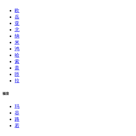
欧
岳
亚
北
纳
米
鸿
哈
索
盖
匝
拉
福音
玛
谷
路
若