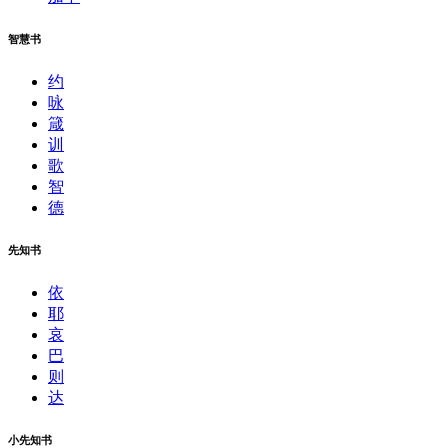
智慧书
约
咏
箴
训
歌
智
德
先知书
依
耶
哀
巴
则
达
小先知书