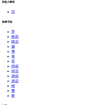
宗徒大事录
宗
保禄书信
罗
格前
格后
迦
弗
斐
哥
得前
得后
弟前
弟后
铎
费
希