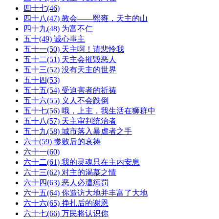
四十七(46)
四十八(47) 教会——熙雍，天主的山
四十九(48) 为富不仁
五十(49) 诚心事主
五十一(50) 天主啊！请悲怜我
五十二(51) 天主会摧毁恶人
五十三(52) 没有天主的世界
五十四(53)
五十五(54) 受迫害者的祈祷
五十六(55) 义人不会跌倒
五十七(56) 哦，上主，我生活在狮群中
五十八(57) 天主审判统治者
五十九(58) 城市落入暴虐者之手
六十(59) 惨败后的哀祷
六十一(60)
六十二(61) 我的灵魂只在主内安息
六十三(62) 对主的渴慕之情
六十四(63) 恶人必遭惩罚
六十五(64) 你造访大地并丰富了大地
六十六(65) 挣扎后的谢恩
六十七(66) 万民将认识你