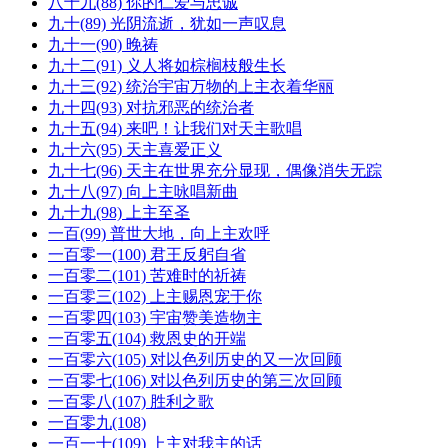
八十九(88) 你的仁爱与忠诚
九十(89) 光阴流逝，犹如一声叹息
九十一(90) 晚祷
九十二(91) 义人将如棕榈枝般生长
九十三(92) 统治宇宙万物的上主衣着华丽
九十四(93) 对抗邪恶的统治者
九十五(94) 来吧！让我们对天主歌唱
九十六(95) 天主喜爱正义
九十七(96) 天主在世界充分显现，偶像消失无踪
九十八(97) 向上主咏唱新曲
九十九(98) 上主至圣
一百(99) 普世大地，向上主欢呼
一百零一(100) 君王反躬自省
一百零二(101) 苦难时的祈祷
一百零三(102) 上主赐恩宠于你
一百零四(103) 宇宙赞美造物主
一百零五(104) 救恩史的开端
一百零六(105) 对以色列历史的又一次回顾
一百零七(106) 对以色列历史的第三次回顾
一百零八(107) 胜利之歌
一百零九(108)
一百一十(109) 上主对我主的话