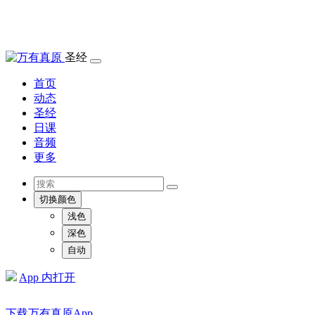
圣经
首页
动态
圣经
日课
音频
更多
切换颜色
浅色
深色
自动
App 内打开
下载万有真原App