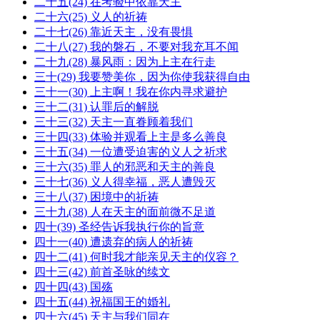
二十五(24) 在考验中依靠天主
二十六(25) 义人的祈祷
二十七(26) 靠近天主，没有畏惧
二十八(27) 我的磐石，不要对我充耳不闻
二十九(28) 暴风雨：因为上主在行走
三十(29) 我要赞美你，因为你使我获得自由
三十一(30) 上主啊！我在你内寻求避护
三十二(31) 认罪后的解脱
三十三(32) 天主一直眷顾着我们
三十四(33) 体验并观看上主是多么善良
三十五(34) 一位遭受迫害的义人之祈求
三十六(35) 罪人的邪恶和天主的善良
三十七(36) 义人得幸福，恶人遭毁灭
三十八(37) 困境中的祈祷
三十九(38) 人在天主的面前微不足道
四十(39) 圣经告诉我执行你的旨意
四十一(40) 遭遗弃的病人的祈祷
四十二(41) 何时我才能亲见天主的仪容？
四十三(42) 前首圣咏的续文
四十四(43) 国殇
四十五(44) 祝福国王的婚礼
四十六(45) 天主与我们同在