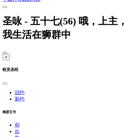
圣咏 - 五十七(56) 哦，上主，
我生活在狮群中
×
牧灵圣经
旧约
新约
梅瑟五书
创
出