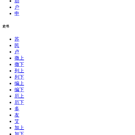
肋
户
申
史书
苏
民
卢
撒上
撒下
列上
列下
编上
编下
厄上
厄下
多
友
艾
加上
加下