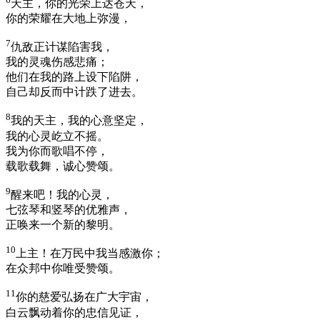
天主，你的光荣上达苍天，
你的荣耀在大地上弥漫，
7
仇敌正计谋陷害我，
我的灵魂伤感悲痛；
他们在我的路上设下陷阱，
自己却反而中计跌了进去。
8
我的天主，我的心意坚定，
我的心灵屹立不摇。
我为你而歌唱不停，
载歌载舞，诚心赞颂。
9
醒来吧！我的心灵，
七弦琴和竖琴的优雅声，
正唤来一个新的黎明。
10
上主！在万民中我当感激你；
在众邦中你唯受赞颂。
11
你的慈爱弘扬在广大宇宙，
白云飘动着你的忠信见证，