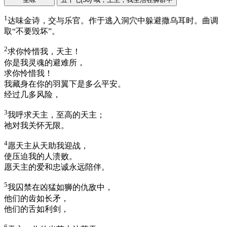
1
达味金诗，交与乐官。作于逃入洞穴中躲避撒乌耳时。曲调
取“不要毁坏”。
2
求你怜惜我，天主！
你是我灵魂的避难所，
求你怜惜我！
我藏身在你的羽翼下是多么平安。
经过几多风险，
3
我呼求天主，至高的天主；
祂对我关怀无限。
4
愿天主从天助我迎战，
使压迫我的人溃败。
愿天主的爱和忠诚永远陪伴。
5
我囚禁在凶猛如狮的仇敌中，
他们的齿如长矛，
他们的舌如利剑，
6