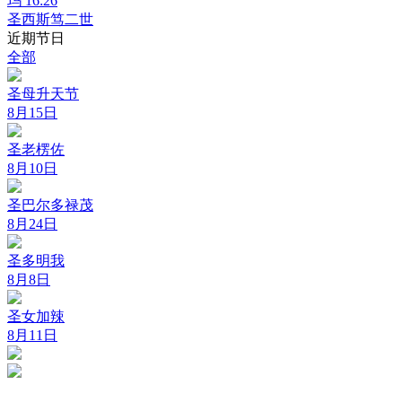
玛 16:26
圣西斯笃二世
近期节日
全部
圣母升天节
8月15日
圣老楞佐
8月10日
圣巴尔多禄茂
8月24日
圣多明我
8月8日
圣女加辣
8月11日