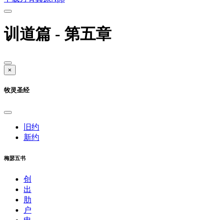
训道篇 - 第五章
×
牧灵圣经
旧约
新约
梅瑟五书
创
出
肋
户