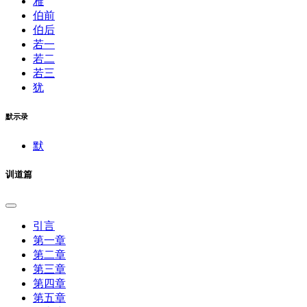
雅
伯前
伯后
若一
若二
若三
犹
默示录
默
训道篇
引言
第一章
第二章
第三章
第四章
第五章