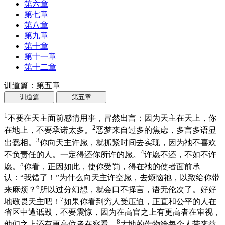
第六章
第七章
第八章
第九章
第十章
第十一章
第十二章
训道篇：第五章
训道篇
第五章
1
不要在天主面前感情用事，冒然出言；因为天主在天上，你
2
在地上，不要承诺太多。
恶梦来自过多的焦虑，多言多语显
3
出蠢相。
你向天主许愿，就抓紧时间去实现，因为祂不喜欢
4
不负责任的人。一定得还你所许的愿。
许愿不还，不如不许
5
愿。
你看，正因如此，使你受罚，得在祂的使者面前承
认：“我错了！”为什么向天主许空愿，去烦恼祂，以致给你带
6
来麻烦？
所以过分幻想，就会口不择言，语无伦次了。好好
7
地敬畏天主吧！
如果你看到穷人受压迫，正直和公平的人在
省区中遭诋毁，不要震惊，因为在高官之上有更高者在审视，
8
他们之上还有更高位者在察看。
大地的作物给每个人带来益