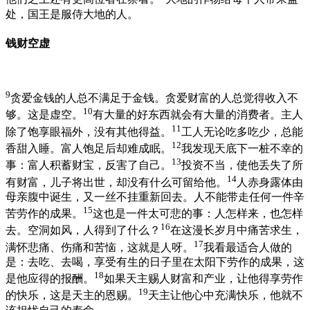
处，国王是服侍大地的人。
钱财空虚
9
贪爱金钱的人总不满足于金钱。贪爱财富的人总觉得收入不
10
够。这是虚空。
有大量的好东西就会有大量的消费者。主人
11
除了饱享眼福外，没有其他得益。
工人无论吃多吃少，总能
12
香甜入睡。富人饱足后却难成眠。
我发现天底下一桩不幸的
13
事：富人积蓄财宝，反害了自己。
投资不当，使他丢失了所
14
有财富，儿子将出世，却没有什么可留给他。
人赤身露体由
母亲腹中诞生，又一丝不挂重新回去。人不能带走任何一件辛
15
苦劳作的成果。
这也是一件太可悲的事：人怎样来，也怎样
16
去。空洞如风，人得到了什么？
在这漫长岁月中痛苦求生，
17
满怀悲痛、伤痛和苦恼，这就是人呀。
我看最适合人做的
是：去吃、去喝，享受有生的日子里在太阳下劳作的成果，这
18
是他应得的报酬。
如果天主赐人财富和产业，让他得享劳作
19
的快乐，这是天主的恩赐。
天主让他心中充满快乐，他就不