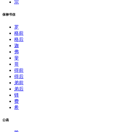
宗
保禄书信
罗
格前
格后
迦
弗
斐
哥
得前
得后
弟前
弟后
铎
费
希
公函