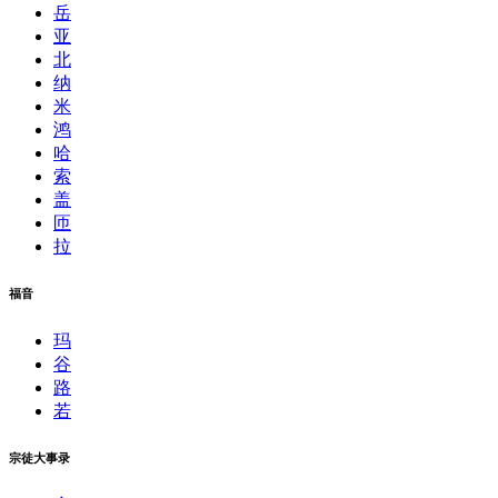
岳
亚
北
纳
米
鸿
哈
索
盖
匝
拉
福音
玛
谷
路
若
宗徒大事录