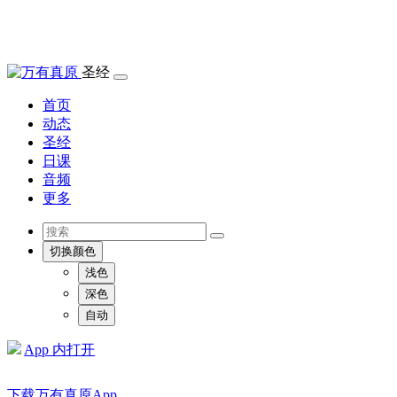
圣经
首页
动态
圣经
日课
音频
更多
切换颜色
浅色
深色
自动
App 内打开
下载万有真原App