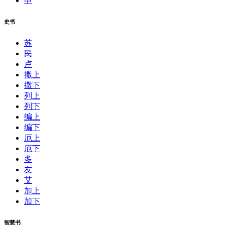
申
史书
苏
民
卢
撒上
撒下
列上
列下
编上
编下
厄上
厄下
多
友
艾
加上
加下
智慧书