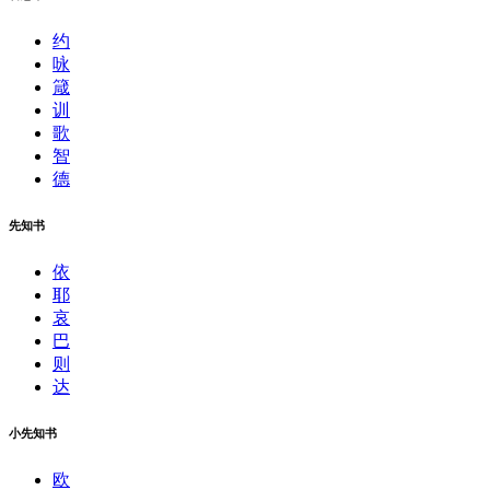
约
咏
箴
训
歌
智
德
先知书
依
耶
哀
巴
则
达
小先知书
欧