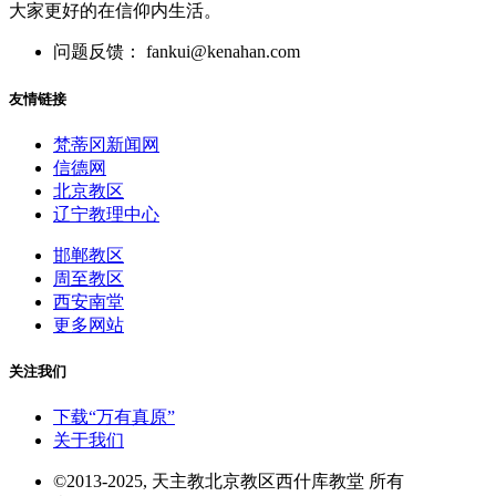
大家更好的在信仰内生活。
问题反馈： fankui@kenahan.com
友情链接
梵蒂冈新闻网
信德网
北京教区
辽宁教理中心
邯郸教区
周至教区
西安南堂
更多网站
关注我们
下载“万有真原”
关于我们
©2013-2025, 天主教北京教区西什库教堂 所有