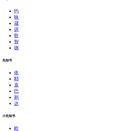
约
咏
箴
训
歌
智
德
先知书
依
耶
哀
巴
则
达
小先知书
欧