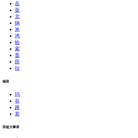
岳
亚
北
纳
米
鸿
哈
索
盖
匝
拉
福音
玛
谷
路
若
宗徒大事录