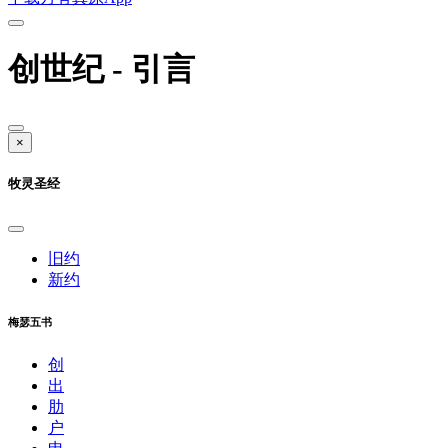
创世纪 - 引言
×
牧灵圣经
旧约
新约
梅瑟五书
创
出
肋
户