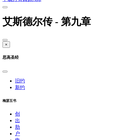
艾斯德尔传 - 第九章
×
思高圣经
旧约
新约
梅瑟五书
创
出
肋
户