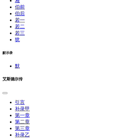
雅
伯前
伯后
若一
若二
若三
犹
默示录
默
艾斯德尔传
引言
补录甲
第一章
第二章
第三章
补录乙