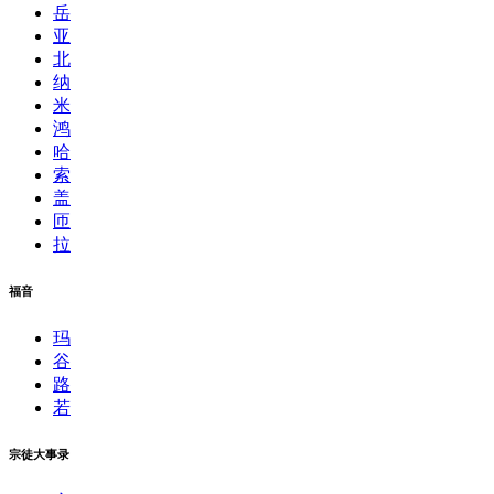
岳
亚
北
纳
米
鸿
哈
索
盖
匝
拉
福音
玛
谷
路
若
宗徒大事录