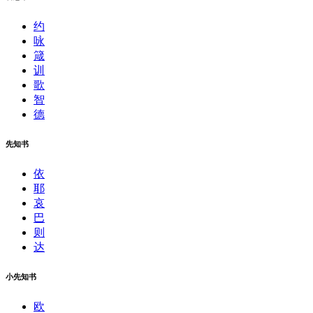
约
咏
箴
训
歌
智
德
先知书
依
耶
哀
巴
则
达
小先知书
欧