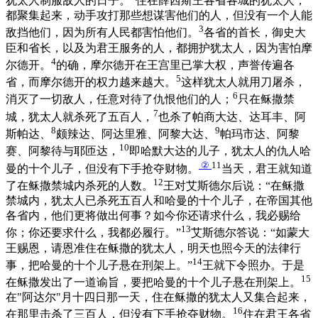
犹太人制服敌人的日子。
住在薛西斯王各省各城的犹太人，
都聚集起来，动手攻打那些想谋害他们的人，但没有一个人能
3
敌挡他们，因为所有人民都害怕他们。
各省的首长，御史大
臣和省长，以及为君王服务的人，都拥护犹太人，因为害怕摩
4
尔德开。
的确，摩尔德开在王宫里已掌大权，声誉传遍各
5
省，而摩尔德开的权力越来越大。
这样犹太人就用刀屠杀，
6
消灭了一切敌人，任意对待了仇恨他们的人；
只在稣撒禁
7
城，犹太人就杀死了五百人，
也杀了帕商大达、达耳丰、阿
8
9
斯帕达、
颇辣达、阿达里雅、阿黎大达、
帕玛市达、阿黎
10
赛、阿黎待与耶匝达，
即哈默大达的儿子，犹太人的仇人哈
②
11
曼的十个儿子，但没有下手抢夺财物。
当天，君王就知道
12
了在稣撒禁城内杀死的人数。
王对艾斯德尔后说：“在稣撒
禁城内，犹太人已杀死五百人和哈曼的十个儿子，在帝国其他
各省内，他们更将做出何事？如今你还请求什么，我必赐给
13
你；你还要求什么，我都必履行。”
艾斯德尔答说：“如蒙大
王赐恩，请恩准住在稣撒的犹太人，明天也照今天的法律行
14
事，把哈曼的十个儿子悬在刑架上。”
王就下令照办。于是
15
在稣撒发出了一道谕旨，要把哈曼的十个儿子悬在刑架上。
在"阿达尔"月十四日那一天，住在稣撒的犹太人又集合起来，
16
在那里击杀了三百人，但没有下手抢夺财物。
住在君王各省