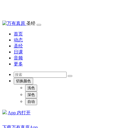
圣经
首页
动态
圣经
日课
音频
更多
切换颜色
浅色
深色
自动
App 内打开
下载万有真原App