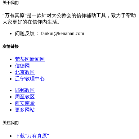
关于我们
“万有真原”是一款针对大公教会的信仰辅助工具，致力于帮助
大家更好的在信仰内生活。
问题反馈： fankui@kenahan.com
友情链接
梵蒂冈新闻网
信德网
北京教区
辽宁教理中心
邯郸教区
周至教区
西安南堂
更多网站
关注我们
下载“万有真原”