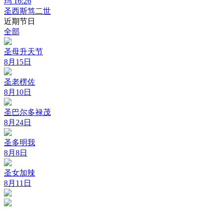
玛 16:26
圣西斯笃二世
近期节日
全部
圣母升天节
8月15日
圣老楞佐
8月10日
圣巴尔多禄茂
8月24日
圣多明我
8月8日
圣女加辣
8月11日