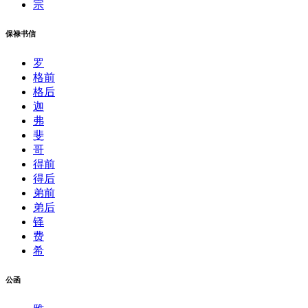
宗
保禄书信
罗
格前
格后
迦
弗
斐
哥
得前
得后
弟前
弟后
铎
费
希
公函