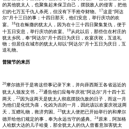
的其他犹太人，也聚集起来保卫自己，摆脱敌人的侵害，把他
17
们的七万五千仇人杀死，但没有下手抢夺财物。
这是"阿达
尔"月十三日的事；十四日那天，他们安息，举行庆功的欢
18
宴。
住在稣撒的犹太人，因为在十三十四日聚集复仇，便于
19
十五日安息，举行庆功的欢宴。
从此以后，那些住在村庄的
犹太乡民，奉"阿达尔"月十四日为庆日，欢宴庆祝，互送礼
物；但居住在城市的犹太人却以"阿达尔"月十五日为庆日，互
送礼物。
普陵节的来历
20
摩尔德开于是将这些事记录下来，并向薛西斯王各省远近的
21
犹太人颁发文书，
通告他们应每年庆祝"阿达尔"月十四十五
22
两天，
因为这两天是犹太人彻底摆脱仇敌的日子，而这一月
为他们是化忧为喜，化凶为吉的一月，因此该以欢宴庆祝这两
23
天，互赠礼物，救济穷困。
犹太人便把已开始举行的和摩尔
24
德开给他们规定的事，奉为永远当守的盛典。
原来，阿加格
人哈默大达的儿子哈曼，那全犹太人的仇人曾蓄意加害犹太