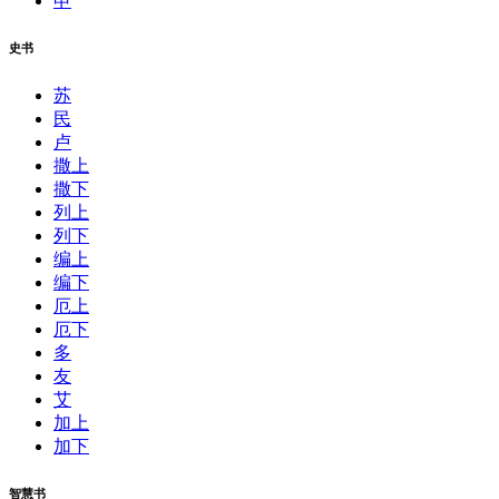
申
史书
苏
民
卢
撒上
撒下
列上
列下
编上
编下
厄上
厄下
多
友
艾
加上
加下
智慧书