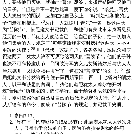
人，要将他们灭绝，就抽出"普尔"即签，来择定铲除歼灭他们
25
的日子。
但是君王一洞悉此事，便下谕令说：“哈曼加害犹
太人想出来的阴谋，应加在他自己头上！”就判处他和他的儿
26
子们悬在刑架上。
从此，人就援用"普尔"一名，称这两天
为"普陵节"。依照这文书记载的，和他们有关此事亲身看见及
27
经历的一切，
犹太人便给自己，给自己的子孙，给一切加入
他们集会的人，规定了"每年该照规定依时庆祝这两天"为不可
28
更改的法律；
世世代代，家家户户，各省各城，应纪念和庆
祝这两天；犹太人决不可废除这两天的"普陵节"，他们的子孙
29
也决不可忘掉这庆节。
阿彼海耳的女儿艾斯德尔后与犹太人
30
摩尔德开，又以全权再度写了一道核准"普陵节"的文书。
然
后把此文书分发给所有住在薛西斯帝国一百二十七省内的犹太
31
人，以平和诚恳的言词，
劝他们遵照犹太人摩尔德开对
这"普陵节"所规定的，依时举行。至于禁食和哀歌的吟咏等
32
礼，则可依照他们自己及自己的后代所规定的去行。
从此，
艾斯德尔的命令，便成了"普陵节"的规定，并记载于史册。
参阅3:13。
“没有下手抢夺财物”(15及16节)：此语表示犹太人这次杀
人，只是出于合法的自卫，因为虽有抢夺财物的许可