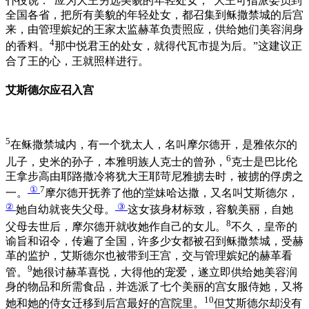
仆役说：“应为大王另选美貌的年轻处女；
大王可指派委员到
全国各省，把所有美貌的年轻处女，都召集到稣撒禁城的后宫
来，由管理嫔妃的王家太监赫革负责照应，供给她们美容润身
4
的香料。
那中悦君王的处女，就得代瓦市提为后。”这建议正
合了王的心，王就照样进行。
艾斯德尔应召入宫
5
在稣撒禁城内，有一个犹太人，名叫摩尔德开，是雅依尔的
6
儿子，史米的孙子，本雅明族人克士的曾孙，
克士是巴比伦
王拿步高由耶路撒冷将犹大王耶苛尼雅掳去时，被掳的俘虏之
①
7
一。
摩尔德开抚养了他的堂妹哈达撒，又名叫艾斯德尔，
②
③
她自幼就丧失父母。
这女孩身材标致，容貌美丽，自她
8
父母去世后，摩尔德开就收她作自己的女儿。
不久，皇帝的
谕旨和诏令，传遍了全国，许多少女都被召到稣撒禁城，受赫
革的监护，艾斯德尔也被带到王宫，交与管理嫔妃的赫革看
9
管。
她很讨赫革喜悦，大得他的宠爱，遂立即供给她美容润
身的物品和所需食品，并选派了七个美丽的宫女服侍她，又将
10
她和她的侍女迁移到后宫最好的宫院里。
但艾斯德尔却没有