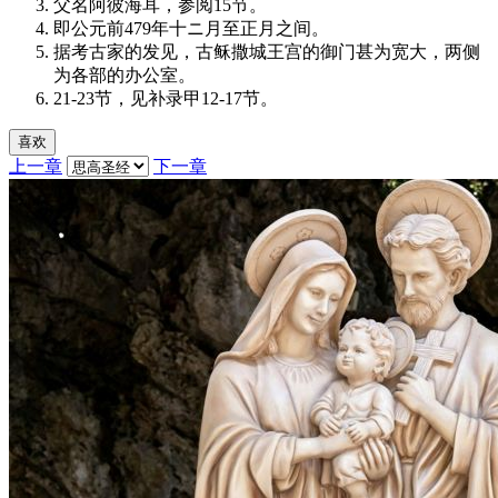
父名阿彼海耳，参阅15节。
即公元前479年十ニ月至正月之间。
据考古家的发见，古稣撒城王宫的御门甚为宽大，两侧
为各部的办公室。
21-23节，见补录甲12-17节。
喜欢
上一章
下一章