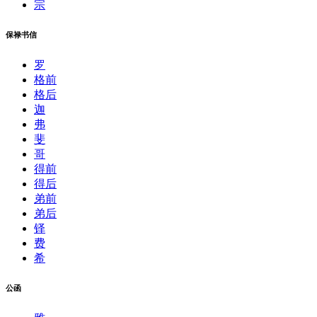
宗
保禄书信
罗
格前
格后
迦
弗
斐
哥
得前
得后
弟前
弟后
铎
费
希
公函