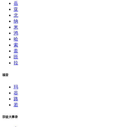
岳
亚
北
纳
米
鸿
哈
索
盖
匝
拉
福音
玛
谷
路
若
宗徒大事录