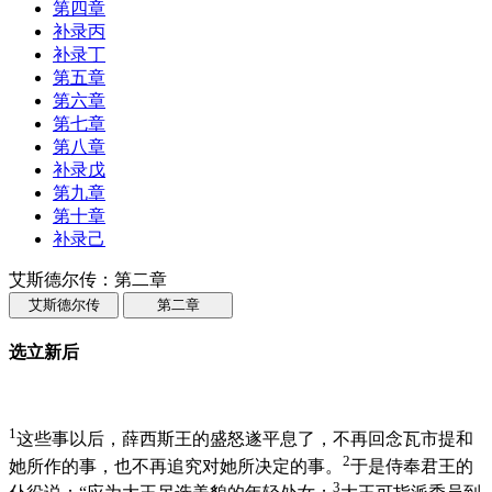
第四章
补录丙
补录丁
第五章
第六章
第七章
第八章
补录戊
第九章
第十章
补录己
艾斯德尔传：第二章
艾斯德尔传
第二章
选立新后
1
这些事以后，薛西斯王的盛怒遂平息了，不再回念瓦市提和
2
她所作的事，也不再追究对她所决定的事。
于是侍奉君王的
3