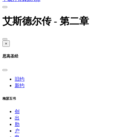
艾斯德尔传 - 第二章
×
思高圣经
旧约
新约
梅瑟五书
创
出
肋
户