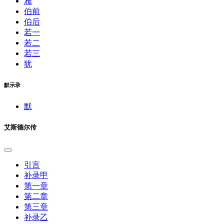
雅
伯前
伯后
若一
若二
若三
犹
默示录
默
艾斯德尔传
引言
补录甲
第一章
第二章
第三章
补录乙