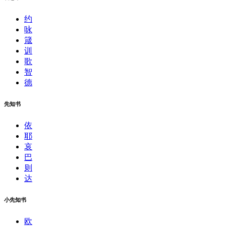
约
咏
箴
训
歌
智
德
先知书
依
耶
哀
巴
则
达
小先知书
欧