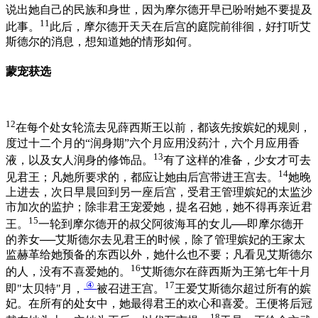
说出她自己的民族和身世，因为摩尔德开早已吩咐她不要提及
11
此事。
此后，摩尔德开天天在后宫的庭院前徘徊，好打听艾
斯德尔的消息，想知道她的情形如何。
蒙宠获选
12
在每个处女轮流去见薛西斯王以前，都该先按嫔妃的规则，
度过十二个月的“润身期”六个月应用没药汁，六个月应用香
13
液，以及女人润身的修饰品。
有了这样的准备，少女才可去
14
见君王；凡她所要求的，都应让她由后宫带进王宫去。
她晚
上进去，次日早晨回到另一座后宫，受君王管理嫔妃的太监沙
市加次的监护；除非君王宠爱她，提名召她，她不得再亲近君
15
王。
一轮到摩尔德开的叔父阿彼海耳的女儿──即摩尔德开
的养女──艾斯德尔去见君王的时候，除了管理嫔妃的王家太
监赫革给她预备的东西以外，她什么也不要；凡看见艾斯德尔
16
的人，没有不喜爱她的。
艾斯德尔在薛西斯为王第七年十月
④
17
即"太贝特"月，
被召进王宫。
王爱艾斯德尔超过所有的嫔
妃。在所有的处女中，她最得君王的欢心和喜爱。王便将后冠
18