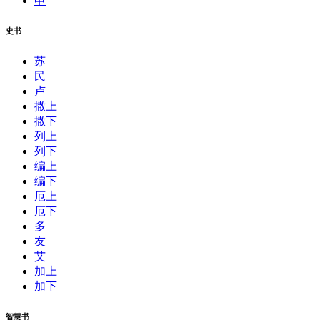
申
史书
苏
民
卢
撒上
撒下
列上
列下
编上
编下
厄上
厄下
多
友
艾
加上
加下
智慧书