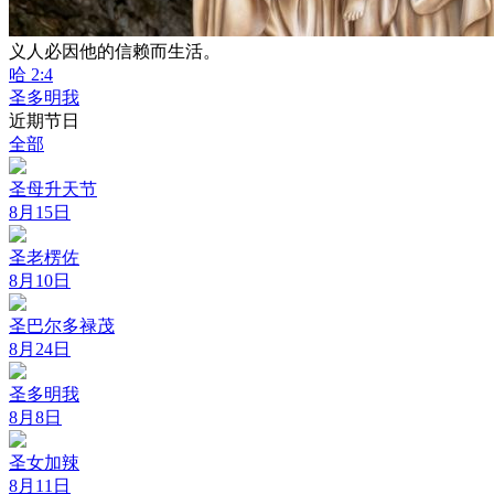
义人必因他的信赖而生活。
哈 2:4
圣多明我
近期节日
全部
圣母升天节
8月15日
圣老楞佐
8月10日
圣巴尔多禄茂
8月24日
圣多明我
8月8日
圣女加辣
8月11日