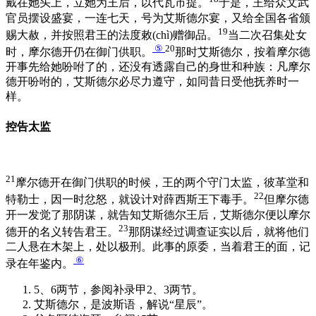
戴在她头上，立她为王后，以代瓦市提。
于是，王给众文武
官员摆设盛宴，一连七天，号为艾斯德尔宴，又给全国各省颁
19
赐大赦，并按照君王的法度敕(chì)赠御品。
当二次召集处女
⑤
20
时，摩尔德开仍在御门供职。
那时艾斯德尔，按着摩尔德
开事先给她吩咐了的，还没有透露自己的身世和种族：凡摩尔
德开吩咐的，艾斯德尔必尽力遵守，如同昔日受他抚养时一
样。
控告太监
21
摩尔德开在御门供职的时候，王的两个守门太监，彼革堂和
22
特勒士，因一时忿怒，就设计对薛西斯王下毒手。
但摩尔德
开一发觉了那阴谋，就告知艾斯德尔王后，艾斯德尔便以摩尔
23
德开的名义转告君王。
那阴谋经过调查证实以后，就将他们
二人悬在木架上，处以极刑。此事的原委，当着君王的面，记
⑥
录在年鉴内。
5、6两节，参阅补录甲2、3两节。
艾斯德尔，是波斯语，解说“星辰”。