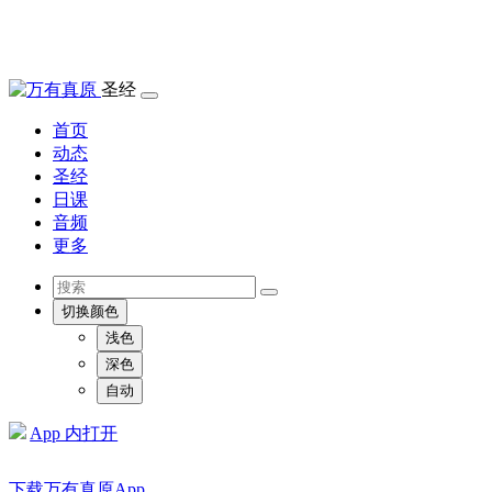
圣经
首页
动态
圣经
日课
音频
更多
切换颜色
浅色
深色
自动
App 内打开
下载万有真原App