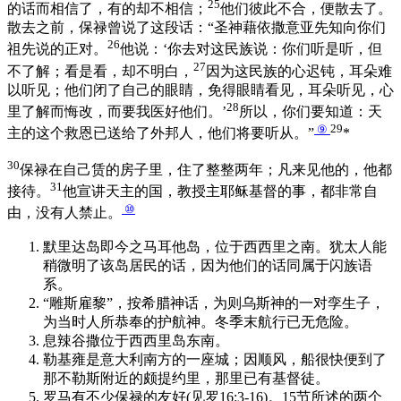
25
的话而相信了，有的却不相信；
他们彼此不合，便散去了。
散去之前，保禄曾说了这段话：“圣神藉依撒意亚先知向你们
26
祖先说的正对。
他说：‘你去对这民族说：你们听是听，但
27
不了解；看是看，却不明白，
因为这民族的心迟钝，耳朵难
以听见；他们闭了自己的眼睛，免得眼睛看见，耳朵听见，心
28
里了解而悔改，而要我医好他们。’
所以，你们要知道：天
⑨
29
主的这个救恩已送给了外邦人，他们将要听从。”
*
30
保禄在自己赁的房子里，住了整整两年；凡来见他的，他都
31
接待。
他宣讲天主的国，教授主耶稣基督的事，都非常自
⑩
由，没有人禁止。
默里达岛即今之马耳他岛，位于西西里之南。犹太人能
稍微明了该岛居民的话，因为他们的话同属于闪族语
系。
“雕斯雇黎”，按希腊神话，为则乌斯神的一对孪生子，
为当时人所恭奉的护航神。冬季末航行已无危险。
息辣谷撒位于西西里岛东南。
勒基雍是意大利南方的一座城；因顺风，船很快便到了
那不勒斯附近的颇提约里，那里已有基督徒。
罗马有不少保禄的友好(见罗16:3-16)。15节所述的两个