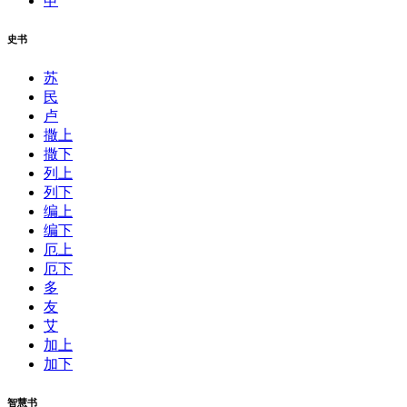
申
史书
苏
民
卢
撒上
撒下
列上
列下
编上
编下
厄上
厄下
多
友
艾
加上
加下
智慧书