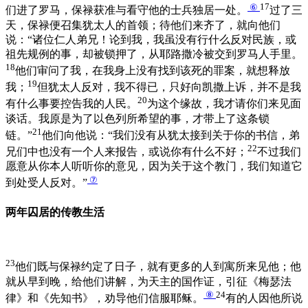
⑥
17
们进了罗马，保禄获准与看守他的士兵独居一处。
过了三
天，保禄便召集犹太人的首领；待他们来齐了，就向他们
说：“诸位仁人弟兄！论到我，我虽没有行什么反对民族，或
祖先规例的事，却被锁押了，从耶路撒冷被交到罗马人手里。
18
他们审问了我，在我身上没有找到该死的罪案，就想释放
19
我；
但犹太人反对，我不得已，只好向凯撒上诉，并不是我
20
有什么事要控告我的人民。
为这个缘故，我才请你们来见面
谈话。我原是为了以色列所希望的事，才带上了这条锁
21
链。”
他们向他说：“我们没有从犹太接到关于你的书信，弟
22
兄们中也没有一个人来报告，或说你有什么不好；
不过我们
愿意从你本人听听你的意见，因为关于这个教门，我们知道它
⑦
到处受人反对。”
两年囚居的传教生活
23
他们既与保禄约定了日子，就有更多的人到寓所来见他；他
就从早到晚，给他们讲解，为天主的国作证，引征《梅瑟法
⑧
24
律》和《先知书》，劝导他们信服耶稣。
有的人因他所说