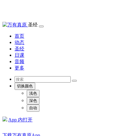
圣经
首页
动态
圣经
日课
音频
更多
切换颜色
浅色
深色
自动
App 内打开
下载万有真原App