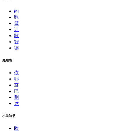
约
咏
箴
训
歌
智
德
先知书
依
耶
哀
巴
则
达
小先知书
欧