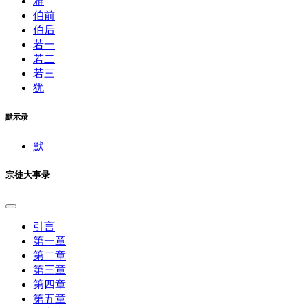
雅
伯前
伯后
若一
若二
若三
犹
默示录
默
宗徒大事录
引言
第一章
第二章
第三章
第四章
第五章