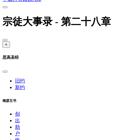
宗徒大事录 - 第二十八章
×
思高圣经
旧约
新约
梅瑟五书
创
出
肋
户