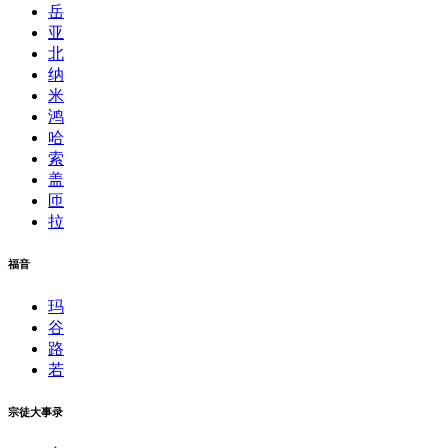
岳
亚
北
纳
米
鸿
哈
索
盖
匝
拉
福音
玛
谷
路
若
宗徒大事录