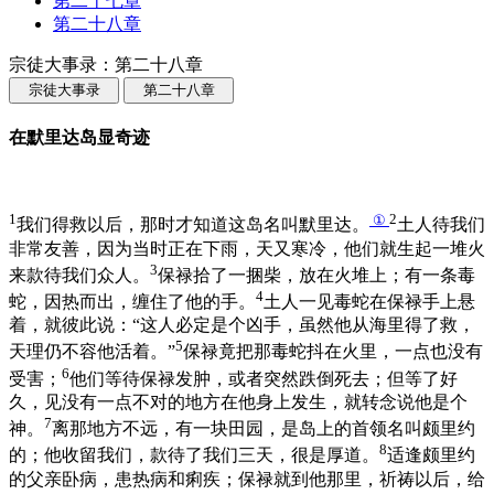
第二十七章
第二十八章
宗徒大事录：第二十八章
宗徒大事录
第二十八章
在默里达岛显奇迹
1
①
2
我们得救以后，那时才知道这岛名叫默里达。
土人待我们
非常友善，因为当时正在下雨，天又寒冷，他们就生起一堆火
3
来款待我们众人。
保禄拾了一捆柴，放在火堆上；有一条毒
4
蛇，因热而出，缠住了他的手。
土人一见毒蛇在保禄手上悬
着，就彼此说：“这人必定是个凶手，虽然他从海里得了救，
5
天理仍不容他活着。”
保禄竟把那毒蛇抖在火里，一点也没有
6
受害；
他们等待保禄发肿，或者突然跌倒死去；但等了好
久，见没有一点不对的地方在他身上发生，就转念说他是个
7
神。
离那地方不远，有一块田园，是岛上的首领名叫颇里约
8
的；他收留我们，款待了我们三天，很是厚道。
适逢颇里约
的父亲卧病，患热病和痢疾；保禄就到他那里，祈祷以后，给