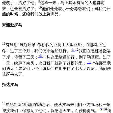
9
他覆手，治好了他。
这样一来，岛上其余有病的人也都前
10
来，也全被治好了。
他们处处表示十分尊敬我们；当我们开
船的时候，还给我们放上急需品。
乘船赴罗马
11
有只用“雕斯雇黎”作标帜的亚历山大里亚船，在那岛上过
②
12
冬：过了三个月，我们便乘这船航行。
我们在息辣谷撒靠
③
13
了岸，停留了三天；
从这里绕道前行，到了勒基雍。过了
④
14
一天，吹起了南风，次日我们就到了颇提约里；
在那里我
们遇见了弟兄们，他们请我们在那里住了七天；以后，我们便
往罗马去了。
抵达罗马
15
弟兄们听到我们的消息后，便从罗马来到阿丕约市场和三馆
⑤
16
迎接我们；保禄见了他们，就感谢天主，而获得勇气。
我