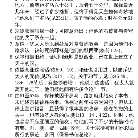
地方，前者距罗马六十公里，后者五十公里。保禄最近
几年来，经过了多少挫折，但终于得见天主如何奇妙地
把他领到了罗马(见23:11)，满了他的心愿；时在公元61
年。
宗徒获准独居一处，可随意外出；但他的右臂常与看守
他的兵丁系在一起。
意谓：犹太人所以到处反对基督的教会，是因为他们不
愿承认，被钉死的耶稣是他们的默西亚(格前1:23)。
保禄根据旧约，证明耶稣即是默西亚，已在世上建立了
天主的国。
依撒意亚这段话(依6:9、10)，耶稣也引用过，以痛斥犹
太人的无信(见玛13:14、15)。关于28节，见13:46-49，
18:6。28节后，有些抄卷增：“他说了这些话，犹太人就
离开他走了；他们彼此间有许多争论”一节。
由61至63年，保禄被囚于罗马，路加就此结束了本书，
未记述宗徒被释的事。保禄这两年虽身为囚犯，但从未
停止宣讲福音，且获得了很丰富的收获，连在凯撒的士
兵中，也有领洗入教的(见斐1:13、14，4:22)。同时，他
也念念不忘亚细亚的信友，给他们写了不少的书信(今存
有弗、哥、斐、费、四封书信)。关于宗徒被释和他以后
所行的事迹，参阅《保禄书信总论》。