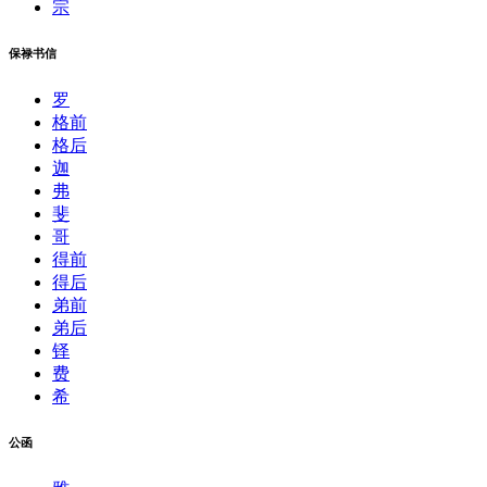
宗
保禄书信
罗
格前
格后
迦
弗
斐
哥
得前
得后
弟前
弟后
铎
费
希
公函