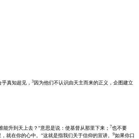
3
合乎真知超见，
因为他们不认识由天主而来的正义，企图建立
7
谁能升到天上去？”意思是说：使基督从那里下来；
也不要
9
里，就在你的心中。”这就是指我们关于信仰的宣讲。
如果你口