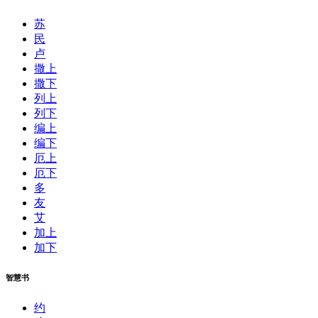
苏
民
卢
撒上
撒下
列上
列下
编上
编下
厄上
厄下
多
友
艾
加上
加下
智慧书
约