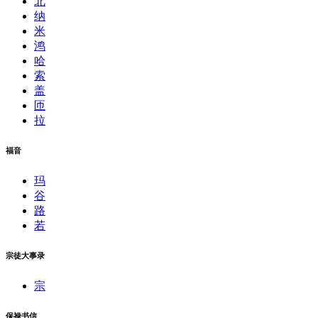
北
纳
米
鸿
哈
索
盖
匝
拉
福音
玛
谷
路
若
宗徒大事录
宗
保禄书信