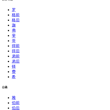
罗
格前
格后
迦
弗
斐
哥
得前
得后
弟前
弟后
铎
费
希
公函
雅
伯前
伯后