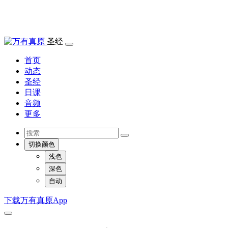
圣经
首页
动态
圣经
日课
音频
更多
切换颜色
浅色
深色
自动
下载万有真原App