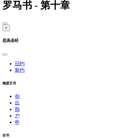
罗马书 - 第十章
×
思高圣经
旧约
新约
梅瑟五书
创
出
肋
户
申
史书