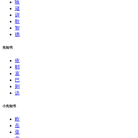
咏
箴
训
歌
智
德
先知书
依
耶
哀
巴
则
达
小先知书
欧
岳
亚