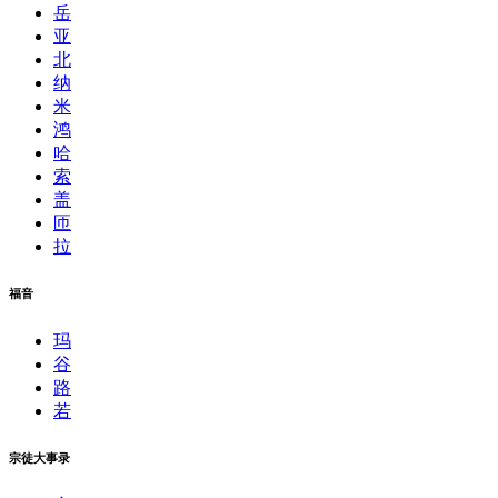
岳
亚
北
纳
米
鸿
哈
索
盖
匝
拉
福音
玛
谷
路
若
宗徒大事录