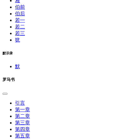
雅
伯前
伯后
若一
若二
若三
犹
默示录
默
罗马书
引言
第一章
第二章
第三章
第四章
第五章