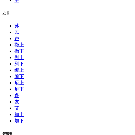
申
史书
苏
民
卢
撒上
撒下
列上
列下
编上
编下
厄上
厄下
多
友
艾
加上
加下
智慧书