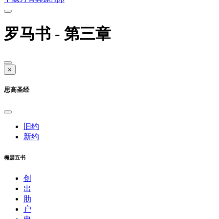
罗马书 - 第三章
×
思高圣经
旧约
新约
梅瑟五书
创
出
肋
户