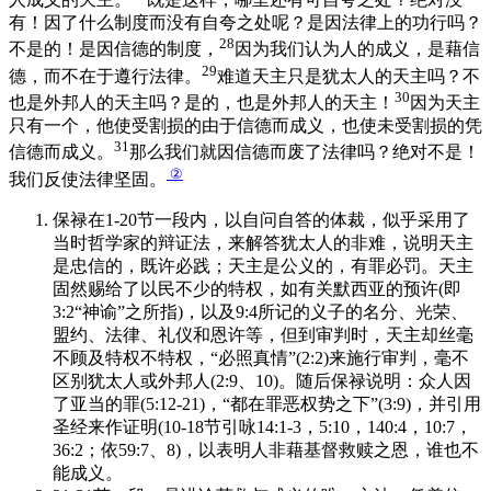
有！因了什么制度而没有自夸之处呢？是因法律上的功行吗？
28
不是的！是因信德的制度，
因为我们认为人的成义，是藉信
29
德，而不在于遵行法律。
难道天主只是犹太人的天主吗？不
30
也是外邦人的天主吗？是的，也是外邦人的天主！
因为天主
只有一个，他使受割损的由于信德而成义，也使未受割损的凭
31
信德而成义。
那么我们就因信德而废了法律吗？绝对不是！
②
我们反使法律坚固。
保禄在1-20节一段内，以自问自答的体裁，似乎采用了
当时哲学家的辩证法，来解答犹太人的非难，说明天主
是忠信的，既许必践；天主是公义的，有罪必罚。天主
固然赐给了以民不少的特权，如有关默西亚的预许(即
3:2“神谕”之所指)，以及9:4所记的义子的名分、光荣、
盟约、法律、礼仪和恩许等，但到审判时，天主却丝毫
不顾及特权不特权，“必照真情”(2:2)来施行审判，毫不
区别犹太人或外邦人(2:9、10)。随后保禄说明：众人因
了亚当的罪(5:12-21)，“都在罪恶权势之下”(3:9)，并引用
圣经来作证明(10-18节引咏14:1-3，5:10，140:4，10:7，
36:2；依59:7、8)，以表明人非藉基督救赎之恩，谁也不
能成义。