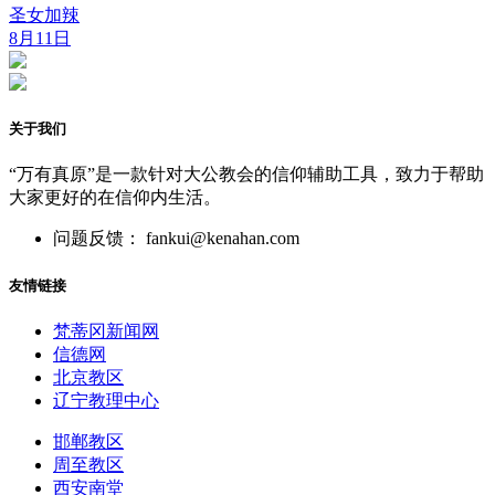
圣女加辣
8月11日
关于我们
“万有真原”是一款针对大公教会的信仰辅助工具，致力于帮助
大家更好的在信仰内生活。
问题反馈： fankui@kenahan.com
友情链接
梵蒂冈新闻网
信德网
北京教区
辽宁教理中心
邯郸教区
周至教区
西安南堂