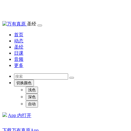
圣经
首页
动态
圣经
日课
音频
更多
切换颜色
浅色
深色
自动
App 内打开
下载万有真原App