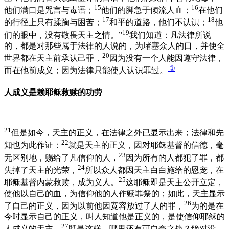
15
16
他们满口是咒言与毒语；
他们的脚急于倾流人血；
在他们
17
18
的行径上只有蹂躏与困苦；
和平的道路，他们不认识；
他
19
们的眼中，没有敬畏天主之情。”
我们知道：凡法律所说
的，都是对那些属于法律的人说的，为堵塞众人的口，并使全
20
世界都在天主前承认己罪，
因为没有一个人能因遵守法律，
①
而在他前成义；因为法律只能使人认识罪过。
人成义是赖耶稣救赎的功劳
21
但是如今，天主的正义，在法律之外已显示出来；法律和先
22
知也为此作证：
就是天主的正义，因对耶稣基督的信德，毫
23
无区别地，赐给了凡信仰的人，
因为所有的人都犯了罪，都
24
失掉了天主的光荣，
所以众人都因天主白白施给的恩宠，在
25
耶稣基督内蒙救赎，成为义人。
这耶稣即是天主公开立定，
使他以自己的血，为信仰他的人作赎罪祭的；如此，天主显示
26
了自己的正义，因为以前他因宽容放过了人的罪，
为的是在
今时显示自己的正义，叫人知道他是正义的，是使信仰耶稣的
27
人成义的天主。
既是这样，哪里还有可自夸之处？绝对没