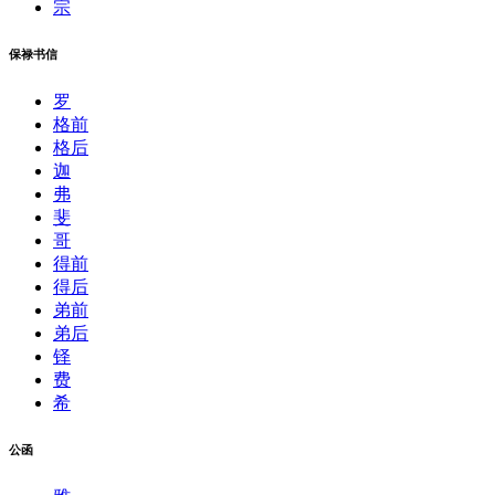
宗
保禄书信
罗
格前
格后
迦
弗
斐
哥
得前
得后
弟前
弟后
铎
费
希
公函