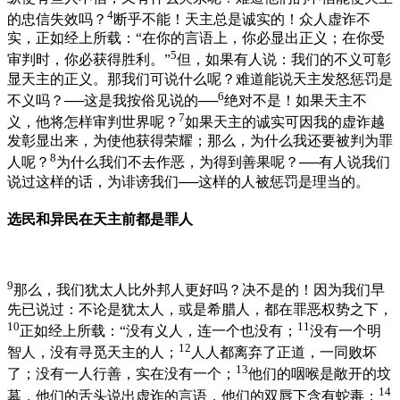
4
的忠信失效吗？
断乎不能！天主总是诚实的！众人虚诈不
实，正如经上所载：“在你的言语上，你必显出正义；在你受
5
审判时，你必获得胜利。”
但，如果有人说：我们的不义可彰
显天主的正义。那我们可说什么呢？难道能说天主发怒惩罚是
6
不义吗？──这是我按俗见说的──
绝对不是！如果天主不
7
义，他将怎样审判世界呢？
如果天主的诚实可因我的虚诈越
发彰显出来，为使他获得荣耀；那么，为什么我还要被判为罪
8
人呢？
为什么我们不去作恶，为得到善果呢？──有人说我们
说过这样的话，为诽谤我们──这样的人被惩罚是理当的。
选民和异民在天主前都是罪人
9
那么，我们犹太人比外邦人更好吗？决不是的！因为我们早
先已说过：不论是犹太人，或是希腊人，都在罪恶权势之下，
10
11
正如经上所载：“没有义人，连一个也没有；
没有一个明
12
智人，没有寻觅天主的人；
人人都离弃了正道，一同败坏
13
了；没有一人行善，实在没有一个；
他们的咽喉是敞开的坟
14
墓，他们的舌头说出虚诈的言语，他们的双唇下含有蛇毒；