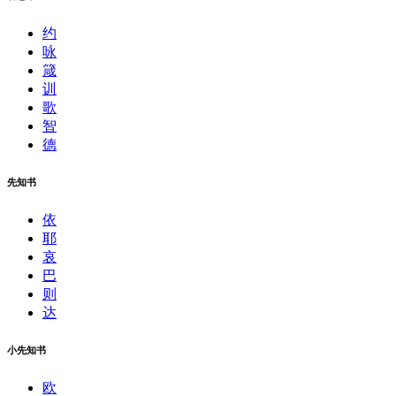
约
咏
箴
训
歌
智
德
先知书
依
耶
哀
巴
则
达
小先知书
欧