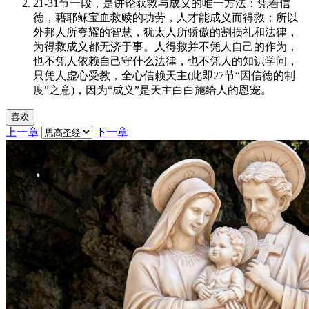
21-31节一段，是讲论获救与成义的唯一方法：凭着信
德，藉耶稣宝血救赎的功劳，人才能成义而得救；所以
外邦人所夸耀的智慧，犹太人所骄傲的割损礼和法律，
为得救成义都无济于事。人得救并不凭人自己的作为，
也不凭人依赖自己守什么法律，也不凭人的知识学问，
只凭人虚心受教，全心信赖天主(此即27节“因信德的制
度”之意)，因为“成义”是天主白白施给人的恩宠。
喜欢
上一章
下一章