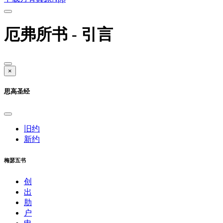
厄弗所书 - 引言
×
思高圣经
旧约
新约
梅瑟五书
创
出
肋
户