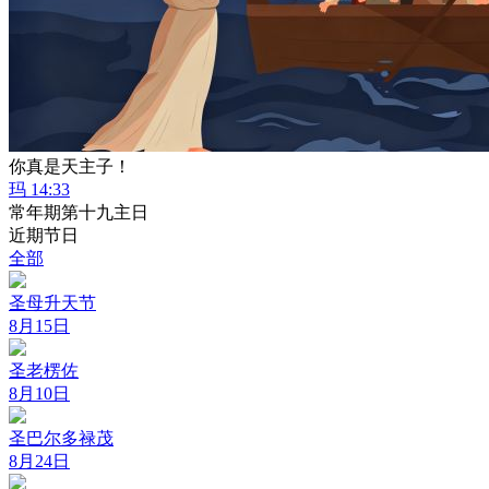
你真是天主子！
玛 14:33
常年期第十九主日
近期节日
全部
圣母升天节
8月15日
圣老楞佐
8月10日
圣巴尔多禄茂
8月24日