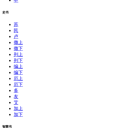
申
史书
苏
民
卢
撒上
撒下
列上
列下
编上
编下
厄上
厄下
多
友
艾
加上
加下
智慧书