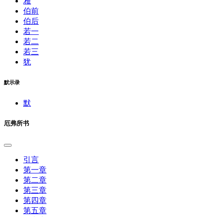
雅
伯前
伯后
若一
若二
若三
犹
默示录
默
厄弗所书
引言
第一章
第二章
第三章
第四章
第五章