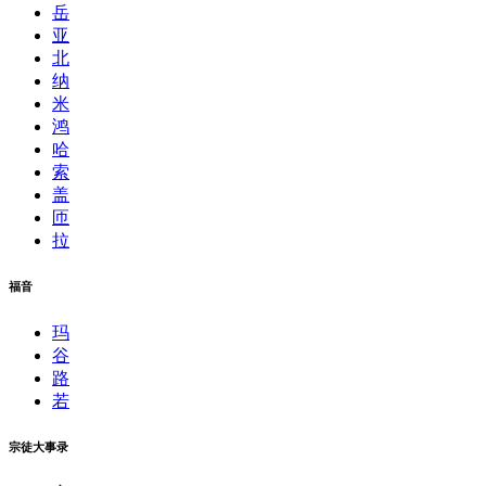
岳
亚
北
纳
米
鸿
哈
索
盖
匝
拉
福音
玛
谷
路
若
宗徒大事录