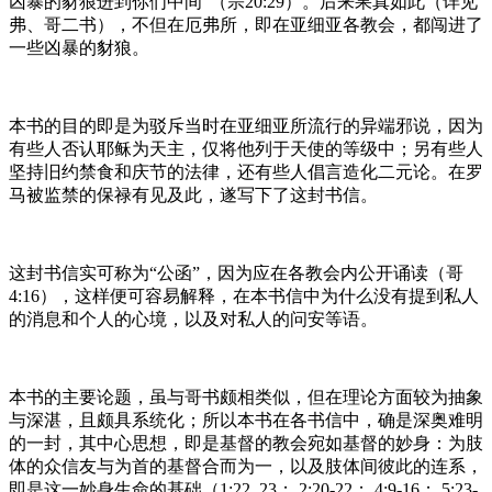
凶暴的豺狼进到你们中间”（宗20:29）。后来果真如此（详见
弗、哥二书），不但在厄弗所，即在亚细亚各教会，都闯进了
一些凶暴的豺狼。
本书的目的即是为驳斥当时在亚细亚所流行的异端邪说，因为
有些人否认耶稣为天主，仅将他列于天使的等级中；另有些人
坚持旧约禁食和庆节的法律，还有些人倡言造化二元论。在罗
马被监禁的保禄有见及此，遂写下了这封书信。
这封书信实可称为“公函”，因为应在各教会内公开诵读（哥
4:16），这样便可容易解释，在本书信中为什么没有提到私人
的消息和个人的心境，以及对私人的问安等语。
本书的主要论题，虽与哥书颇相类似，但在理论方面较为抽象
与深湛，且颇具系统化；所以本书在各书信中，确是深奥难明
的一封，其中心思想，即是基督的教会宛如基督的妙身：为肢
体的众信友与为首的基督合而为一，以及肢体间彼此的连系，
即是这一妙身生命的基础（1:22, 23； 2:20-22； 4:9-16； 5:23-