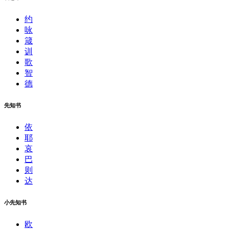
约
咏
箴
训
歌
智
德
先知书
依
耶
哀
巴
则
达
小先知书
欧