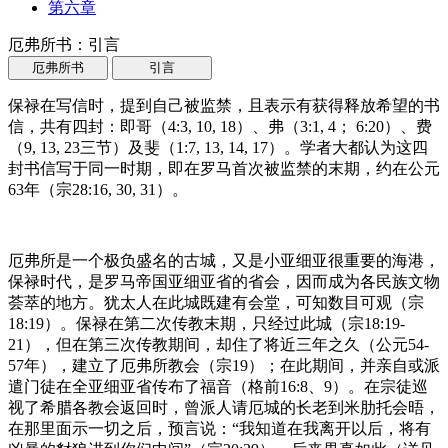
第六章
厄弗所书：引言
厄弗所书
引言
保禄在写信时，提到自己被监禁，且表示有获得释放希望的书
信，共有四封：即哥（4:3, 10, 18）、弗（3:1, 4； 6:20）、费
（9, 13, 23三节）及斐（1:7, 13, 14, 17）。学者大都认为这四
封书信写于同一时期，即在罗马首次被监禁的末期，约在公元
63年（宗28:16, 30, 31）。
厄弗所是一个极负盛名的古城，又是小亚细亚很重要的海港，
保禄时代，是罗马帝国亚细亚省的省会，因而成为各民族文物
荟萃的地方。犹太人在此城既建有会堂，可知数目可观（宗
18:19）。保禄在第二次传教末期，只经过此城（宗18:19-
21），但在第三次传教期间，却住了将近三年之久（公元54-
57年），建立了厄弗所教会（宗19）；在此期间，并亲自或派
遣门徒在全亚细亚省传布了福音（格前16:8、9）。在宗徒巡
视了希腊各教会返回时，曾派人请厄城的长老到米肋托会晤，
在那里面示一切之后，预言说：“我知道在我离开以后，将有