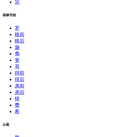
宗
保禄书信
罗
格前
格后
迦
弗
斐
哥
得前
得后
弟前
弟后
铎
费
希
公函