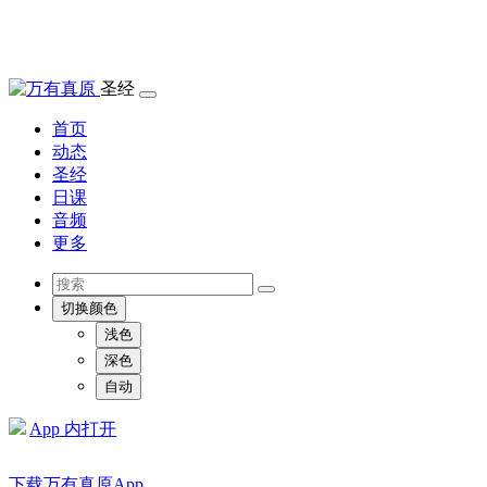
圣经
首页
动态
圣经
日课
音频
更多
切换颜色
浅色
深色
自动
App 内打开
下载万有真原App