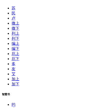
苏
民
卢
撒上
撒下
列上
列下
编上
编下
厄上
厄下
多
友
艾
加上
加下
智慧书
约