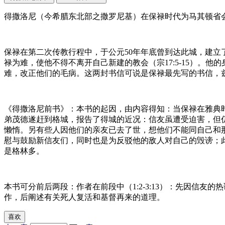
得撒洛尼（今希腊东北部之撒罗尼基）在保禄时代为马其顿省
保禄在第二次传教行程中，于公元50年年底曾到达此城，建立
禄为难，使他不得不离开自己新建的教会（宗17:5-15）。
难，改正他们的毛病。这两封书信可说是保禄最先写的书信，
《得撒洛尼前书》：本书的起因，由内容得知：当保禄在雅典时
弟茂德遂赶到格城，报告了得城的近况：信友虽遭受迫害，但
懒惰。另有些人因他们的亲友已去了世，想他们不能同自己和
慰与鼓励新信友们，同时也是为反驳他的敌人对自己的毁谤；此
是格林多。
本书可分前后两段：作者在前段中（1:2-3:13）：先因信友
作，后阐述有关死人复活和基督再来的道理。
喜欢