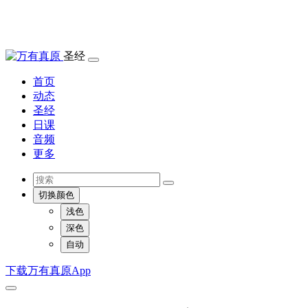
圣经
首页
动态
圣经
日课
音频
更多
切换颜色
浅色
深色
自动
下载万有真原App