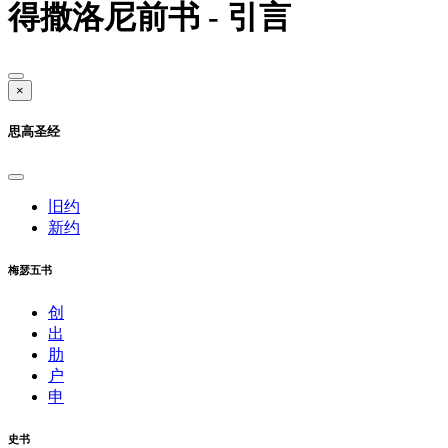
得撒洛尼前书 - 引言
×
思高圣经
旧约
新约
梅瑟五书
创
出
肋
户
申
史书