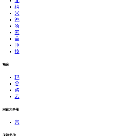
北
纳
米
鸿
哈
索
盖
匝
拉
福音
玛
谷
路
若
宗徒大事录
宗
保禄书信