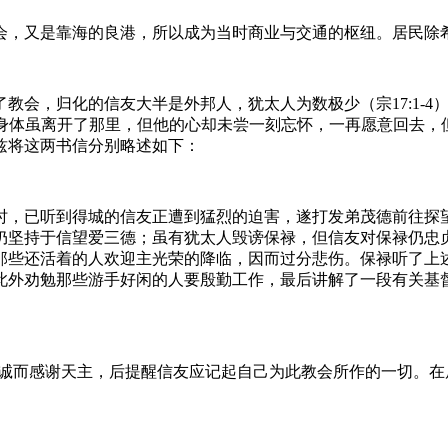
会，又是靠海的良港，所以成为当时商业与交通的枢纽。居民除
了教会，归化的信友大半是外邦人，犹太人为数极少（宗17:1-
他的身体虽离开了那里，但他的心却未尝一刻忘怀，一再愿意回去，
兹将这两书信分别略述如下：
，已听到得城的信友正遭到猛烈的迫害，遂打发弟茂德前往探望；
仍坚持于信望爱三德；虽有犹太人毁谤保禄，但信友对保禄仍忠
那些还活着的人欢迎主光荣的降临，因而过分悲伤。保禄听了上
外劝勉那些游手好闲的人要殷勤工作，最后讲解了一段有关基督
的热诚而感谢天主，后提醒信友应记起自己为此教会所作的一切。在后