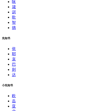
咏
箴
训
歌
智
德
先知书
依
耶
哀
巴
则
达
小先知书
欧
岳
亚