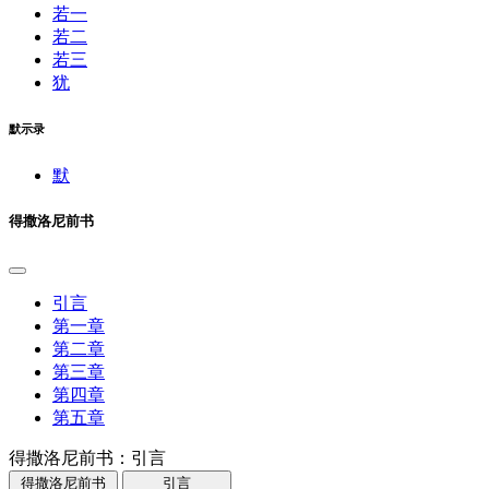
若一
若二
若三
犹
默示录
默
得撒洛尼前书
引言
第一章
第二章
第三章
第四章
第五章
得撒洛尼前书：引言
得撒洛尼前书
引言