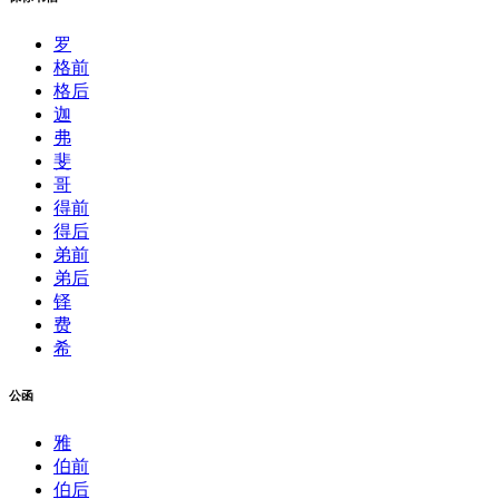
罗
格前
格后
迦
弗
斐
哥
得前
得后
弟前
弟后
铎
费
希
公函
雅
伯前
伯后