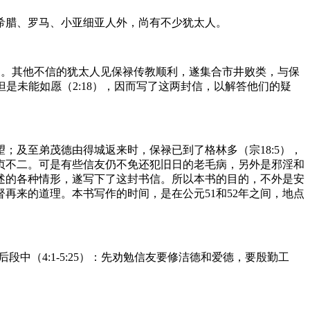
希腊、罗马、小亚细亚人外，尚有不少犹太人。
4）。其他不信的犹太人见保禄传教顺利，遂集合市井败类，与保
但是未能如愿（2:18），因而写了这两封信，以解答他们的疑
及至弟茂德由得城返来时，保禄已到了格林多（宗18:5），
贞不二。可是有些信友仍不免还犯旧日的老毛病，另外是邪淫和
述的各种情形，遂写下了这封书信。所以本书的目的，不外是安
再来的道理。本书写作的时间，是在公元51和52年之间，地点
段中（4:1-5:25）：先劝勉信友要修洁德和爱德，要殷勤工