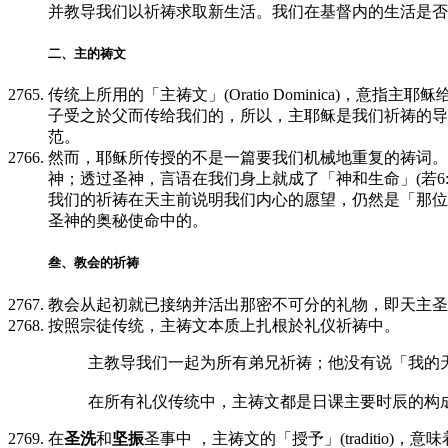
并教导我们以祈祷求取新生活。我们在基督内的生活是否
二、主的祷文
传统上所用的「主祷文」(Oratio Dominica)
子受之於父而传给我们的，所以，主耶稣是我们祈祷的导
范。
然而，耶稣所传授的不是一篇要我们机械地重复的祷词。
神；透过圣神，言语在我们身上就成了「神和生命」(若6:
我们的祈祷在天主前说明我们内心的愿望，仍然是「那位洞
圣神的奥秘使命中的。
叁、教会的祈祷
教会从起初就已接纳并活出那密不可分的礼物，即天主圣
按照宗徒传统，主祷文本质上扎根於礼仪祈祷中。
主教导我们一起为所有弟兄祈祷；他没有说「我的
在所有礼仪传统中，主祷文都是日课主要时辰的构
在
圣洗
和
坚振
圣事中 ，主祷文的「授予」(traditi