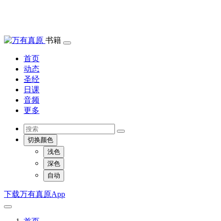
书籍
首页
动态
圣经
日课
音频
更多
切换颜色
浅色
深色
自动
下载万有真原App