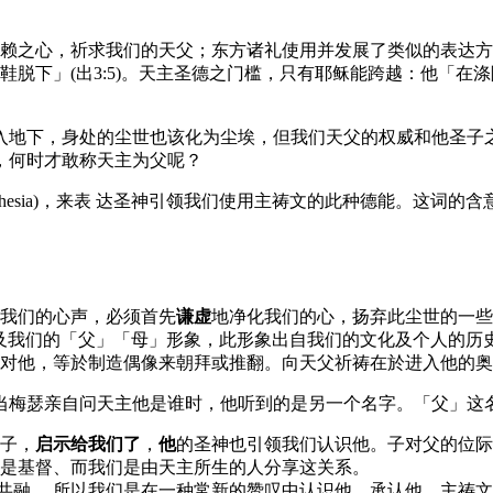
赖之心，祈求我们的天父；东方诸礼使用并发展了类似的表达方
脱下」(出3:5)。天主圣德之门槛，只有耶稣能跨越：他「在涤除
地下，身处的尘世也该化为尘埃，但我们天父的权威和他圣子之神
，何时才敢称天主为父呢？
rhesia)，来表 达圣神引领我们使用主祷文的此种德能。这词
我们的心声，必须首先
谦虚
地净化我们的心，扬弃此尘世的一些
及我们的「父」「母」形象，此形象出自我们的文化及个人的历
对他，等於制造偶像来朝拜或推翻。向天父祈祷在於进入他的奥
当梅瑟亲自问天主他是谁时，他听到的是另一个名字。「父」这
子，
启示给我们了
，
他
的圣神也引领我们认识他。子对父的位际
是基督、而我们是由天主所生的人分享这关系。
督共融 。所以我们是在一种常新的赞叹中认识他，承认他。主祷