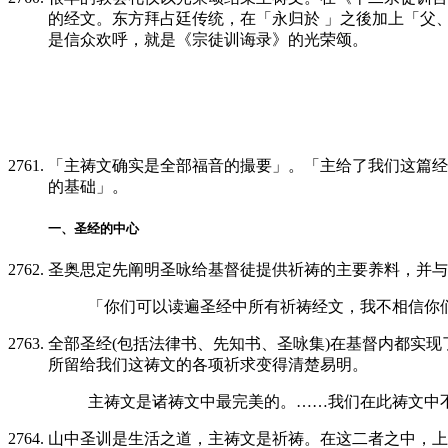
的经文。东方拜占廷传统，在「永归於 」之後加上「父、
是信众欢呼，就是《宗徒训诲录》的光荣颂。
「主祷文确实是全部福音的撮要」。「主给了我们这篇经文
的基础」。
一、圣经的中心
圣奥思定先阐明圣咏给基督徒提供祈祷的主要养料，并与
「你们可以读遍圣经中所有祈祷经文，我不相信你
全部圣经(包括法律书、先知书、圣咏集)在基督内都实
所留给我们这祷文的各项祈求变得清楚易明。
主祷文是诸祷文中最完美的。……我们在此祷文中
山中圣训是生活之道，主祷文是祈祷。在这二者之中，上