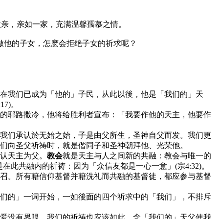
父亲，亲如一家，充满温馨孺慕之情。
做他的子女，怎麽会拒绝子女的祈求呢？
在我们已成为「他的」子民，从此以後，他是「我们的」天
7)。
的耶路撒冷，他将给胜利者宣布：「我要作他的天主，他要作
我们承认於无始之始，子是由父所生，圣神自父而发。我们更
们向圣父祈祷时，就是偕同子和圣神朝拜他、光荣他。
认天主为父。
教会
就是天主与人之间新的共融：教会与唯一的
在此共融内的祈祷：因为「众信友都是一心一意」(宗4:32)。
召。所有藉信仰基督并藉洗礼而共融的基督徒，都应参与基督
们的」一词开始，一如後面的四个祈求中的「我们」，不排斥
爱没有界限，我们的祈祷也应该如此。念「我们的」天父使我