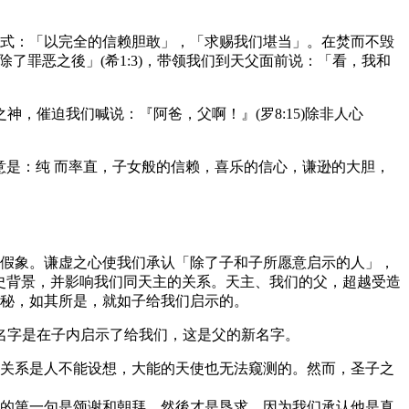
式：「以完全的信赖胆敢」，「求赐我们堪当」。在焚而不毁
了罪恶之後」(希1:3)，带领我们到天父面前说：「看，我和
，催迫我们喊说：『阿爸，父啊！』(罗8:15)除非人心
的含意是：纯 而率直，子女般的信赖，喜乐的信心，谦逊的大胆，
假象。谦虚之心使我们承认「除了子和子所愿意启示的人」，
史背景，并影响我们同天主的关系。天主、我们的父，超越受造
秘，如其所是，就如子给我们启示的。
名字是在子内启示了给我们，这是父的新名字。
关系是人不能设想，大能的天使也无法窥测的。然而，圣子之
文的第一句是颂谢和朝拜，然後才是恳求。因为我们承认他是真