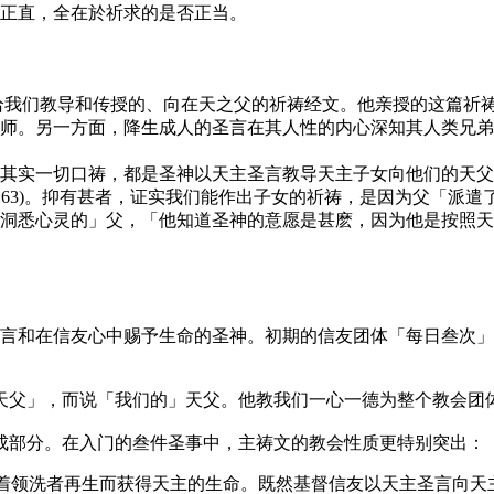
正直，全在於祈求的是否正当。
，意指主耶稣给我们教导和传授的、向在天之父的祈祷经文。他亲授的
师。另一方面，降生成人的圣言在其人性的内心深知其人类兄弟
其实一切口祷，都是圣神以天主圣言教导天主子女向他们的天父
63)。抑有甚者，证实我们能作出子女的祈祷，是因为父「派遣了
悉心灵的」父，「他知道圣神的意愿是甚麽，因为他是按照天主的
言和在信友心中赐予生命的圣神。初期的信友团体「每日叁次」
天父」，而说「我们的」天父。他教我们一心一德为整个教会团
成部分。在入门的叁件圣事中，主祷文的教会性质更特别突出：
o)，意味着领洗者再生而获得天主的生命。既然基督信友以天主圣言向