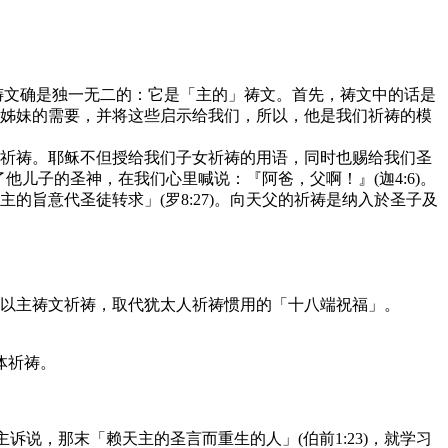
这篇祈祷文确是独一无二的：它是「主的」祷文。首先，祷文中的话是
姊妹的需要，并将这些启示给我们，所以，他是我们祈祷的模
祈祷。耶稣不但授给我们子女祈祷的用语，同时也赐给我们圣
他儿子的圣神，在我们心里喊说：『阿爸，父啊！』(迦4:6)。
旨意代圣徒转求」(罗8:27)。向天父的祈祷是纳入於圣子及
以主祷文祈祷，取代犹太人祈祷惯用的「十八端祝福」。
体祈祷。
天主诉说，那末「赖天主的圣言而重生的人」(伯前1:23)，就学习