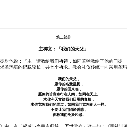
第二部分
主祷文：「我们的天父」
对他说：『主，请教给我们祈祷，如同若翰教给了他的门徒一样』
求圣玛窦的记载较长，共七个祈求。教会礼仪传统一向采用圣玛
我们的天父，
愿你的名受显扬，
愿你的国来临，
愿你的旨意奉行在人间，如同在天上。
求你今天赏给我们日用的食粮，
求你宽恕我们的罪过，如同我们宽恕别人一样。
不要让我们陷於诱惑，
但救我们免於凶恶。
》中，有「权威与光荣永归於 ，万世常存」这一句；《宗徒训