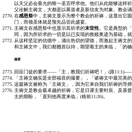
以天父必会垂允的唯一圣言呼求他。他们从此能够这样祈
父诠解主祷文，大都是以慕道者及新信友为对象。教会诵
在
感恩祭
中，主祷文显示为整个教会的祈祷，这显出它圆
门，而领圣体就是预先品尝此盛宴。
主祷文在感恩祭中也显示其祈求的
末世性
。它是典型的「
同，因为所祈求的一切是以已实现的救赎奥迹为基础，就
从这样坚定的信德中，涌出热切的望德，而激起主祷文的
和主祷文中，我们都翘首以待，期望着主的来临，「的确，直
撮要
回应门徒的要求——「主，教我们祈祷吧！」(路11:1)
「主祷文确实是全部福音的撮要」，「诸祷文中最完美的
这篇祷文被称为「主祷文」，因为它来自我们祈祷的导师
主祷文是教会最卓越的祈祷，它是日课主要时辰、及基督
主的期盼，「直到他再度来临」(格前11:26)。