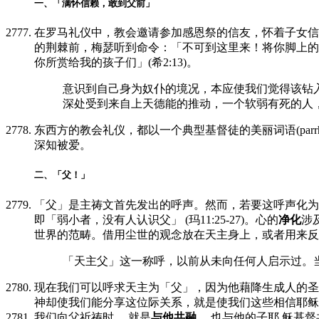
一、「满怀信赖，敢到父前」
在罗马礼仪中，教会邀请参加感恩祭的信友，怀着子女信
的荆棘前，梅瑟听到命令：「不可到这里来！将你脚上的鞋
你所赏给我的孩子们」(希2:13)。
意识到自己身为奴仆的境况，本应使我们觉得该钻入
深处受到来自上天德能的推动，一个软弱有死的人
东西方的教会礼仪，都以一个典型基督徒的美丽词语(par
深知被爱。
二、「父！」
「父」是主祷文首先发出的呼声。然而，若要这呼声化为
即「弱小者，没有人认识父」 (玛11:25-27)。心的
净化
涉
世界的范畴。借用尘世的观念放在天主身上，或者用来反
「天主父」这一称呼，以前从未向任何人启示过。
现在我们可以呼求天主为「父」，因为他藉降生成人的圣
神却使我们能分享这位际关系，就是使我们这些相信耶稣
我们向父祈祷时， 就是
与他共融
， 也与他的子耶 稣基