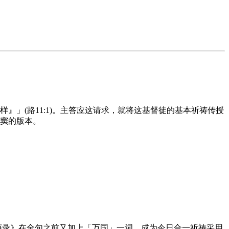
」(路11:1)。主答应这请求，就将这基督徒的基本祈祷传授
窦的版本。
诲录》在全句之前又加上「万国」一词，成为今日合一祈祷采用