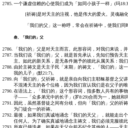
一个谦虚信赖的心使我们成为「如同小孩子一样」(玛18:3
[祈祷]是对天主的注视，他是伟大的爱火。灵魂
「我们的父」这一称呼，常会在祈祷中，使我们同
叁、「我们的」父
「我们的」父是对天主而言。此形容词，对我们来说，并
当我们说「我们的」父，就是首先承认，先知们预告天主
主。如此的新关系，是无条件施予的彼此从属关系：我们应
由於主祷文是天主子民「末期」的祷文，「我们的」这一
我的儿子」(默21:7)。
向「我们的」父祈祷，就是亲自向我们主耶稣基督之父讲
不混淆天主的各个位格，因为我们宣认我们是在父子的唯
在语法上，「我们的」这个形容词，指多数人共有的事物
子——「众多弟兄中的长子」(罗8:29)合而为一，她就
因此，虽然基督徒之间有分歧，但向「我们的」父的祈祷
为门徒合一的祈祷。
最後，如果我们真诚地诵念「我们的天父」，就能走出个
任何人。为了确实真诚地诵念主祷文，我们必须克服彼此
所有已领洗者，如果在天父台前不纪念其他的人——天主