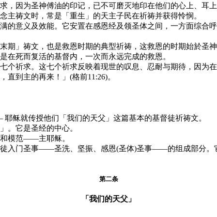
求，因为圣神傅油的印记，已不可磨灭地印在他们的心上、耳上
念主祷文时，常是「重生」的天主子民在祈祷并获得怜悯。
满的意义及效能。它安置在感恩经及领圣体之间，一方面综合呼
末期」祷文，也是救恩时期的典型祈祷，这救恩的时期始於圣神
是在死而复活的基督内，一次而永远完成的救恩。
七个祈求。这七个祈求反映着现世的叹息、忍耐与期待，因为在此时
到主的再来！」(格前11:26)。
—— 耶稣就传授他们「我们的天父」这篇基本的基督徒祈祷文。
」。它是圣经的中心。
和模范——主耶稣。
徒入门圣事——圣洗、坚振、感恩(圣体)圣事——的组成部分
第二条
「我们的天父」