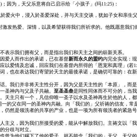
)；因为，天父乐意将自己启示给「小孩子」(玛11:25)：
融化於爱火中，浸入於圣爱深处，并与天主交谈，犹如子女和亲生
时激发热爱、深情，以及希望获得我们所祈求的。他既愿意我们
不表示我们拥有父，而是指出我们和天主之间的崭新关系。
因爱人而作出的承诺，已在基督
新而永久的盟约
内完全实现：现
以爱情及忠诚，回应我们在基督内所得的「恩宠和真理」(若1:1
词，也在表达我们寄望於天主的最後承诺，是确切可靠的：在新
话。我们并非将天主性分开，因为父是天主性的「本原」，而是
一圣神内与父及子共融。
至圣圣叁
是同性同体而不可分的，当我
。天主只有一个，凡信仰唯一圣子以水及圣神再生於他的人，都
和同一的父在同一的圣神内共融。向「我们的」父祈祷的信友，常是
，仍然是领洗者的共享的产业，也是一项为所有领洗者的紧急号
人主义，因为我们所接受的爱，能从中解放我们。主祷文以「我
的分歧与对立。
也曾为他们赐下了他的爱子，就不能念「我们的」天父。天父的