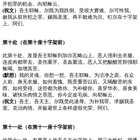
开犯罪的机会。向耶稣云。
(祝文）
吾主耶稣。尔既为我跌倒。受很大窘难。尔可怜我。
赦我从前所犯之罪。赐我圣宠。再不敢难为尔。钉尔在十字架
上。阿们。
第十处（在第十座十字架前）
此第十处。发显吾主耶稣到加尔瓦略山上。恶人强剥去衣服。
连皮肉都带去。圣伤重开。圣血重流。恶人又把酸醋苦胆强耶
稣喝。加增其苦。
(默想）
我的灵魂。你想一想。吾主耶稣。为洁净之原。在众
人前。身无衣服。如何羞愧。既受重苦以后。又喝酸苦的东
西。如何受得。这些都为救你。为补赎你。喜穿华衣。喜食美
味。诸快乐肉情之罪恶。你今定改毛病。向耶稣云。
(祝文）
吾主。吾天主。尔既受此凌辱。为补我罪。求赐我圣
宠。克治肉情。并躲避世上各样虚假光荣。阿们。
第十一处（在第十一座十字架前）