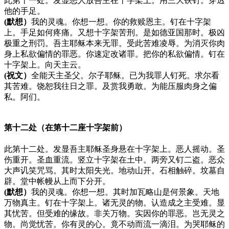
此第十一处。发显恶人放吾主在十字架上。用三大铁钉。穿透
他的手足。
(默想）
我的灵魂。你想一想。你的救赎恩主。钉在十字架
上。手足如何疼痛。又想十字架苦刑。是如德亚国那时。极凶
极重之刑罚。吾主耶稣本来无罪。受此苦难凌辱。为消灭你肉
身上私欲偏情的罪恶。你速定改诸罪。把你的私欲偏情。钉在
十字架上。向天主云。
(祝文）
全能天主圣父。尔子耶稣。已为我罪人钉死。求尔看
其苦难。饶恕我往日之罪。及赏我勇敢。为能压服肉身之偏
私。阿们。
第十二处（在第十二座十字架前）
此第十二处。发显吾主耶稣圣身悬在十字架上。恶人摇动。圣
伤重开。圣血重流。竖立十字架在土中。两旁又钉二盗。恶众
大声讥笑咒骂。其时太阳失光。地动山开。石相触碎。坟墓自
辟。堂中帐幔从上而下分开。
(默想）
我的灵魂。你想一想。其时加瓦略山是何景象。天地
万物真主。钉在十字架上。诸无灵的物。认造成之主受难。显
其忧苦。但受难的缘故。非关万物。实因你的罪恶。岂无灵之
物。尚觉忧苦。你有灵的心。竟不动而流一滴泪。为哭耶稣的