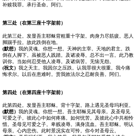
补赎我罪。承行圣命。阿们。
第三处（在第三座十字架前）
此第三处。发显吾主耶稣背粗重十字架。肉身力尽筋疲。恶人
脚踢手拉。故此跌倒在地。
(默想）
我的灵魂。你想一想。天神的主宰。天地的君主。跌
倒在人脚下。虽被恶人践踏。及诸凌辱。总不出一言。此乃教
训你。当如何忍受他人凌辱。及诸病苦。无恼无怨。
(祝文）
我之天主。我因尔之压跌。认我罪很大很重。我今痛
悔求尔。以后在患难时。赏我效法尔之忍耐良善。阿们。
第四处（在第四座十字架前）
此第四处。发显吾主耶稣。背十字架。路上遇见圣母玛利亚。
(默想）
我的灵魂。你想一想。吾主耶稣见其母亲。及圣母见
可爱之子。彼此心中如何疼痛。如何忧苦。及彼此心中共相怜
惜。圣母见可爱之子。卑贱凌辱。满身流血。吾主耶稣。明认
母亲。心内悲伤。此时景况实在可怜。你今对圣母云。