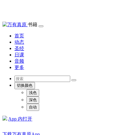
书籍
首页
动态
圣经
日课
音频
更多
切换颜色
浅色
深色
自动
App 内打开
下载万有真原App