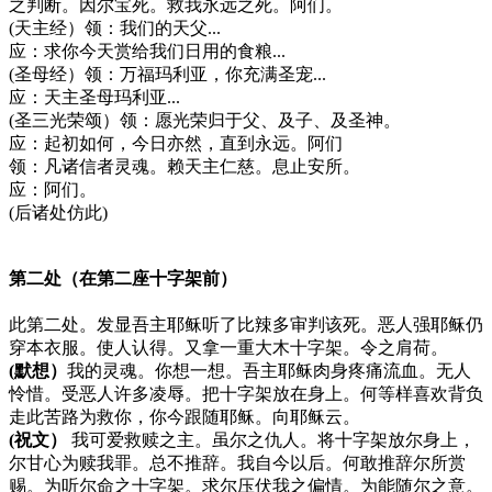
之判断。因尔宝死。救我永远之死。阿们。
(天主经）领：我们的天父...
应：求你今天赏给我们日用的食粮...
(圣母经）领：万福玛利亚，你充满圣宠...
应：天主圣母玛利亚...
(圣三光荣颂）领：愿光荣归于父、及子、及圣神。
应：起初如何，今日亦然，直到永远。阿们
领：凡诸信者灵魂。赖天主仁慈。息止安所。
应：阿们。
(后诸处仿此)
第二处（在第二座十字架前）
此第二处。发显吾主耶稣听了比辣多审判该死。恶人强耶稣仍
穿本衣服。使人认得。又拿一重大木十字架。令之肩荷。
(默想）
我的灵魂。你想一想。吾主耶稣肉身疼痛流血。无人
怜惜。受恶人许多凌辱。把十字架放在身上。何等样喜欢背负
走此苦路为救你，你今跟随耶稣。向耶稣云。
(祝文）
我可爱救赎之主。虽尔之仇人。将十字架放尔身上，
尔甘心为赎我罪。总不推辞。我自今以后。何敢推辞尔所赏
赐。为听尔命之十字架。求尔压伏我之偏情。为能随尔之意。