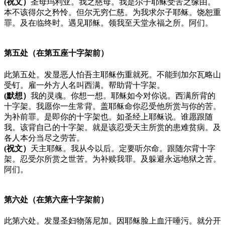
(祝文）
圣母玛利亚。我之慈母。我是尔子耶稣受苦之缘由。
本不该得尔之矜怜。但尔无穷仁慈。为我求尔子耶稣。饶恕重
罪。及在临终时。遇见耶稣。领我至天堂永福之所。阿们。
第五处（在第五座十字架前）
此第五处。发显恶人怕吾主耶稣伤重就死。不能到加尔瓦略山
受钉。雇一外方人名叫西满。帮助背十字架。
(默想）
我的灵魂。你想一想。耶稣如今对你说。西满所背的
十字架。我愿你一生常背。盖耶稣命你忍受他所赏与你的苦。
为补前罪。是即你的十字架也。如圣经上耶稣说。谁愿跟随
我。该背自己的十字架。就是该忍受天主所赏的患难贫病。及
各人本分当尽之劳苦。
(祝文）
天主耶稣。我从今以后。定要听尔命。跟随尔背十字
架。忍受尔所赏之世苦。为补赎我罪。及躲避永远地狱之苦。
阿们。
第六处（在第六座十字架前）
此第六处。发显圣妇物落尼加。因耶稣脸上血汗唾污。就分开