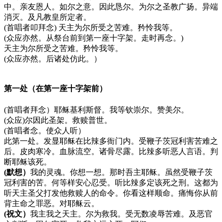
中。亲友恩人。如尔之意。因此恳尔。为尔之圣教广扬。异端
消灭。及凡教皇所定者。
(首唱者叩拜念) 天主为尔所受之苦难。矜怜我等。
(众应亦然。从祭台前到第一座十字架。走时再念。)
天主为尔所受之苦难。矜怜我等。
(众应亦然。后诸处仿此。）
第一处（在第一座十字架前）
(首唱者拜念）耶稣基利斯督。我等钦崇尔。赞美尔。
(众应)尔因此圣架。救赎普世。
(首唱者念。使众人听）
此第一处。发显耶稣在比辣多衙门内。受鞭子茨冠利害苦难之
后。皮肉寒冷。血脉流空。诸骨尽露。比辣多听恶人言语。判
断耶稣该死。
(默想）
我的灵魂。你想一想。那时吾主耶稣。虽然受鞭子茨
冠利害的苦。何等样安心忍受。听比辣多定该死之刑。这都为
听天主圣父打发他救赎人的命令。你看这样顺命。痛悔你从前
背主命之罪恶。对耶稣云。
(祝文）
我主我之天主。尔为救我。受无数凌辱苦难。及恶官