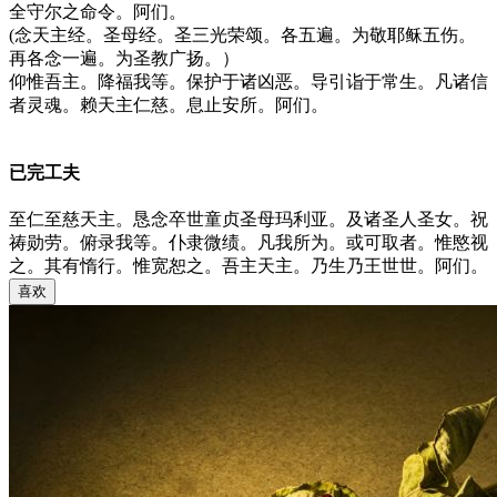
全守尔之命令。阿们。
(念天主经。圣母经。圣三光荣颂。各五遍。为敬耶稣五伤。
再各念一遍。为圣教广扬。）
仰惟吾主。降福我等。保护于诸凶恶。导引诣于常生。凡诸信
者灵魂。赖天主仁慈。息止安所。阿们。
已完工夫
至仁至慈天主。恳念卒世童贞圣母玛利亚。及诸圣人圣女。祝
祷勋劳。俯录我等。仆隶微绩。凡我所为。或可取者。惟愍视
之。其有惰行。惟宽恕之。吾主天主。乃生乃王世世。阿们。
喜欢