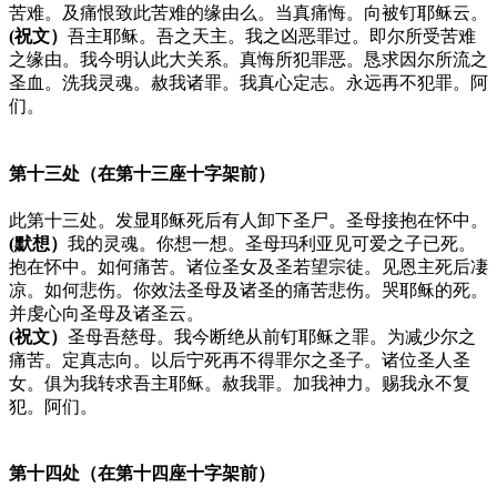
苦难。及痛恨致此苦难的缘由么。当真痛悔。向被钉耶稣云。
(祝文）
吾主耶稣。吾之天主。我之凶恶罪过。即尔所受苦难
之缘由。我今明认此大关系。真悔所犯罪恶。恳求因尔所流之
圣血。洗我灵魂。赦我诸罪。我真心定志。永远再不犯罪。阿
们。
第十三处（在第十三座十字架前）
此第十三处。发显耶稣死后有人卸下圣尸。圣母接抱在怀中。
(默想）
我的灵魂。你想一想。圣母玛利亚见可爱之子已死。
抱在怀中。如何痛苦。诸位圣女及圣若望宗徒。见恩主死后凄
凉。如何悲伤。你效法圣母及诸圣的痛苦悲伤。哭耶稣的死。
并虔心向圣母及诸圣云。
(祝文）
圣母吾慈母。我今断绝从前钉耶稣之罪。为减少尔之
痛苦。定真志向。以后宁死再不得罪尔之圣子。诸位圣人圣
女。俱为我转求吾主耶稣。赦我罪。加我神力。赐我永不复
犯。阿们。
第十四处（在第十四座十字架前）