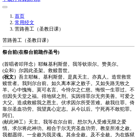
首页
常用经文
苦路善工（圣教日课）
苦路善工（圣教日课）
祭台前(在祭台前跪作圣号)
(首唱者叩拜念）耶稣基利斯督。我等钦崇尔。赞美尔。
(众和）尔因此圣架。救赎普世。
(祝文）
吾主耶稣。基利斯督。是真天主。亦真人。造世救世
赎世者。我到尔台前。如久离本家之败子。又如失路无牧之
羊。心中愧悔。莫可名言。今恃尔之仁慈。悔恨一生罪过。不
但因失天堂之福。得地狱之刑。实因得罪尔无穷美善。可爱之
大父。造成救赎我之恩主。伏求因尔所受苦难。赦我往罪。倚
靠尔圣血功劳。我望真心定志。从今以后。宁死再不敢犯罪。
阿们。
(献此神工）天主。我等在尔台前。想尔为人受难无限之爱
情。求尔将此神功。相合于尔无穷圣血功劳。教皇所准之赦。
我都愿得。一全赦为我灵魂。其余全赦。及不全赦。为在炼狱