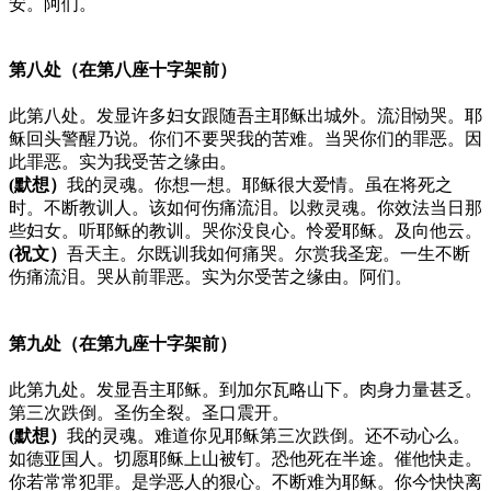
安。阿们。
第八处（在第八座十字架前）
此第八处。发显许多妇女跟随吾主耶稣出城外。流泪恸哭。耶
稣回头警醒乃说。你们不要哭我的苦难。当哭你们的罪恶。因
此罪恶。实为我受苦之缘由。
(默想）
我的灵魂。你想一想。耶稣很大爱情。虽在将死之
时。不断教训人。该如何伤痛流泪。以救灵魂。你效法当日那
些妇女。听耶稣的教训。哭你没良心。怜爱耶稣。及向他云。
(祝文）
吾天主。尔既训我如何痛哭。尔赏我圣宠。一生不断
伤痛流泪。哭从前罪恶。实为尔受苦之缘由。阿们。
第九处（在第九座十字架前）
此第九处。发显吾主耶稣。到加尔瓦略山下。肉身力量甚乏。
第三次跌倒。圣伤全裂。圣口震开。
(默想）
我的灵魂。难道你见耶稣第三次跌倒。还不动心么。
如德亚国人。切愿耶稣上山被钉。恐他死在半途。催他快走。
你若常常犯罪。是学恶人的狠心。不断难为耶稣。你今快快离