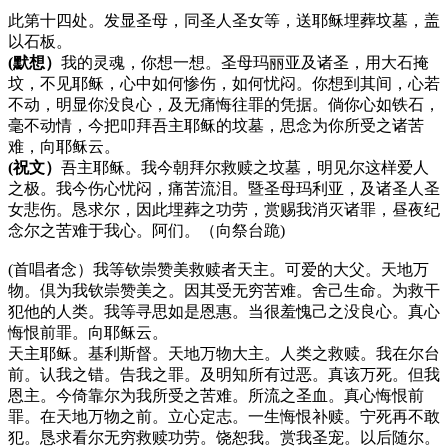
此第十四处。发显圣母，同圣人圣女等，送耶稣埋葬坟墓，盖
以石板。
(默想）
我的灵魂，你想一想。圣母玛丽亚及诸圣，用大石掩
坟，不见耶稣，心中如何惨伤，如何忧闷。你想到其间，心若
不动，明显你没良心，及无痛悔往罪的凭据。倘你心如铁石，
毫不动情，今把叩拜吾主耶稣的坟墓，思念为你所受之诸苦
难，向耶稣云。
(祝文）
吾主耶稣。我今朝拜尔救赎之坟墓，明见尔这样爱人
之极。我今伤心忧闷，痛苦流泪。暨圣母玛利亚，及诸圣人圣
女悲伤。恳求尔，因此埋葬之功劳，赏赐我消灭诸罪，昼夜纪
念尔之苦难于我心。阿们。（向祭台跪)
(首唱者念）我等钦崇赞美救赎者天主。可爱的大父。天地万
物。倶为我钦崇赞美之。因其受无穷苦难。舍己生命。为救干
犯他的人类。我等寻思如是恩惠。当很羞愧己之没良心。真心
悔恨前罪。向耶稣云。
天主耶稣。基利斯督。天地万物大主。人类之救赎。我在尔台
前。认我之错。告我之罪。及明知所有过恶。真该万死。但我
恩主。今倚靠尔为我所受之苦难。所流之圣血。真心悔恨前
罪。在天地万物之前。立心定志。一生悔恨补赎。宁死再不敢
犯。恳求看尔无穷救赎功劳。饶恕我。赏我圣宠。以后随尔。