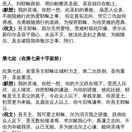
恶人。到耶稣跟前。用白帕擦其圣面。圣容就印在帕上。
(默想）
我的灵魂。你想一想。此圣妇的勇敢。 虽恶人众多。
不能阻她行此热爱耶稣之事。 你定真实志向。凭它三仇如何
诱感。当勇敢随德行的道路。为报答耶稣。为你受难的恩典。
(祝文）
吾主耶稣。因尔无穷爱情。受难时留此印像。求尔从
新印尔圣容于我心。永远不灭。效法此圣妇之勇敢。为能随
尔。及去诸阻我恭敬尔之事。阿们。
第七处（在第七座十字架前）
此第七处。发显吾主耶稣出城时力乏。第二次跌倒。圣伤重
开。圣血重流。
(默想）
我的灵魂。你想一想。你的大父跌在地下。受恶人压
伏。众人嗤笑。你把耶稣的谦逊。与你的骄傲。彼此比较。耶
稣是天主圣父的真子。今在众人以下。卑贱至极。你原是土。
犯罪更为卑贱。反愿在众人以上。你今后悔谦卑。向吾主耶稣
云。
(祝文）
吾天主。我可爱之耶稣。尔为消灭我之骄傲。跌倒在
众人足下。受无数轻慢凌辱。求尔赋我心中。真谦之志向。不
但为补赎我罪。认己无能。并为效法尔之心谦。能得灵魂平