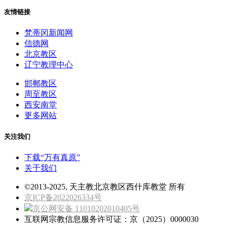
友情链接
梵蒂冈新闻网
信德网
北京教区
辽宁教理中心
邯郸教区
周至教区
西安南堂
更多网站
关注我们
下载“万有真原”
关于我们
©2013-2025, 天主教北京教区西什库教堂 所有
京ICP备2022026334号
京公网安备 11010202010405号
互联网宗教信息服务许可证：京（2025）0000030