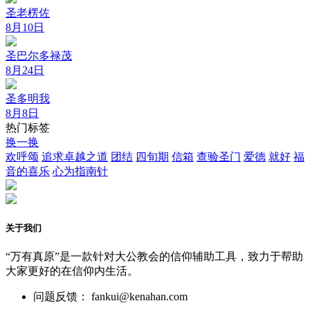
圣老楞佐
8月10日
圣巴尔多禄茂
8月24日
圣多明我
8月8日
热门标签
换一换
欢呼颂
追求卓越之道
团结
四旬期
信箱
查验圣门
爱德
就好
福
音的喜乐
心为指南针
关于我们
“万有真原”是一款针对大公教会的信仰辅助工具，致力于帮助
大家更好的在信仰内生活。
问题反馈： fankui@kenahan.com