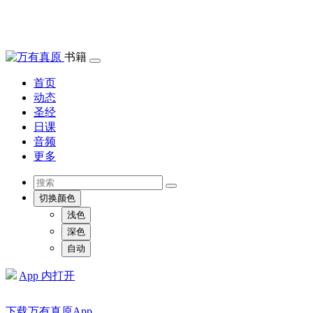
书籍
首页
动态
圣经
日课
音频
更多
切换颜色
浅色
深色
自动
App 内打开
下载万有真原App