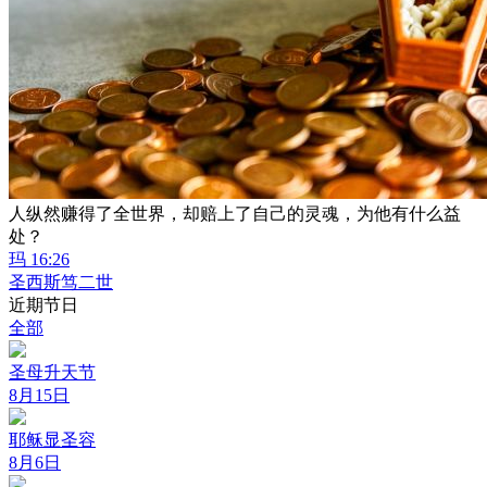
人纵然赚得了全世界，却赔上了自己的灵魂，为他有什么益
处？
玛 16:26
圣西斯笃二世
近期节日
全部
圣母升天节
8月15日
耶稣显圣容
8月6日