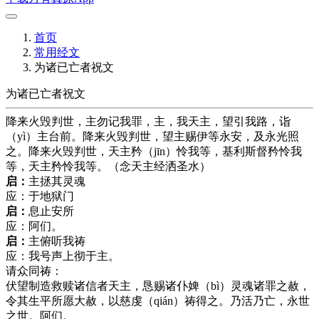
首页
常用经文
为诸已亡者祝文
为诸已亡者祝文
降来火毁判世，主勿记我罪，主，我天主，望引我路，诣
（yì）主台前。降来火毁判世，望主赐伊等永安，及永光照
之。降来火毁判世，天主矜（jīn）怜我等，基利斯督矜怜我
等，天主矜怜我等。（念天主经洒圣水）
启：
主拯其灵魂
应：于地狱门
启：
息止安所
应：阿们。
启：
主俯听我祷
应：我号声上彻于主。
请众同祷：
伏望制造救赎诸信者天主，恳赐诸仆婢（bì）灵魂诸罪之赦，
令其生平所愿大赦，以慈虔（qián）祷得之。乃活乃亡，永世
之世。阿们。