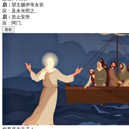
启：
望主赐伊等永安
应：及永光照之。
启：
息止安所
应：阿门。
喜欢