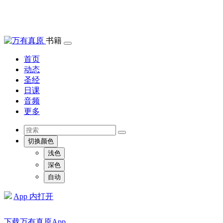
书籍
首页
动态
圣经
日课
音频
更多
切换颜色
浅色
深色
自动
App 内打开
下载万有真原App