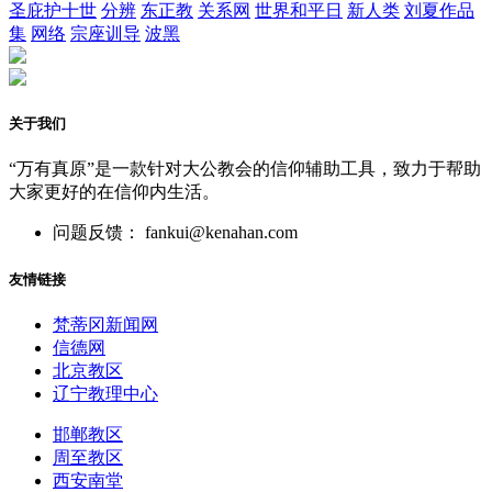
圣庇护十世
分辨
东正教
关系网
世界和平日
新人类
刘夏作品
集
网络
宗座训导
波黑
关于我们
“万有真原”是一款针对大公教会的信仰辅助工具，致力于帮助
大家更好的在信仰内生活。
问题反馈： fankui@kenahan.com
友情链接
梵蒂冈新闻网
信德网
北京教区
辽宁教理中心
邯郸教区
周至教区
西安南堂