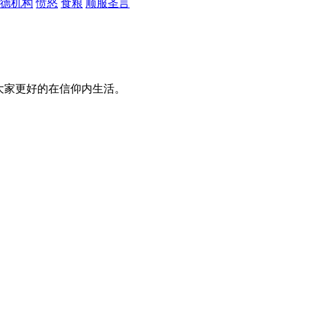
德机构
愤怒
食粮
顺服圣言
大家更好的在信仰内生活。