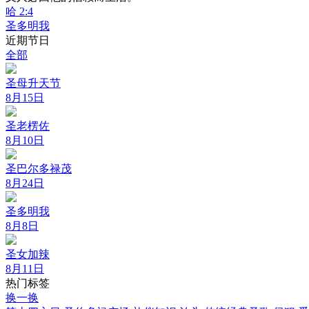
哈 2:4
圣多明我
近期节日
全部
圣母升天节
8月15日
圣老楞佐
8月10日
圣巴尔多禄茂
8月24日
圣多明我
8月8日
圣女加辣
8月11日
热门标签
换一换