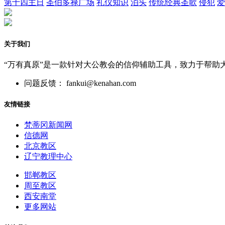
第十四主日
圣伯多禄广场
礼仪知识
泊头
传统经典圣歌
侵犯
爱
关于我们
“万有真原”是一款针对大公教会的信仰辅助工具，致力于帮助
问题反馈： fankui@kenahan.com
友情链接
梵蒂冈新闻网
信德网
北京教区
辽宁教理中心
邯郸教区
周至教区
西安南堂
更多网站