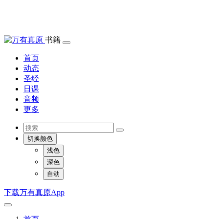
书籍
首页
动态
圣经
日课
音频
更多
切换颜色
浅色
深色
自动
下载万有真原App