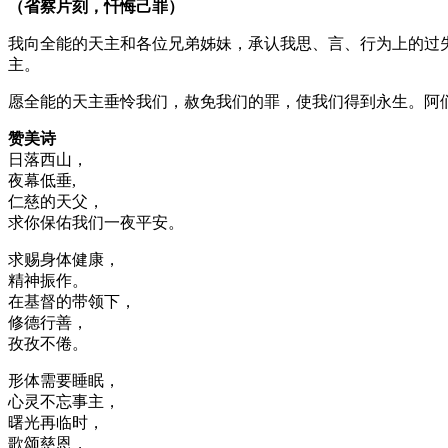
（省察片刻，忏悔己罪）
我向全能的天主和各位兄弟姊妹，承认我思、言、行为上的过
主。
愿全能的天主垂怜我们，赦免我们的罪，使我们得到永生。阿
赞美诗
日落西山，
夜幕低垂,
仁慈的天父，
求你保佑我们一夜平安。
求赐身体健康，
精神振作。
在基督的带领下，
修德行善，
孜孜不倦。
形体需要睡眠，
心灵不忘事主，
曙光再临时，
歌颂慈恩，