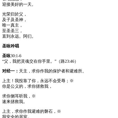
迎接美好的一天。
光荣归於父，
及子及圣神，
唯一真主，
至圣圣三，
直到永远。阿们。
圣咏吟唱
圣咏
30:1-6
“父，我把灵魂交在你手里。”（路23:46）
对经一：
天主，求你作我的保护者和避难所。
上主！我投靠了你，永远不会受辱；※
你是公义的，求你拯救我，
求你侧耳听我，※
速来拯救我。
上主，求你作我避难的磐石，※
我安全的居室。