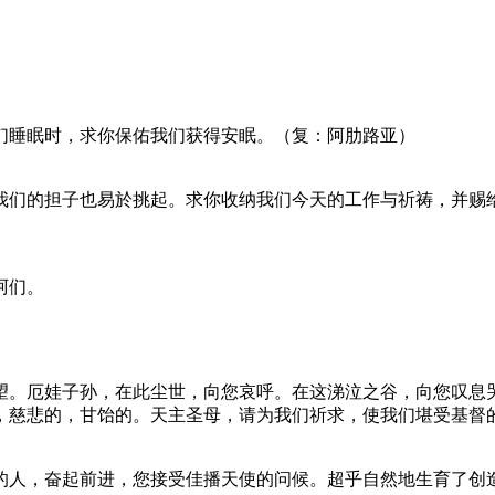
们睡眠时，求你保佑我们获得安眠。（复：阿肋路亚）
我们的担子也易於挑起。求你收纳我们今天的工作与祈祷，并赐
阿们。
望。厄娃子孙，在此尘世，向您哀呼。在这涕泣之谷，向您叹息
，慈悲的，甘饴的。天主圣母，请为我们祈求，使我们堪受基督
的人，奋起前进，您接受佳播天使的问候。超乎自然地生育了创