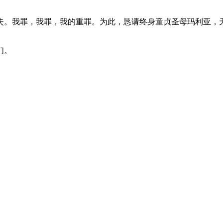
失。我罪，我罪，我的重罪。为此，恳请终身童贞圣母玛利亚，
们。