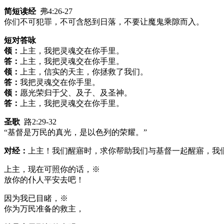
简短读经
弗4:26-27
你们不可犯罪，不可含怒到日落，不要让魔鬼乘隙而入。
短对答咏
领：
上主，我把灵魂交在你手里。
答：
上主，我把灵魂交在你手里。
领：
上主，信实的天主，你拯救了我们。
答：
我把灵魂交在你手里。
领：
愿光荣归于父、及子、及圣神。
答：
上主，我把灵魂交在你手里。
圣歌
路2:29-32
“基督是万民的真光，是以色列的荣耀。”
对经：
上主！我们醒寤时，求你帮助我们与基督一起醒寤，我
上主，现在可照你的话，※
放你的仆人平安去吧！
因为我已目睹，※
你为万民准备的救主，