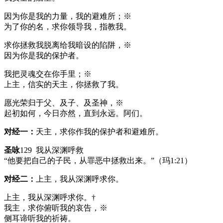
因为你是我的力量，我的避难所；※
为了你的名，求你领导我，指教我。
求你拯救我脱离给我暗设的陷阱，※
因为你是我的保护者。
我把灵魂交在你手里；※
上主，信实的天主，你拯救了我。
愿光荣归于父、及子、及圣神，※
起初如何，今日亦然，直到永远。阿们。
对经一：
天主，求你作我的保护者和避难所。
圣咏
129 我从深渊呼救
“他要把自己的子民，从罪恶中拯救出来。”（玛1:21）
对经二：
上主，我从深渊呼求你。
上主，我从深渊呼求你。†
我主，求你俯听我的哀告，※
侧耳谛听我的祈祷。