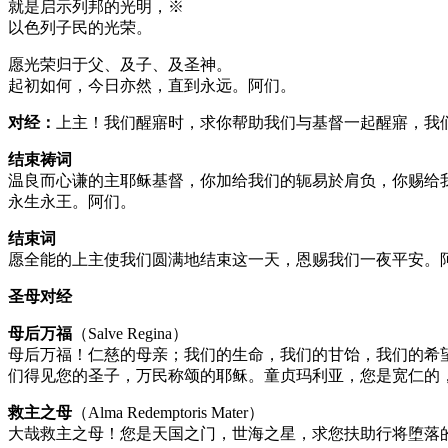
就是启示列邦的光明，※
以色列子民的光荣。
愿光荣归于父、及子、及圣神。
起初如何，今日亦然，直到永远。阿们。
对经：
上主！我们醒寤时，求你帮助我们与基督一起醒寤，我
结束祷词
温良而心谦的主耶稣基督，你加给我们的轭易於肩负，你赐给
永生永王。阿们。
结束词
愿全能的上主使我们圆满地结束这一天，恩赐我们一夜平安。
圣母对经
母后万福
（Salve Regina）
母后万福！仁慈的母亲；我们的生命，我们的甘饴，我们的希
们得见您的圣子，万民称颂的耶稣。童贞玛利亚，您是宽仁的
救主之母
（Alma Redemptoris Mater）
大哉救主之母！您是天国之门，世海之星，求您扶助行将堕落