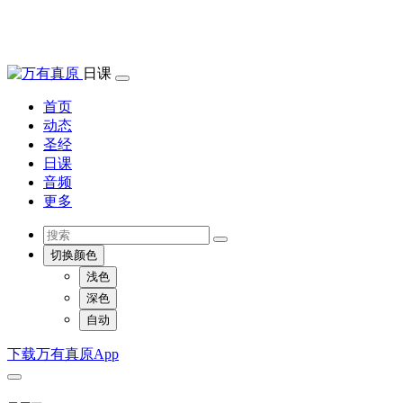
日课
首页
动态
圣经
日课
音频
更多
切换颜色
浅色
深色
自动
下载万有真原App