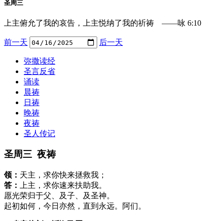
圣周三
上主俯允了我的哀告，上主悦纳了我的祈祷 ——咏 6:10
前一天
后一天
弥撒读经
圣言反省
诵读
晨祷
日祷
晚祷
夜祷
圣人传记
圣周三 夜祷
领：
天主，求你快来拯救我；
答：
上主，求你速来扶助我。
愿光荣归于父、及子、及圣神。
起初如何，今日亦然，直到永远。阿们。