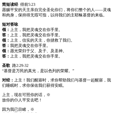
简短读经
得前5:23
愿赐平安的天主亲自完全圣化你们，将你们整个的人——灵魂
和肉身，保持得无瑕可指，以待我们的主耶稣基督的来临。
短对答咏
领：
上主，我把灵魂交在你手里。
答：
上主，我把灵魂交在你手里。
领：
上主，信实的天主，你拯救了我们。
答：
我把灵魂交在你手里。
领：
愿光荣归于父、及子、及圣神。
答：
上主，我把灵魂交在你手里。
圣歌
路2:29-32
“基督是万民的真光，是以色列的荣耀。”
对经：
上主！我们醒寤时，求你帮助我们与基督一起醒寤，我
们睡眠时，求你保佑我们获得安眠。
上主，现在可照你的话，※
放你的仆人平安去吧！
因为我已目睹，※