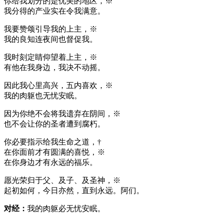
你给我划分的是优美的地区，※
我分得的产业实在令我满意。
我要赞颂引导我的上主，※
我的良知连夜间也督促我。
我时刻定睛仰望着上主，※
有他在我身边，我决不动摇。
因此我心里高兴，五内喜欢，※
我的肉躯也无忧安眠。
因为你绝不会将我遗弃在阴间，※
也不会让你的圣者遭到腐朽。
你必要指示给我生命之道，†
在你面前才有圆满的喜悦，※
在你身边才有永远的福乐。
愿光荣归于父、及子、及圣神，※
起初如何，今日亦然，直到永远。阿们。
对经：
我的肉躯必无忧安眠。