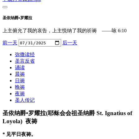
圣依纳爵•罗耀拉
上主俯允了我的哀告，上主悦纳了我的祈祷 ——咏 6:10
前一天
后一天
弥撒读经
圣言反省
诵读
晨祷
日祷
晚祷
夜祷
圣人传记
圣依纳爵•罗耀拉(耶稣会会祖圣纳爵 St. Ignatius of
Loyola) 夜祷
* 见平日夜祷。