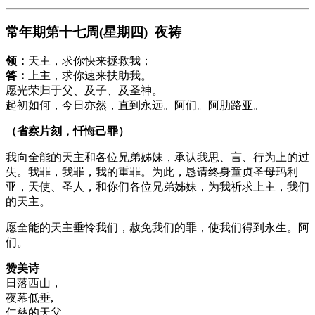
常年期第十七周(星期四) 夜祷
领：
天主，求你快来拯救我；
答：
上主，求你速来扶助我。
愿光荣归于父、及子、及圣神。
起初如何，今日亦然，直到永远。阿们。阿肋路亚。
（省察片刻，忏悔己罪）
我向全能的天主和各位兄弟姊妹，承认我思、言、行为上的过
失。我罪，我罪，我的重罪。为此，恳请终身童贞圣母玛利
亚，天使、圣人，和你们各位兄弟姊妹，为我祈求上主，我们
的天主。
愿全能的天主垂怜我们，赦免我们的罪，使我们得到永生。阿
们。
赞美诗
日落西山，
夜幕低垂,
仁慈的天父，