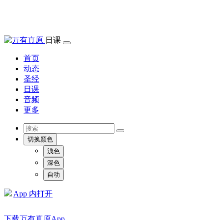
日课
首页
动态
圣经
日课
音频
更多
切换颜色
浅色
深色
自动
App 内打开
下载万有真原App