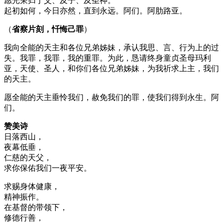
愿光荣归于父、及子、及圣神。
起初如何，今日亦然，直到永远。阿们。阿肋路亚。
（
省察片刻，忏悔己罪
）
我向全能的天主和各位兄弟姊妹，承认我思、言、行为上的过
失。我罪，我罪，我的重罪。为此，恳请终身童贞圣母玛利
亚，天使、圣人，和你们各位兄弟姊妹，为我祈求上主，我们
的天主。
愿全能的天主垂怜我们，赦免我们的罪，使我们得到永生。阿
们。
赞美诗
日落西山，
夜幕低垂，
仁慈的天父，
求你保佑我们一夜平安。
求赐身体健康，
精神振作。
在基督的带领下，
修德行善，