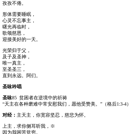
孜孜不倦。
形体需要睡眠，
心灵不忘事主，
曙光再临时，
歌颂慈恩，
迎接美好的一天。
光荣归于父，
及子及圣神，
唯一真主，
至圣圣三，
直到永远。阿们。
圣咏吟唱
圣咏
85 贫困者在逆境中的祈祷
“天主在各种磨难中常安慰我们，愿他受赞美。”（格后1:3-4）
对经：
主天主，你宽容坚忍，慈悲为怀。
上主，求你侧耳听我，※
因为我困苦贫穷。