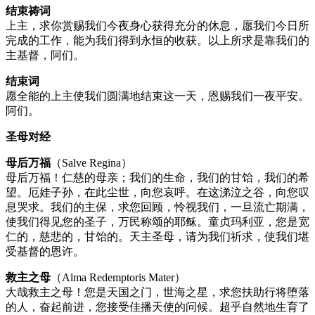
结束祷词
上主，求你赏赐我们今夜身心获得充分的休息，愿我们今日所
完成的工作，能为我们得到永恒的收获。以上所求是靠我们的
主基督，阿们。
结束词
愿全能的上主使我们圆满地结束这一天，恩赐我们一夜平安。
阿们。
圣母对经
母后万福
（Salve Regina）
母后万福！仁慈的母亲；我们的生命，我们的甘饴，我们的希
望。厄娃子孙，在此尘世，向您哀呼。在这涕泣之谷，向您叹
息哭求。我们的主保，求您回顾，怜视我们，一旦流亡期满，
使我们得见您的圣子，万民称颂的耶稣。童贞玛利亚，您是宽
仁的，慈悲的，甘饴的。天主圣母，请为我们祈求，使我们堪
受基督的恩许。
救主之母
（Alma Redemptoris Mater）
大哉救主之母！您是天国之门，世海之星，求您扶助行将堕落
的人，奋起前进，您接受佳播天使的问候。超乎自然地生育了