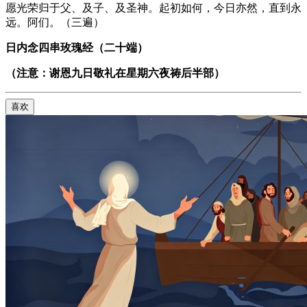
愿光荣归于父、及子、及圣神。起初如何，今日亦然，直到永
远。阿们。（三遍）
日内念四串玫瑰经（二十端）
（注意：谢恩九日敬礼在星期六夜祷后半部）
喜欢