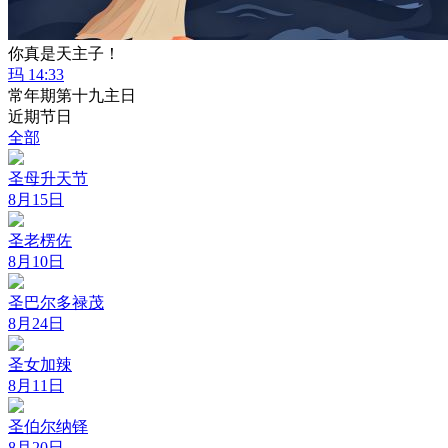
你真是天主子！
玛 14:33
常年期第十九主日
近期节日
全部
圣母升天节
8月15日
圣老楞佐
8月10日
圣巴尔多禄茂
8月24日
圣女加辣
8月11日
圣伯尔纳铎
8月20日