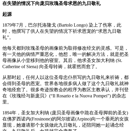
在失望的情况下向庞贝玫瑰圣母求恩的九日敬礼
起源
1879年7月，巴尔托洛隆戈 (Bartolo Longo) 染上了伤寒，此
时，他撰写了供人在失望的情况下祈求恩宠的“求恩九日敬
礼”。
他每天都到玫瑰圣母的画像前为取得修改经文的灵感。可是，
有一天他的病情严重恶化，他想，唯一的解决方法，就是把圣
母画像从小堂移到他的寝室。其后，他求圣女加大利纳 (St.
Catherine of Siena) 向圣母转祷，就霍然而愈了。
从那时起，任何人以这位圣母忠仆所写的九日敬礼来祈祷，都
会得到圣母的恩宠。世界各地很多病人做了这个九日敬礼就神
奇地痊愈了。很多奇迹按教会的程序为教区主教承认，并刊登
在《玫瑰经与新庞贝》(“Il Rosario e la Nuova Pompei”) 的杂志
里。
1894年，圣女加大利纳 (庞贝圣母画像中跪在圣母脚前的圣女)
在佛罗西诺内(Frosinone)的阿尔彼诺(Arpino)向一个垂死的女孩
显现，她邀请那个女孩做此九日敬礼，还陪同她一起诵念经