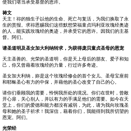
使我们堪当承受基督的恩许。
祷文
天主！祢的独生子以他的生命、死亡与复活，为我们换取了永
生的赏报。求祢恩赐我们这些默想荣福童贞玛利亚玫瑰经奥迹
的人，能实践玫瑰经的奥迹，并承受它的恩许。因我们的主基
督。阿们。
请圣道明及圣女加大利纳转求，为获得庞贝童贞圣母的恩宠
天主圣善的、光荣的圣道明，你是天上母后的朋友、爱子和知
己，你又曾藉着玫瑰经的力量，行过许多奇迹。
圣女加大利纳，妳是这个玫瑰经修会的首个女儿、圣母宝座前
和耶稣圣心有力的中保，并藉他的圣心改变了自己的心。
请你们垂顾我的需要，怜悯我所处的境况。你们在世时，曾敞
开心扉，关心别人，并以有力的手满足他们的需要。如今在天
堂上，你们的爱德和能力都没有减弱，为此，请为我向玫瑰圣
母和她的圣子祈求！我深信，藉着你们，我能得到我所切望的
恩宠。阿们。
光荣经