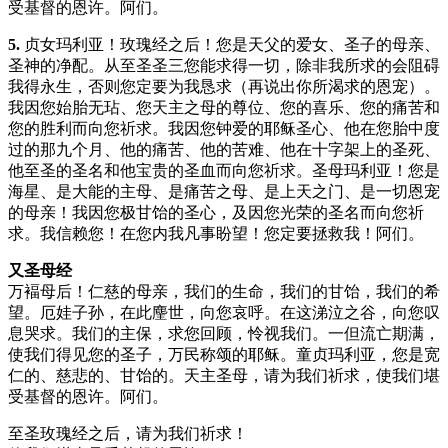
受基督的恩许。阿们。
5.
贞女玛利亚！玫瑰经之后！您是天父的爱女、圣子的母亲、
圣神的净配。从至圣圣三您能求得一切，除非我所求的会阻碍
我得永生，否则您定要为我恳求（再说出你所渴求的恩宠）。
我因您始胎无玷、您天主之母的尊位、您的喜乐、您的痛苦和
您的胜利而向您祈求。我因您钟爱的耶稣圣心、他在您胎中度
过的那九个月、他的痛苦、他的苦难、他在十字架上的圣死、
他至圣的圣名和他宝贵的圣血而向您祈求。圣母玛利亚！您是
海星、是大能的主母、是痛苦之母、是上天之门、是一切恩宠
的母亲！我因您极甘饴的圣心，及因您光荣的圣名而向您祈
求。我信赖您！在您内我凡事盼望！您定要拯救我！阿们。
又圣母经
万褔母后！仁慈的母亲，我们的生命，我们的甘饴，我们的希
望。厄娃子孙，在此麈世，向您哀呼。在这涕泣之谷，向您叹
息哭求。我们的主保，求您回顾，怜视我们。一但流亡期满，
使我们得见您的圣子，万民称颂的耶稣。童贞玛利亚，您是宽
仁的、慈悲的、甘饴的。天主圣母，请为我们祈求，使我们堪
受基督的恩许。阿们。
至圣玫瑰经之后，请为我们祈求！