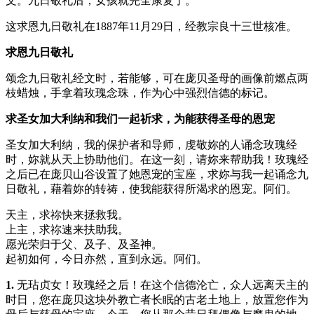
文。九日敬礼后，女孩就完全康复了。
这求恩九日敬礼在1887年11月29日，经教宗良十三世核准。
求恩九
日
敬礼
颂念九日敬礼经文时，若能够，可在庞贝圣母的画像前燃点两
枝蜡烛，手拿着玫瑰念珠，作为心中强烈信德的标记。
求圣女加大利纳和我们一起祈求，为能获得
圣母
的恩宠
圣女加大利纳，我的保护者和导师，虔敬妳的人诵念玫瑰经
时，妳就从天上协助他们。在这一刻，请妳来帮助我！玫瑰经
之后已在庞贝山谷设置了她恩宠的宝座，求妳与我一起诵念九
日敬礼，藉着妳的转祷，使我能获得所渴求的恩宠。阿们。
天主，求祢快来拯救我。
上主，求祢速来扶助我。
愿光荣归于父、及子、及圣神。
起初如何，今日亦然，直到永远。阿们。
1.
无玷贞女！玫瑰经之后！在这个信德沦亡，众人远离天主的
时日，您在庞贝这块外教亡者长眠的古老土地上，放置您作为