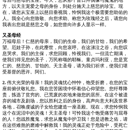
母后与慈母的宝座。今天，您从那个昔日拜偶像与魔鬼的地
方，以天主宠爱之母的身份，到处分施天上慈悲的珍宝。现
在，请您从宝座上以慈目垂视我，怜悯我这个极需要您助佑的
人。我全心向您致敬、向您求助、称您为玫瑰经之后，请您向
我表出您就是慈悲之母，如您曾向许多人显示一样。
又圣母经
万褔母后！仁慈的母亲，我们的生命，我们的甘饴，我们的希
望。厄娃子孙，在此麈世，向您哀呼。在这涕泣之谷，向您叹
息哭求。我们的主保，求您回顾，怜视我们。一但流亡期满，
使我们得见您的圣子，万民称颂的耶稣。童贞玛利亚，您是宽
仁的、慈悲的、甘饴的。天主圣母，请为我们祈求，使我们堪
受基督的恩许。阿们。
2.
伟大光荣的母亲！我的灵魂忧心忡忡，饱受折磨，在您的宝
座前俯伏敬礼您。我在悲苦困境中怀着信心仰望您。您纡尊降
贵，拣选了贫穷的、已荒废的农地来做您的居所。在这个被遗
弃的城市及剧场，您以胜利之后的身份，高声向意大利及世界
各地，召唤虔诚的子女给您建造一座圣殿。现在，求您怜悯我
这个在泥沼中的灵魂！天主圣母！可怜我这个饱受痛苦与屈辱
的人！您战胜魔鬼，求您从魔鬼中护卫我！您是进教之佑，请
在这些难熬的磨难中解救我！我的灵魂正处于危险中，受死亡