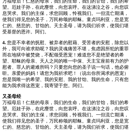
万褔母后！仁慈的母亲，我们的生命，我们的甘饴，我们的希
望。厄娃子孙，在此麈世，向您哀呼。在这涕泣之谷，向您叹
息哭求。我们的主保，求您回顾，怜视我们。一但流亡期满，
使我们得见您的圣子，万民称颂的耶稣。童贞玛利亚，您是宽
仁的、慈悲的、甘饴的。天主圣母，请为我们祈求，使我们堪
受基督的恩许。阿们。
4.
您是不幸者的抚慰、被弃者的慰藉、受苦者的安慰，除您以
外，我可向谁求助呢？我的灵魂痛苦不堪，焦虑因所犯的重罪
而在地狱中被焚烧，不配领受恩宠！难道您不是绝望者的希
望、耶稣的母亲、天人之间的唯一中保、天主宝座前有力的护
慰者、罪人的避难所吗？只要您向您的圣子说一句话，他必俯
听。亲爱的妈妈！请您为我祈求吧！（说出你所渴求的恩宠）
您是我唯一的希望、我的安慰、我的甘饴、我的生命，只有您
能为我求得这恩宠，我寄望于您。阿们。
又圣母经
万褔母后！仁慈的母亲，我们的生命，我们的甘饴，我们的希
望。厄娃子孙，在此麈世，向您哀呼。在这涕泣之谷，向您叹
息哭求。我们的主保，求您回顾，怜视我们。一但流亡期满，
使我们得见您的圣子，万民称颂的耶稣。童贞玛利亚，您是宽
仁的、慈悲的、甘饴的。天主圣母，请为我们祈求，使我们堪