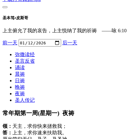
圣本笃•皮斯哥
上主俯允了我的哀告，上主悦纳了我的祈祷 ——咏 6:10
前一天
后一天
弥撒读经
圣言反省
诵读
晨祷
日祷
晚祷
夜祷
圣人传记
常年期第一周(星期一) 夜祷
领：
天主，求你快来拯救我；
答：
上主，求你速来扶助我。