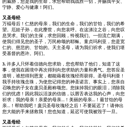
的威胁，您是我的生命，求您帮助我战胜一切，并赐我平安、
宁静、爱心与健康！阿们。
又圣母经
万褔母后！仁慈的母亲，我们的生命，我们的甘饴，我们的希
望。厄娃子孙，在此麈世，向您哀呼。在这涕泣之谷，向您叹
息哭求。我们的主保，求您回顾，怜视我们。一但流亡期满，
使我们得见您的圣子，万民称颂的耶稣。童贞玛利亚，您是宽
仁的、慈悲的、甘饴的。天主圣母，请为我们祈求，使我们堪
受基督的恩许。阿们。
3.
许多人只怀着信德向您求助，您也帮助了他们，知道了这
事，使我在困境中再次得到向您求助的力量和勇气。您答应圣
道明，谁想得到恩宠，都能藉着玫瑰经而获得。圣母玛利亜！
我手持玫瑰念珠，为使您记得您的神圣诺言。事实上，您亲自
召唤您的子女在庞贝圣殿称颂您。您抹掉我们的眼泪，消除我
们的忧虑！因此我以活泼的信德，以唇舌表达我的心声，向您
祈求：我的母亲！亲爱的母亲...！美丽的母亲...！最甘饴的母
亲...！帮助我吧！庞贝圣母玫瑰经之后！不要延迟了！请伸出
您大能的手来拯救我！您也知道，延迟可使我被毁于一旦。
又圣母经