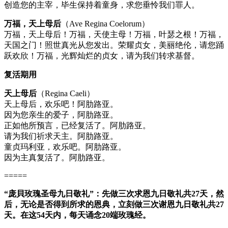
创造您的主宰，毕生保持着童身，求您垂怜我们罪人。
万福，天上母后
（Ave Regina Coelorum）
万福，天上母后！万福，天使主母！万福，叶瑟之根！万福，
天国之门！照世真光从您发出。荣耀贞女，美丽绝伦，请您踊
跃欢欣！万福，光辉灿烂的贞女，请为我们转求基督。
复活期用
天上母后
（Regina Caeli）
天上母后，欢乐吧！阿肋路亚。
因为您亲生的爱子，阿肋路亚。
正如他所预言，已经复活了。阿肋路亚。
请为我们祈求天主。阿肋路亚。
童贞玛利亚，欢乐吧。阿肋路亚。
因为主真复活了。阿肋路亚。
=====
“庞⾙玫瑰圣母九⽇敬礼”：先做
三次
求恩九⽇敬礼共
27天
，然
后，无论是否得到所求的恩典，⽴刻做
三次
谢恩九⽇敬礼
共
27
天
。在这54天内，每天诵念20端玫瑰经。