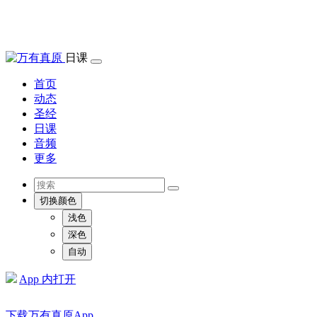
日课
首页
动态
圣经
日课
音频
更多
切换颜色
浅色
深色
自动
App 内打开
下载万有真原App