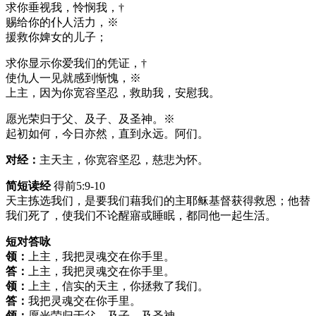
求你垂视我，怜悯我，†
赐给你的仆人活力，※
援救你婢女的儿子；
求你显示你爱我们的凭证，†
使仇人一见就感到惭愧，※
上主，因为你宽容坚忍，救助我，安慰我。
愿光荣归于父、及子、及圣神。※
起初如何，今日亦然，直到永远。阿们。
对经：
主天主，你宽容坚忍，慈悲为怀。
简短读经
得前5:9-10
天主拣选我们，是要我们藉我们的主耶稣基督获得救恩；他替
我们死了，使我们不论醒寤或睡眠，都同他一起生活。
短对答咏
领：
上主，我把灵魂交在你手里。
答：
上主，我把灵魂交在你手里。
领：
上主，信实的天主，你拯救了我们。
答：
我把灵魂交在你手里。
领：
愿光荣归于父、及子、及圣神。