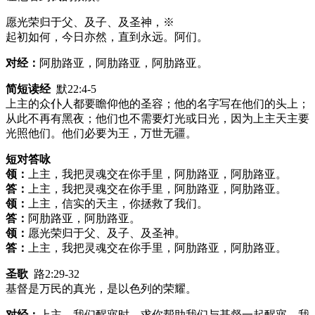
愿光荣归于父、及子、及圣神，※
起初如何，今日亦然，直到永远。阿们。
对经：
阿肋路亚，阿肋路亚，阿肋路亚。
简短读经
默22:4-5
上主的众仆人都要瞻仰他的圣容；他的名字写在他们的头上；
从此不再有黑夜；他们也不需要灯光或日光，因为上主天主要
光照他们。他们必要为王，万世无疆。
短对答咏
领：
上主，我把灵魂交在你手里，阿肋路亚，阿肋路亚。
答：
上主，我把灵魂交在你手里，阿肋路亚，阿肋路亚。
领：
上主，信实的天主，你拯救了我们。
答：
阿肋路亚，阿肋路亚。
领：
愿光荣归于父、及子、及圣神。
答：
上主，我把灵魂交在你手里，阿肋路亚，阿肋路亚。
圣歌
路2:29-32
基督是万民的真光，是以色列的荣耀。
对经：
上主，我们醒寤时，求你帮助我们与基督一起醒寤，我