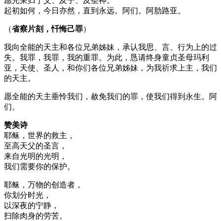
愿光荣归于父、及子、及圣神。
起初如何，今日亦然，直到永远。阿们。阿肋路亚。
（
省察片刻，忏悔己罪
）
我向全能的天主和各位兄弟姊妹，承认我思、言、行为上的过
失。我罪，我罪，我的重罪。为此，恳请终身童贞圣母玛利
亚，天使、圣人，和你们各位兄弟姊妹，为我祈求上主，我们
的天主。
愿全能的天主垂怜我们，赦免我们的罪，使我们得到永生。阿
们。
赞美诗
耶稣，世界的救主，
至高天父的圣言，
来自光明的光明，
我们需要你的保护。
耶稣，万物的创造者，
你划分时光，
以深夜的宁静，
扫除肉身的劳苦。