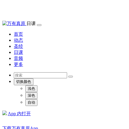
日课
首页
动态
圣经
日课
音频
更多
切换颜色
浅色
深色
自动
App 内打开
下载万有真原App