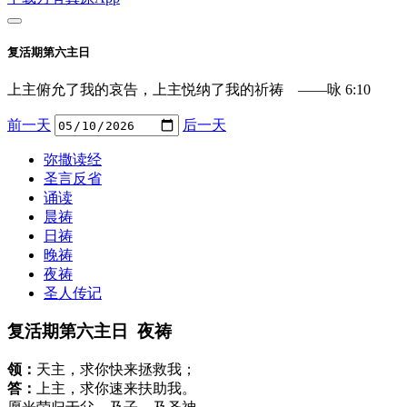
复活期第六主日
上主俯允了我的哀告，上主悦纳了我的祈祷 ——咏 6:10
前一天
后一天
弥撒读经
圣言反省
诵读
晨祷
日祷
晚祷
夜祷
圣人传记
复活期第六主日 夜祷
领：
天主，求你快来拯救我；
答：
上主，求你速来扶助我。