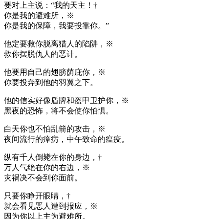
要对上主说：“我的天主！†
你是我的避难所，※
你是我的保障，我要投靠你。”
他定要救你脱离猎人的陷阱，※
救你摆脱仇人的恶计。
他要用自己的翅膀荫庇你，※
你要投奔到他的羽翼之下。
他的信实好像盾牌和盔甲卫护你，※
黑夜的恐怖，将不会使你怕惧。
白天你也不怕乱箭的攻击，※
夜间流行的瘴疠，中午致命的瘟疫。
纵有千人倒毙在你的身边，†
万人气绝在你的右边，※
灾祸决不会到你面前。
只要你睁开眼睛，†
就会看见恶人遭到报应，※
因为你以上主为避难所。