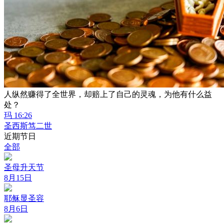
人纵然赚得了全世界，却赔上了自己的灵魂，为他有什么益
处？
玛 16:26
圣西斯笃二世
近期节日
全部
圣母升天节
8月15日
耶稣显圣容
8月6日