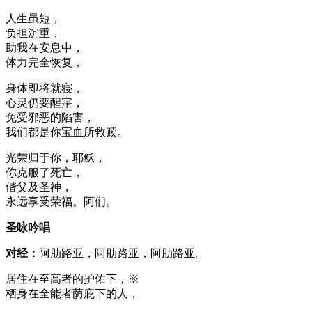
人生虽短，
负担沉重，
助我在安息中，
体力完全恢复，
身体即将就寝，
心灵仍要醒寤，
免受邪恶的陷害，
我们都是你宝血所救赎。
光荣归于你，耶稣，
你克服了死亡，
偕父及圣神，
永远享受荣福。阿们。
圣咏吟唱
对经：
阿肋路亚，阿肋路亚，阿肋路亚。
居住在至高者的护佑下，※
栖身在全能者荫庇下的人，