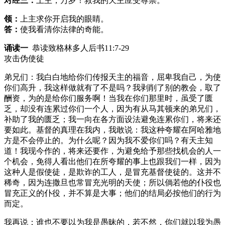
对经三：
上主，万岁！救我的天主应受尊崇。
领：
上主求你开启我的眼睛。
答：
使我看清你法律的奇能。
诵读一
恭读致格林多人后书11:7-29
攻击伪使徒
弟兄们：我白白地给你们传报天主的福音，屈卑我自己，为使
你们高升，我这样做就有了不是吗？我剥削了别的教会，取了
酬资，为的是给你们服务啊！当我在你们那里时，虽受了匮
乏，却没有连累过你们一个人，因为有从马其顿来的弟兄们，
补助了我的匮乏；我一向在各方面设法避免连累你们，将来还
要如此。基督的真理在我内，我敢说：我这种夸耀在阿哈雅地
方是不会停止的。为什么呢？因为我不爱你们吗？有天主知
道！我现今作的，将来还要作，为避免给予那些找机会的人一
个机会，免得人看出他们在所夸耀的事上也跟我们一样，因为
这种人是假使徒，是欺诈的工人，是冒充基督使徒的。这并不
稀奇，因为连撒旦也常冒充光明的天使；所以倘若他的仆役也
冒充正义的仆役，并不算是大事；他们的结局必按他们的行为
而定。
我再说：谁也不要以为我是愚昧的，若不然，你们就以我为愚