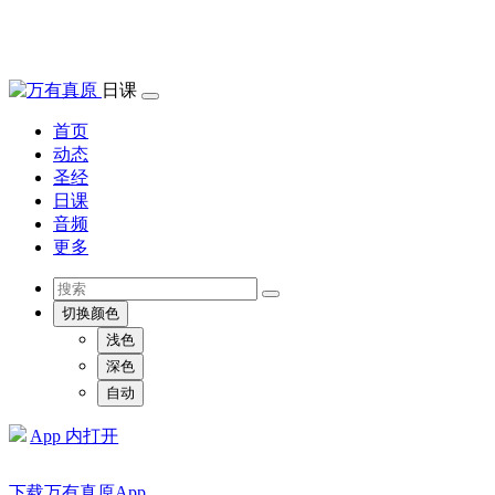
日课
首页
动态
圣经
日课
音频
更多
切换颜色
浅色
深色
自动
App 内打开
下载万有真原App