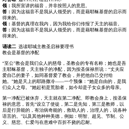
领：
我所宣讲的福音，并非按照人的意思。
答：
因为这福音不是我从人领受的，而是藉耶稣基督的启示而
得来的。
领：
基督的真理在我内，因为我给你们传报了天主的福音。
答：
因为这福音不是我从人领受的，而是藉耶稣基督的启示而
得来的。
诵读二
选读耶城主教圣启禄要理书
教会是基督的净配
“至公”教会是我们众人的慈母，圣教会的专有名称；她也是吾
主耶稣基督，天主独子的净配，因为按圣保禄所说：“丈夫应
爱自己的妻子，如同基督爱了教会，并把他自己交付给
她。”她是天上的耶路撒冷——一个预像：“她是自由的，是我
们众人之母。”她起初是荒胎者，如今却是子女众多的母亲。
第一净配已被休弃，天主就在第二净配、即教会身上，按圣保
禄的意思，首先“设立了使徒，第二是先知，第三是教师，以
后是行异能的，有治病奇能的，救助人的，治理人的，说各种
语言的。”以及其他种种美德，例如：明智、超见、节制、公
义、慈悲、仁爱与在患难中百折不挠的忍耐。