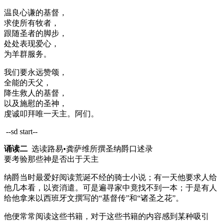
温良心谦的基督，
求使所有牧者，
跟随圣者的脚步，
处处表现爱心，
为羊群服务。
我们要永远赞颂，
全能的天父，
降生救人的基督，
以及施慰的圣神，
虔诚叩拜唯一天主。阿们。
--sd start--
诵读二
选读路易•龚萨维所撰圣纳爵口述录
要考验那些神是否出于天主
纳爵当时最爱好阅读荒诞不经的骑士小说；有一天他要求人给
他几本看，以资消遣。可是遍寻家中竟找不到一本；于是有人
给他拿来以西班牙文撰写的“基督传”和“诸圣之花”。
他便常常阅读这些书籍，对于这些书籍的内容感到某种吸引