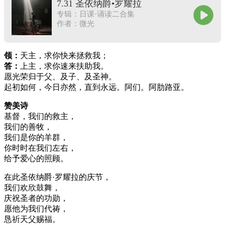
7.31 圣依纳爵•罗耀拉
专辑：日课·诵读二合集
作者：微光
领：
天主，求你快来拯救我；
答：
上主，求你速来扶助我。
愿光荣归于父、及子、及圣神。
起初如何，今日亦然，直到永远。阿们。阿肋路亚。
赞美诗
基督，我们的救主，
我们的善牧，
我们是你的羊群，
你时时在我们左右，
给予爱心的照顾。
在此圣依纳爵·罗耀拉的庆节，
我们欢欣鼓舞，
庆祝圣者的功勋，
愿他为我们代祷，
恳祈天父赐福。