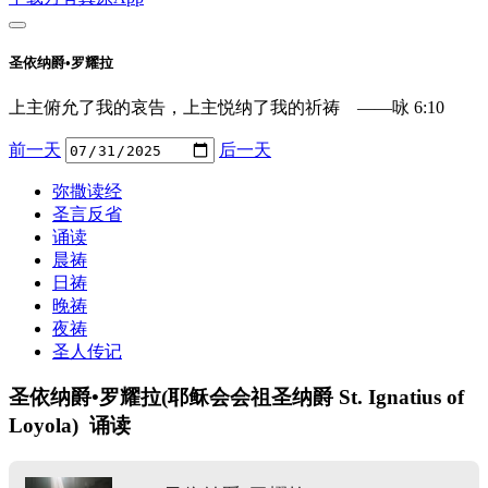
圣依纳爵•罗耀拉
上主俯允了我的哀告，上主悦纳了我的祈祷 ——咏 6:10
前一天
后一天
弥撒读经
圣言反省
诵读
晨祷
日祷
晚祷
夜祷
圣人传记
圣依纳爵•罗耀拉(耶稣会会祖圣纳爵 St. Ignatius of
Loyola) 诵读