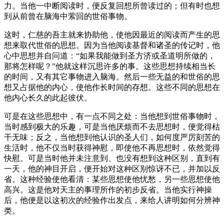
力。当他一中断阅读时，便反复回想所曾读过的；但有时也想
到从前曾在脑海中萦回的世俗事物。
这时，仁慈的吾主就来协助他，使他因最近的阅读而产生的思
想来取代世俗的思想。因为当他阅读基督和诸圣的传记时，他
心中思想并自问道：“如果我能做到圣方济或圣道明所做的，
那将怎样呢？”他就这样沉思许多的事。这些思想持续相当长
的时间，又有其它事物进入脑海。然后一些无益的和世俗的思
想又占据他的内心，使他作长时间的存想。这些不同的思想在
他内心长久的此起彼伏。
可是在这些思想中，有一点不同之处：当他想到世俗事物时，
当时感到极大的乐趣，可是当他厌烦而不去思想时，便觉得枯
干无味；反之，当他想到他认识的圣人们，如何度严厉刻苦的
生活时，他不仅当时获得神慰，即使他不再思想时，依然觉得
快慰。可是当时他并未注意到、也没有想到这种区别，直到有
一天，他的神目开启，便开始对这种区别惊讶不已，并加以反
省。这种经验使他看清：某些思想使他忧愁，另一些思想使他
高兴。这是他对天主的事理所作的初步反省。当他实行神操
后，他便是以这初次的经验作出发点，来给人讲明如何分辨神
类。