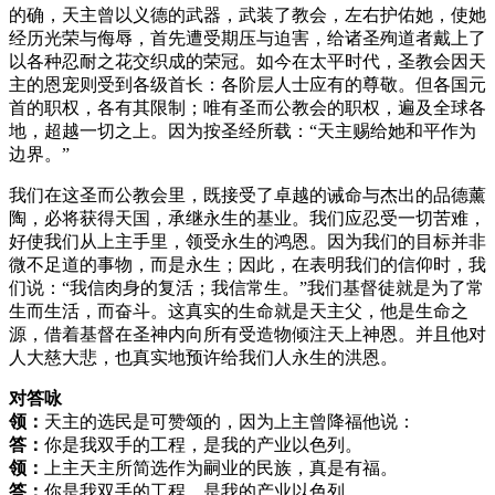
的确，天主曾以义德的武器，武装了教会，左右护佑她，使她
经历光荣与侮辱，首先遭受期压与迫害，给诸圣殉道者戴上了
以各种忍耐之花交织成的荣冠。如今在太平时代，圣教会因天
主的恩宠则受到各级首长：各阶层人士应有的尊敬。但各国元
首的职权，各有其限制；唯有圣而公教会的职权，遍及全球各
地，超越一切之上。因为按圣经所载：“天主赐给她和平作为
边界。”
我们在这圣而公教会里，既接受了卓越的诫命与杰出的品德薰
陶，必将获得天国，承继永生的基业。我们应忍受一切苦难，
好使我们从上主手里，领受永生的鸿恩。因为我们的目标并非
微不足道的事物，而是永生；因此，在表明我们的信仰时，我
们说：“我信肉身的复活；我信常生。”我们基督徒就是为了常
生而生活，而奋斗。这真实的生命就是天主父，他是生命之
源，借着基督在圣神内向所有受造物倾注天上神恩。并且他对
人大慈大悲，也真实地预许给我们人永生的洪恩。
对答咏
领：
天主的选民是可赞颂的，因为上主曾降福他说：
答：
你是我双手的工程，是我的产业以色列。
领：
上主天主所简选作为嗣业的民族，真是有福。
答：
你是我双手的工程，是我的产业以色列。