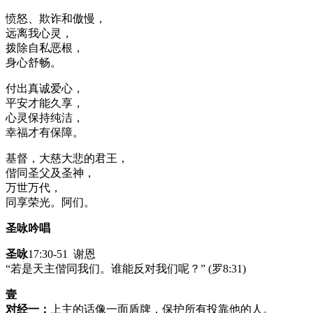
愤怒、欺诈和傲慢，
远离我心灵，
拨除自私恶根，
身心舒畅。
付出真诚爱心，
平安才能久享，
心灵保持纯洁，
幸福才有保障。
基督，大慈大悲的君王，
偕同圣父及圣神，
万世万代，
同享荣光。阿们。
圣咏吟唱
圣咏
17:30-51 谢恩
“若是天主偕同我们。谁能反对我们呢？” (罗8:31)
壹
对经一：
上主的话像一面盾牌，保护所有投靠他的人。