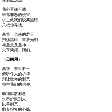
使邪魔远逃。
我心冥顽不诚，
难逃罪恶的侵害，
求主救我们脱离黑暗，
只把你寻找。
基督，仁慈的君王，
扫荡黑暗，重放光明，
与圣父及圣神，
永享荣耀。阿们。
（日间用）
基督，普世君王，
俯听仆人的祈祷，
别让世俗的邪恶，
损害我们的信仰。
助我驱散邪念，
永不妒恨别人，
以善制恶，
抛弃报复的心肠。