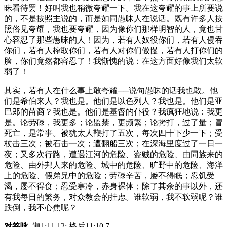
昧看待罢！好叫我也稍微夸耀一下。我在这夸耀的事上所要说
的，不是按照主说的，而是如同愚昧人在说话。既有许多人按
照俗见夸耀，我也要夸耀，因为像你们那样明智的人，竟也甘
心容忍了那些愚昧的人！因为，若有人奴役你们，若有人侵吞
你们，若有人榨取你们，若有人对你们傲慢，若有人打你们的
脸，你们竟然都容忍了！我惭愧的说：在这方面好像我们太软
弱了！
其实，若有人在什么事上敢夸耀──说句愚昧的话我也敢。他
们是希伯来人？我也是。他们是以色列人？我也是。他们是亚
巴郎的苗裔？我也是。他们是基督的仆役？我疯狂地说：我更
是。论劳碌，我更多；论监禁，更频繁；论拷打，过了量；冒
死亡，是常事。被犹太人鞭打了五次，每次四十下少一下；受
杖击三次；被石击一次；遭翻船三次；在深海里度过了一日一
夜；又多次行路，遭遇江河的危险、盗贼的危险、由同族来的
危险、由外邦人来的危险、城中的危险、旷野中的危险、海洋
上的危险、假弟兄中的危险；劳碌辛苦，屡不得眠；忍饥受
渴，屡不得食；忍受寒冷，赤身裸体；除了其余的事以外，还
有我每日的繁务，对众教会的挂虑。谁软弱，我不软弱呢？谁
跌倒，我不心焦呢？
对答咏
迦1:11,12; 格后11:10,7