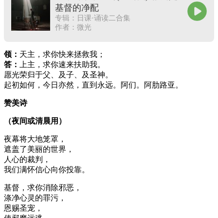
基督的净配
专辑：日课·诵读二合集
作者：微光
领：
天主，求你快来拯救我；
答：
上主，求你速来扶助我。
愿光荣归于父、及子、及圣神。
起初如何，今日亦然，直到永远。阿们。阿肋路亚。
赞美诗
（夜间或清晨用）
夜幕将大地笼罩，
遮盖了美丽的世界，
人心的裁判，
我们满怀信心向你投靠。
基督，求你消除邪恶，
涤净心灵的罪污，
恩赐圣宠，