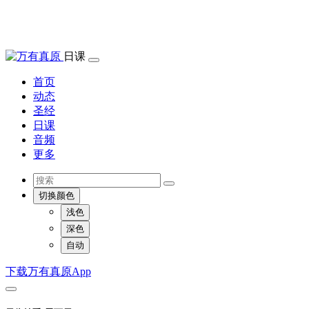
日课
首页
动态
圣经
日课
音频
更多
切换颜色
浅色
深色
自动
下载万有真原App