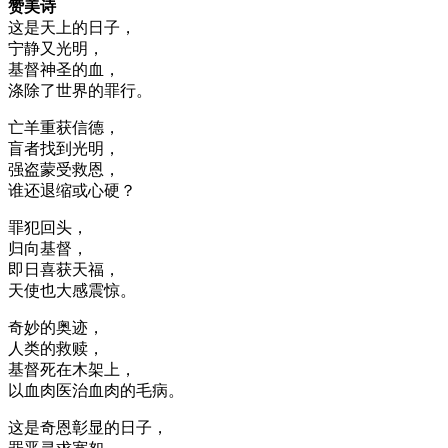
赞美诗
这是天上的日子，
宁静又光明，
基督神圣的血，
涤除了世界的罪行。
亡羊重获信德，
盲者找到光明，
强盗蒙受救恩，
谁还退缩或心硬？
罪犯回头，
归向基督，
即日喜获天福，
天使也大感震惊。
奇妙的奥迹，
人类的救赎，
基督死在木架上，
以血肉医治血肉的毛病。
这是奇恩彰显的日子，