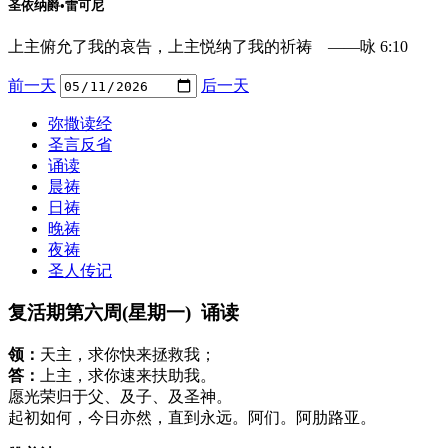
圣依纳爵•雷可尼
上主俯允了我的哀告，上主悦纳了我的祈祷 ——咏 6:10
前一天
后一天
弥撒读经
圣言反省
诵读
晨祷
日祷
晚祷
夜祷
圣人传记
复活期第六周(星期一) 诵读
领：
天主，求你快来拯救我；
答：
上主，求你速来扶助我。
愿光荣归于父、及子、及圣神。
起初如何，今日亦然，直到永远。阿们。阿肋路亚。