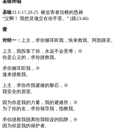
圣咏吟唱
圣咏
31:1-17,20-25 被迫害者信赖的恳祷
“父啊！ 我把灵魂交在你手里。” (路23:46)
壹
对经一：
上主，求你侧耳听我，快来救我。阿肋路亚。
上主，我投靠了你，永远不会受辱；※
你是公义的，求你拯救我。
求你侧耳听我，※
速来拯救我。
上主，求你作我避难的磐石，※
我安全的居室。
因为你是我的力量，我的避难所；※
为了你的名，求你领导我，指教我。
求你拯救我脱离给我暗设的陷阱，※
因为你是我的保护者。