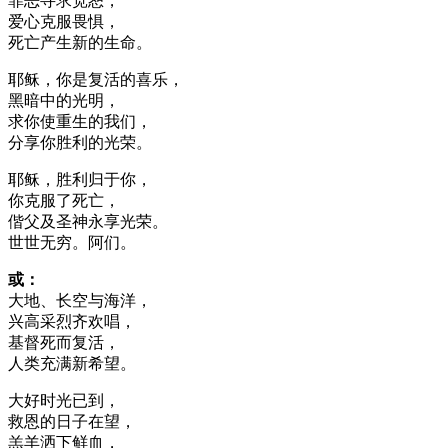
罪恶寻求宽恕，
爱心克服畏惧，
死亡产生新的生命。
耶稣，你是复活的喜乐，
黑暗中的光明，
求你使重生的我们，
分享你胜利的光荣。
耶稣，胜利归于你，
你克服了死亡，
偕父及圣神永享光荣。
世世无穷。阿们。
或：
大地、长空与海洋，
兴高采烈齐欢唱，
基督死而复活，
人类充满新希望。
大好时光已到，
救恩的日子在望，
羔羊洒下鲜血，