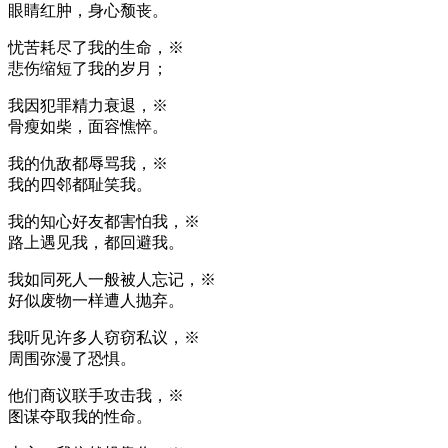
眼睛红肿，身心颓丧。
忧苦耗尽了我的生命，※
悲伤缩短了我的岁月；
我因犯罪精力衰退，※
骨瘦如柴，面容憔悴。
我的仇敌都辱骂我，※
我的四邻都耻笑我。
我的知心好友都害怕我，※
路上遇见我，都回避我。
我如同死人一般被人忘记，※
好似废物一样遭人抛弃。
我听见许多人窃窃私议，※
周围弥漫了恐惧。
他们商议联手攻击我，※
图谋夺取我的性命。