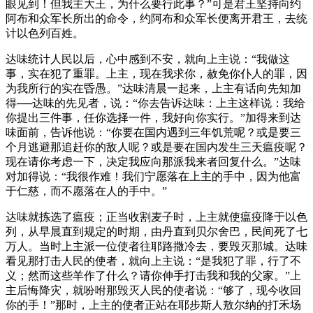
眼见到！但我主大王，为什么要行此事？”可是君王坚持向约
阿布和众军长所出的命令，约阿布和众军长便离开君王，去统
计以色列百姓。
达味统计人民以后，心中感到不安，就向上主说：“我做这
事，实在犯了重罪。上主，现在我求你，赦免你仆人的罪，因
为我所行的实在昏愚。”达味清晨一起来，上主有话向先知加
得──达味的先见者，说：“你去告诉达味：上主这样说：我给
你提出三件事，任你选择一件，我好向你实行。”加得来到达
味面前，告诉他说：“你要在国内遇到三年饥荒呢？或是要三
个月逃避那追赶你的敌人呢？或是要在国内发生三天瘟疫呢？
现在请你考虑一下，决定我应向那派我来者回复什么。”达味
对加得说：“我很作难！我们宁愿落在上主的手中，因为他富
于仁慈，而不愿落在人的手中。”
达味就拣选了瘟疫；正当收割麦子时，上主就使瘟疫降于以色
列，从早晨直到规定的时期，由丹直到贝尔舍巴，民间死了七
万人。当时上主派一位使者往耶路撒冷去，要毁灭那城。达味
看见那打击人民的使者，就向上主说：“是我犯了罪，行了不
义；然而这些羊作了什么？请你伸手打击我和我的父家。”上
主后悔降灾，就吩咐那毁灭人民的使者说：“够了，现今收回
你的手！”那时，上主的使者正站在耶步斯人敖尔纳的打禾场