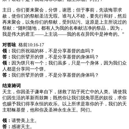
主日，你们要来聚会，分饼，谢恩；但于事前，先该悔罪求
赦，使你们的祭献圣洁无瑕。谁与人不睦，要先行和好，然后
再来聚会，以免你们的祭献，受到玷污。这原是上主所说过的
祭献：“随时随地，都有人为我的名奉献洁净的祭品，因为，
我是伟大的君王——上主说——我的名在异民中是神奇的。”
对答咏
格前10:16-17
领：
我们所祝福的杯，不是分享基督的血吗？
答：
我们所擘开的饼，不是分享基督的身体吗？
领：
因为饼只有一个；我们虽多，只是一个身体，因为我们众
人都是分享同一个饼。
答：
我们所擘开的饼，不是分享基督的身体吗？
结束祷词
天主，你因圣子谦卑自下，拯救了陷于死亡中的人类。请使我
们因生活的革新而鼓舞；既然你让我们脱免罪恶的奴役，求你
也赐予我们得享永恒的欢乐。以上所求是靠你的子，我们的天
主耶稣基督，他和你及圣神永生永王。阿们。
领：
请赞美上主。
答：
感谢天主。