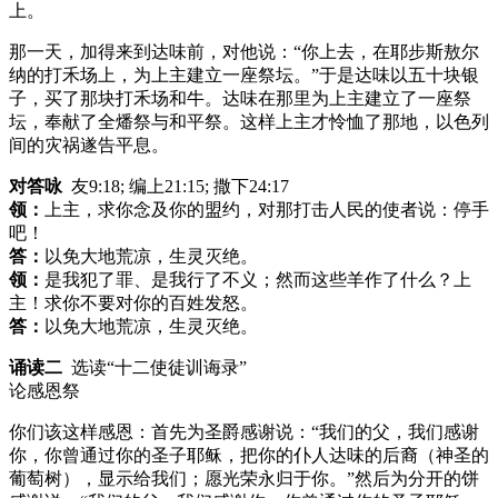
上。
那一天，加得来到达味前，对他说：“你上去，在耶步斯敖尔
纳的打禾场上，为上主建立一座祭坛。”于是达味以五十块银
子，买了那块打禾场和牛。达味在那里为上主建立了一座祭
坛，奉献了全燔祭与和平祭。这样上主才怜恤了那地，以色列
间的灾祸遂告平息。
对答咏
友9:18; 编上21:15; 撒下24:17
领：
上主，求你念及你的盟约，对那打击人民的使者说：停手
吧！
答：
以免大地荒凉，生灵灭绝。
领：
是我犯了罪、是我行了不义；然而这些羊作了什么？上
主！求你不要对你的百姓发怒。
答：
以免大地荒凉，生灵灭绝。
诵读二
选读“十二使徒训诲录”
论感恩祭
你们该这样感恩：首先为圣爵感谢说：“我们的父，我们感谢
你，你曾通过你的圣子耶稣，把你的仆人达味的后裔（神圣的
葡萄树），显示给我们；愿光荣永归于你。”然后为分开的饼