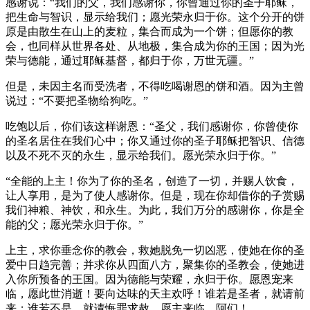
感谢说：“我们的父，我们感谢你，你曾通过你的圣子耶稣，
把生命与智识，显示给我们；愿光荣永归于你。这个分开的饼
原是由散生在山上的麦粒，集合而成为一个饼；但愿你的教
会，也同样从世界各处、从地极，集合成为你的王国；因为光
荣与德能，通过耶稣基督，都归于你，万世无疆。”
但是，未因主名而受洗者，不得吃喝谢恩的饼和酒。因为主曾
说过：“不要把圣物给狗吃。”
吃饱以后，你们该这样谢恩：“圣父，我们感谢你，你曾使你
的圣名居住在我们心中；你又通过你的圣子耶稣把智识、信德
以及不死不灭的永生，显示给我们。愿光荣永归于你。”
“全能的上主！你为了你的圣名，创造了一切，并赐人饮食，
让人享用，是为了使人感谢你。但是，现在你却借你的子赏赐
我们神粮、神饮，和永生。为此，我们万分的感谢你，你是全
能的父；愿光荣永归于你。”
上主，求你垂念你的教会，救她脱免一切凶恶，使她在你的圣
爱中日趋完善；并求你从四面八方，聚集你的圣教会，使她进
入你所预备的王国。因为德能与荣耀，永归于你。愿恩宠来
临，愿此世消逝！要向达味的天主欢呼！谁若是圣者，就请前
来；谁若不是，就请悔罪求赦。愿主来临。阿们！