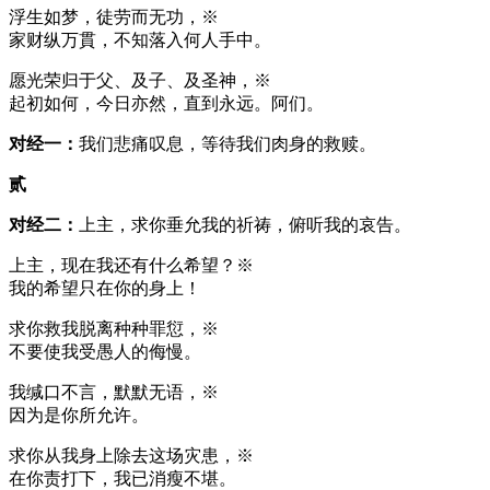
浮生如梦，徒劳而无功，※
家财纵万貫，不知落入何人手中。
愿光荣归于父、及子、及圣神，※
起初如何，今日亦然，直到永远。阿们。
对经一：
我们悲痛叹息，等待我们肉身的救赎。
贰
对经二：
上主，求你垂允我的祈祷，俯听我的哀告。
上主，现在我还有什么希望？※
我的希望只在你的身上！
求你救我脱离种种罪愆，※
不要使我受愚人的侮慢。
我缄口不言，默默无语，※
因为是你所允许。
求你从我身上除去这场灾患，※
在你责打下，我已消瘦不堪。