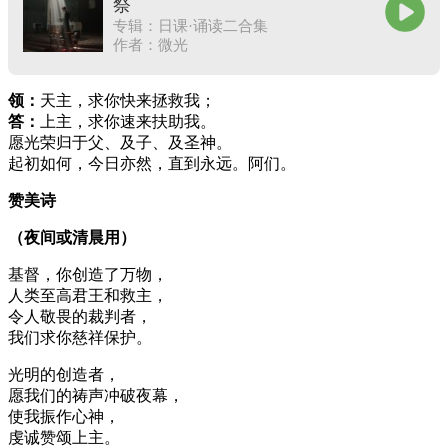
祭
专辑：日课·诵读二合集
作者：微光
领：
天主，求你快来拯救我；
答：
上主，求你速来扶助我。
愿光荣归于父、及子、及圣神。
起初如何，今日亦然，直到永远。阿们。
赞美诗
（夜间或清晨用）
基督，你创造了万物，
人类至高君王和救主，
令人敬畏的裁判者，
我们求你慈祥保护。
光明的创造者，
愿我们的祷声冲破夜幕，
使我振作心神，
虔诚赞颂上主。