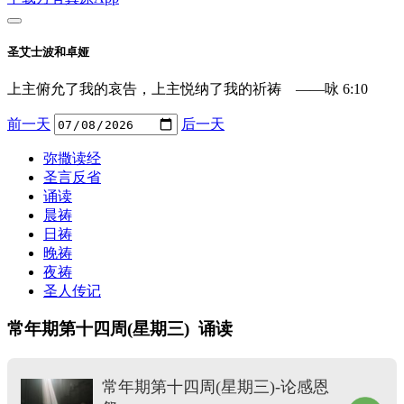
圣艾士波和卓娅
上主俯允了我的哀告，上主悦纳了我的祈祷 ——咏 6:10
前一天
后一天
弥撒读经
圣言反省
诵读
晨祷
日祷
晚祷
夜祷
圣人传记
常年期第十四周(星期三) 诵读
常年期第十四周(星期三)-论感恩