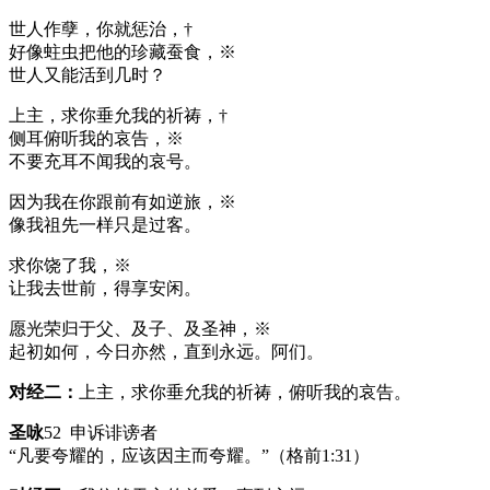
世人作孽，你就惩治，†
好像蛀虫把他的珍藏蚕食，※
世人又能活到几时？
上主，求你垂允我的祈祷，†
侧耳俯听我的哀告，※
不要充耳不闻我的哀号。
因为我在你跟前有如逆旅，※
像我祖先一样只是过客。
求你饶了我，※
让我去世前，得享安闲。
愿光荣归于父、及子、及圣神，※
起初如何，今日亦然，直到永远。阿们。
对经二：
上主，求你垂允我的祈祷，俯听我的哀告。
圣咏
52 申诉诽谤者
“凡要夸耀的，应该因主而夸耀。”（格前1:31）