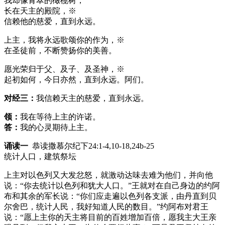
我却像青翠的橄榄树，
长在天主的殿院，※
信赖他的慈爱，直到永远。
上主，我将永远歌颂你的作为，※
在圣徒前，不断赞扬你的美善。
愿光荣归于父、及子、及圣神，※
起初如何，今日亦然，直到永远。阿们。
对经三：
我信赖天主的慈爱，直到永远。
领：
我在等待上主的许诺。
答：
我的心灵期待上主。
诵读一
恭读撒慕尔纪下24:1-4,10-18,24b-25
统计人口，建筑祭坛
上主对以色列又大发忿怒，就激动达味去难为他们，并向他
说：“你去统计以色列和犹大人口。”王就对在自己身边的约阿
布和其余的军长说：“你们应走遍以色列各支派，由丹直到贝
尔舍巴，统计人民，我好知道人民的数目。”约阿布对君王
说：“愿上主你的天主将目前的百姓增加百倍，愿我主大王亲