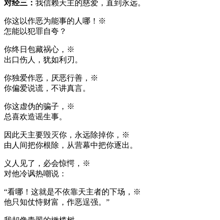
对经三：
我信赖天主的慈爱，直到永远。
你这以作恶为能事的人哪！※
怎能以犯罪自夸？
你终日包藏祸心，※
出口伤人，犹如利刃。
你独爱作恶，厌恶行善，※
你偏爱说谎，不讲真言。
你这虚伪的骗子，※
总喜欢造谣生事。
因此天主要毁灭你，永远除掉你，※
由人间把你根除，从营幕中把你逐出。
义人见了，必会惊愕，※
对他冷讽热嘲说：
“看哪！这就是不依靠天主者的下场，※
他只知仗恃财富，作恶逞强。”