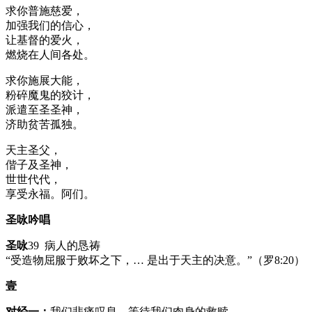
求你普施慈爱，
加强我们的信心，
让基督的爱火，
燃烧在人间各处。
求你施展大能，
粉碎魔鬼的狡计，
派遣至圣圣神，
济助贫苦孤独。
天主圣父，
偕子及圣神，
世世代代，
享受永福。阿们。
圣咏吟唱
圣咏
39 病人的恳祷
“受造物屈服于败坏之下，… 是出于天主的决意。”（罗8:20）
壹
对经一：
我们悲痛叹息，等待我们肉身的救赎。