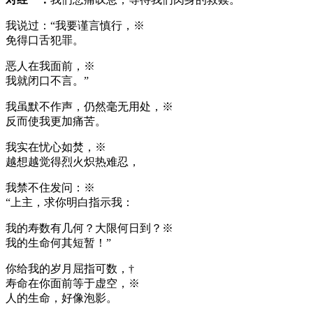
我说过：“我要谨言慎行，※
免得口舌犯罪。
恶人在我面前，※
我就闭口不言。”
我虽默不作声，仍然毫无用处，※
反而使我更加痛苦。
我实在忧心如焚，※
越想越觉得烈火炽热难忍，
我禁不住发问：※
“上主，求你明白指示我：
我的寿数有几何？大限何日到？※
我的生命何其短暂！”
你给我的岁月屈指可数，†
寿命在你面前等于虚空，※
人的生命，好像泡影。