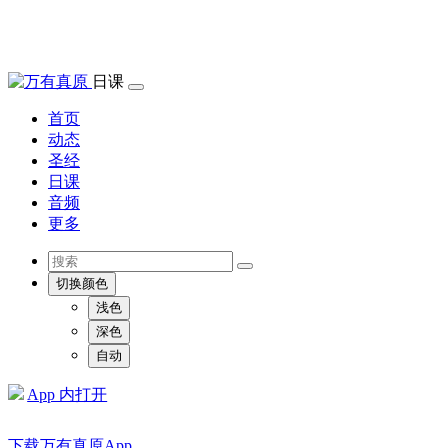
日课
首页
动态
圣经
日课
音频
更多
切换颜色
浅色
深色
自动
App 内打开
下载万有真原App