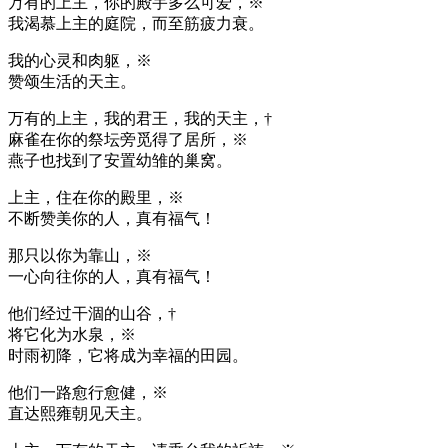
万有的上主，你的殿宇多么可爱，※
我渴慕上主的庭院，而至筋疲力衰。
我的心灵和肉躯，※
赞颂生活的天主。
万有的上主，我的君王，我的天主，†
麻雀在你的祭坛旁觅得了居所，※
燕子也找到了安置幼雏的巢窝。
上主，住在你的殿里，※
不断赞美你的人，真有福气！
那只以你为靠山，※
一心向往你的人，真有福气！
他们经过干涸的山谷，†
将它化为水泉，※
时雨初降，它将成为幸福的田园。
他们一路愈行愈健，※
直达熙雍朝见天主。