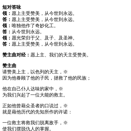
短对答咏
领：
愿上主受赞美，从今世到永远。
答：
愿上主受赞美，从今世到永远。
领：
唯独他作了奇妙化工。
答：
从今世到永远。
领：
愿光荣归于父、及子、及圣神。
答：
愿上主受赞美，从今世到永远。
赞主曲对经：
愿上主、我们的天主受赞美。
赞主曲
请赞美上主，以色列的天主，※
因为他眷顾了他的子民，拯救了他的民族；
他在自己仆人达味的家中，※
为我们兴起了一位大能的救主。
正如他曾藉众圣者的口说过，※
就是藉他历代的先知所作的许诺：
一位救主将救我们脱离敌手，※
使我们摆脱仇人的掌握。