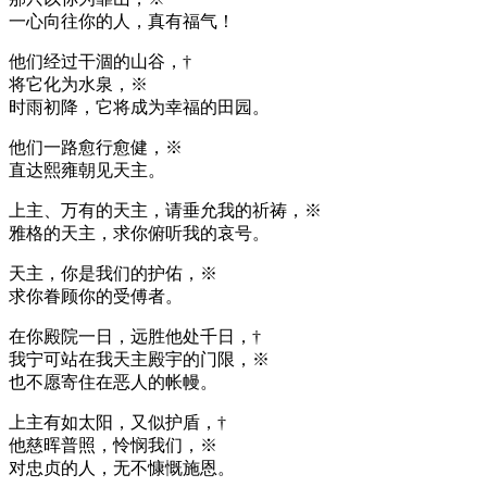
一心向往你的人，真有福气！
他们经过干涸的山谷，†
将它化为水泉，※
时雨初降，它将成为幸福的田园。
他们一路愈行愈健，※
直达熙雍朝见天主。
上主、万有的天主，请垂允我的祈祷，※
雅格的天主，求你俯听我的哀号。
天主，你是我们的护佑，※
求你眷顾你的受傅者。
在你殿院一日，远胜他处千日，†
我宁可站在我天主殿宇的门限，※
也不愿寄住在恶人的帐幔。
上主有如太阳，又似护盾，†
他慈晖普照，怜悯我们，※
对忠贞的人，无不慷慨施恩。