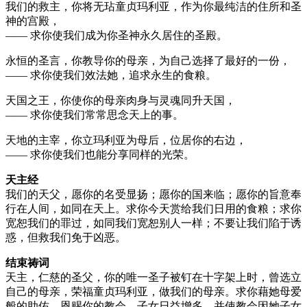
我们的救主，你将无玷童贞玛利亚，作为你最纯洁的住所和圣
神的宫殿，
—— 求你使我们成为你圣神永久居住的圣殿。
永恒的圣言，你教导你的母亲，为自己选择了最好的一份，
—— 求你使我们效法她，追求永生的食粮。
天国之王，你使你的母亲肉身与灵魂同升天国，
—— 求你使我们常常思念天上的事。
天地的主宰，你立玛利亚为母后，位居你的右边，
—— 求你使我们也能分享同样的光荣。
天主经
我们的天父，愿你的名受显扬；愿你的国来临；愿你的旨意奉
行在人间，如同在天上。求你今天赏给我们日用的食粮；求你
宽恕我们的罪过，如同我们宽恕别人一样；不要让我们陷于诱
惑，但救我们免于凶恶。
结束祷词
天主，仁慈的圣父，你的唯一圣子被钉在十字架上时，曾选立
自己的母亲，荣福童贞玛利亚，做我们的母亲。求你藉她母爱
般的助佑，恩赐你的教会，子女日益增多，并使教会因她子女