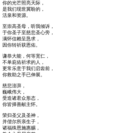
你的光芒照亮天际，
是我们现世冀盼的，
活泉和资源。
至崇高圣母，听我倾诉，
于你圣子至慈悲圣心旁，
满怀信赖呈恳求，
因你转祈获恩佑。
谦恭大能，何等宽仁，
不单庇佑祈求的人，
更常乐意于我们启齿前，
你救助之手已伸展。
慈悲澎湃，
巍峨伟大，
受造诸君众形态，
你皆择善献主怀。
荣归圣父及圣神，
并偕尔所亲生子，
诸福殊恩施惠赐，