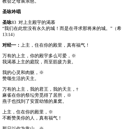
教会之母展亲慈。
圣咏吟唱
圣咏
83 对上主殿宇的渴慕
“我们在此世没有永久的城！而是在寻求那将来的城。”（希
13:14）
对经一：
上主，住在你的殿里，真有福气！
万有的上主，你的殿宇多么可爱，※
我渴慕上主的庭院，而至筋疲力衰。
我的心灵和肉躯，※
赞颂生活的天主。
万有的上主，我的君王，我的天主，†
麻雀在你的祭坛旁觅得了居所，※
燕子也找到了安置幼雏的巢窝。
上主，住在你的殿里，※
不断赞美你的人，真有福气！
那只以你为靠山，※