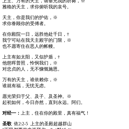
上主、万有的天主，请垂允我的祈祷，※
雅格的天主，求你俯听我的哀号。
天主，你是我们的护佑，※
求你眷顾你的受傅者。
在你殿院一日，远胜他处千日，†
我宁可站在我天主殿宇的门限，※
也不愿寄住在恶人的帐幔。
上主有如太阳，又似护盾，†
他慈晖普照，怜悯我们，※
对忠贞的人，无不慷慨施恩。
万有的天主，谁依赖你，※
谁就有福，无忧无虑。
愿光荣归于父、及子、及圣神。※
起初如何，今日亦然，直到永远。阿们。
对经一：
上主，住在你的殿里，真有福气！
圣歌
依2:2-5 上主的圣殿超越群山