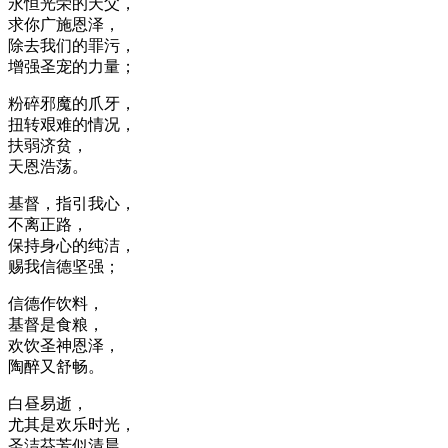
永恒光荣的天父，
求你广施恩泽，
除去我们的罪污，
增强圣宠的力量；
粉碎邪魔的爪牙，
扭转艰难的情况，
扶弱济贫，
天恩浩荡。
基督，指引我心，
不离正路，
保持身心的纯洁，
赐我信德坚强；
信德作饮料，
基督是食粮，
欢饮圣神恩泽，
陶醉又舒畅。
白昼易逝，
尤其是欢乐时光，
圣洁芬芳似清晨，