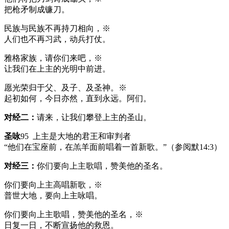
把枪矛制成镰刀。
民族与民族不再持刀相向，※
人们也不再习武，动兵打仗。
雅格家族，请你们来吧，※
让我们在上主的光明中前进。
愿光荣归于父、及子、及圣神。※
起初如何，今日亦然，直到永远。阿们。
对经二：
请来，让我们攀登上主的圣山。
圣咏
95 上主是大地的君王和审判者
“他们在宝座前，在羔羊面前唱着一首新歌。”（参阅默14:3）
对经三：
你们要向上主歌唱，赞美他的圣名。
你们要向上主高唱新歌，※
普世大地，要向上主咏唱。
你们要向上主歌唱，赞美他的圣名，※
日复一日，不断宣扬他的救恩。