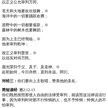
以正义公允审判万邦。
苍天和大地要欢欣鼓舞，※
海洋中的一切要踊跃欢腾；
原野中的一切都要雀跃，※
森林中的树木也要舞蹈；
因为上主已经驾临，※
他来审判乾坤；
按正义审判普世，※
以信实对待万民。
愿光荣归于父、及子、及圣神。※
起初如何，今日亦然，直到永远。阿们。
对经三：
你们要向上主歌唱，赞美他的圣名。
简短读经
雅2:12-13
你们既然按照那使人自由的法律受审判，就该照这法律说话行
事，因为审判时对那不行怜悯的人，也不予怜悯；怜悯人的不
怕审判。