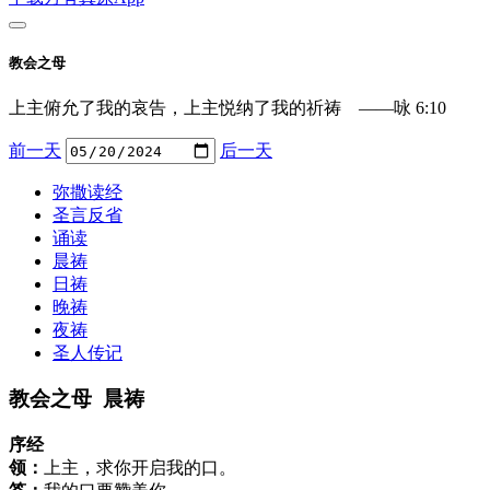
教会之母
上主俯允了我的哀告，上主悦纳了我的祈祷 ——咏 6:10
前一天
后一天
弥撒读经
圣言反省
诵读
晨祷
日祷
晚祷
夜祷
圣人传记
教会之母 晨祷
序经
领：
上主，求你开启我的口。