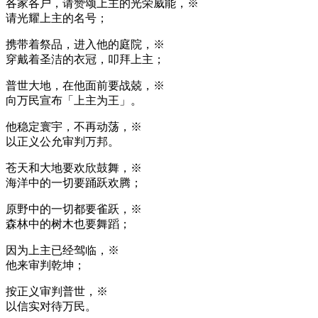
各家各户，请赞颂上主的光荣威能，※
请光耀上主的名号；
携带着祭品，进入他的庭院，※
穿戴着圣洁的衣冠，叩拜上主；
普世大地，在他面前要战兢，※
向万民宣布「上主为王」。
他稳定寰宇，不再动荡，※
以正义公允审判万邦。
苍天和大地要欢欣鼓舞，※
海洋中的一切要踊跃欢腾；
原野中的一切都要雀跃，※
森林中的树木也要舞蹈；
因为上主已经驾临，※
他来审判乾坤；
按正义审判普世，※
以信实对待万民。