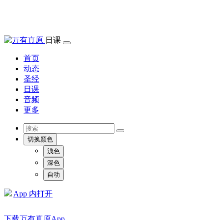
日课
首页
动态
圣经
日课
音频
更多
切换颜色
浅色
深色
自动
App 内打开
下载万有真原App