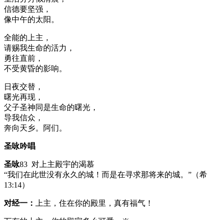
信德要坚强，
像中午的太阳。
全能的上主，
请赐我生命的活力，
勇往直前，
不受黄昏的影响。
日夜交替，
曙光再现，
父子圣神同是生命的曙光，
导我信众，
奔向天乡。阿们。
圣咏吟唱
圣咏
83 对上主殿宇的渴慕
“我们在此世没有永久的城！而是在寻求那将来的城。”（希
13:14）
对经一：
上主，住在你的殿里，真有福气！