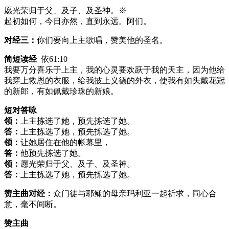
愿光荣归于父、及子、及圣神。※
起初如何，今日亦然，直到永远。阿们。
对经三：
你们要向上主歌唱，赞美他的圣名。
简短读经
依61:10
我要万分喜乐于上主，我的心灵要欢跃于我的天主，因为他给
我穿上救恩的衣服，给我披上义德的外衣，使我有如头戴花冠
的新郎，有如佩戴珍珠的新娘。
短对答咏
领：
上主拣选了她，预先拣选了她。
答：
上主拣选了她，预先拣选了她。
领：
让她居住在他的帐幕里，
答：
他预先拣选了她。
领：
愿光荣归于父、及子、及圣神。
答：
上主拣选了她，预先拣选了她。
赞主曲对经：
众门徒与耶稣的母亲玛利亚一起祈求，同心合
意，毫不间断。
赞主曲