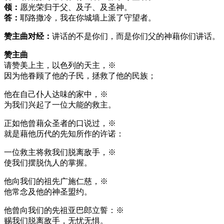
领：
愿光荣归于父、及子、及圣神。
答：
耶路撒冷，我在你城墙上派了守望者。
赞主曲对经：
讲话的不是你们，而是你们父的神藉你们讲话。
赞主曲
请赞美上主，以色列的天主，※
因为他眷顾了他的子民，拯救了他的民族；
他在自己仆人达味的家中，※
为我们兴起了一位大能的救主。
正如他曾藉众圣者的口说过，※
就是藉他历代的先知所作的许诺：
一位救主将救我们脱离敌手，※
使我们摆脱仇人的掌握。
他向我们的祖先广施仁慈，※
他常念及他的神圣盟约。
他曾向我们的先祖亚巴郎立誓：※
赐我们脱离敌手，无忧无惧。