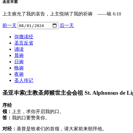
圣亚丰索
上主俯允了我的哀告，上主悦纳了我的祈祷 ——咏 6:10
前一天
后一天
弥撒读经
圣言反省
诵读
晨祷
日祷
晚祷
夜祷
圣人传记
圣亚丰索(主教圣师赎世主会会祖 St. Alphonsus de Lig
序经
领：
上主，求你开启我的口。
答：
我的口要赞美你。
对经：
基督是牧者们的首领，请大家前来朝拜他。