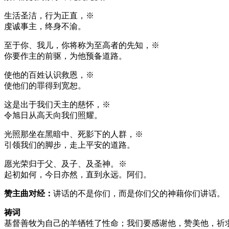
生活圣洁，行为正直，※
虔诚事主，终身不渝。
至于你、我儿，你将称为至高者的先知，※
你要作主的前驱，为他预备道路。
使他的百姓认识救恩，※
使他们的罪得到宽恕。
这是出于我们天主的慈怀，※
令旭日从高天向我们照耀。
光照那坐在黑暗中、死影下的人群，※
引领我们的脚步，走上平安的道路。
愿光荣归于父、及子、及圣神。※
起初如何，今日亦然，直到永远。阿们。
赞主曲对经：
讲话的不是你们，而是你们父的神藉你们讲话。
祷词
基督善牧为自己的羊牺牲了性命；我们要感谢他，赞美他，祈