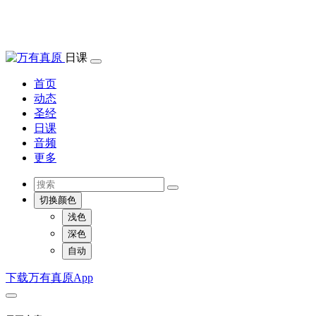
日课
首页
动态
圣经
日课
音频
更多
切换颜色
浅色
深色
自动
下载万有真原App