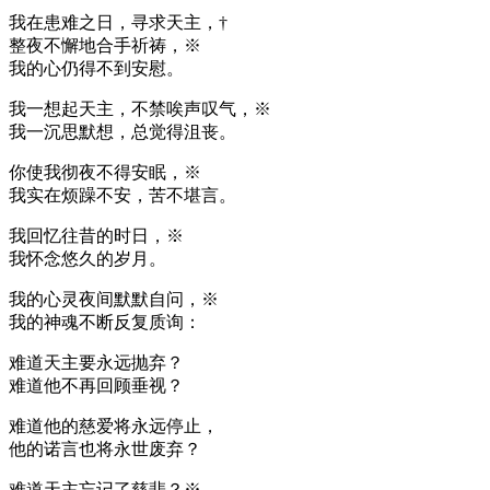
我在患难之日，寻求天主，†
整夜不懈地合手祈祷，※
我的心仍得不到安慰。
我一想起天主，不禁唉声叹气，※
我一沉思默想，总觉得沮丧。
你使我彻夜不得安眠，※
我实在烦躁不安，苦不堪言。
我回忆往昔的时日，※
我怀念悠久的岁月。
我的心灵夜间默默自问，※
我的神魂不断反复质询：
难道天主要永远抛弃？
难道他不再回顾垂视？
难道他的慈爱将永远停止，
他的诺言也将永世废弃？
难道天主忘记了慈悲？※