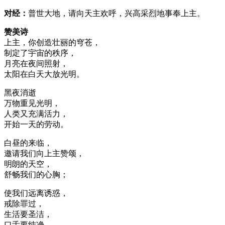
对经：
普世大地，请向天主欢呼，兴高采烈地事奉上主。
赞美诗
上主，你创造壮丽的穹苍，
制定了宇宙的秩序，
月亮在夜间照射，
太阳在白天大放光明。
黑夜消逝
万物重见光明，
人类又充满活力，
开始一天的劳动。
白昼的来临，
邀请我们向上主赞颂，
明朗的天空，
舒畅我们的心胸；
使我们远离诱惑，
戒除罪过，
生活要圣洁，
口舌要纯净。