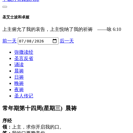
圣艾士波和卓娅
上主俯允了我的哀告，上主悦纳了我的祈祷 ——咏 6:10
前一天
后一天
弥撒读经
圣言反省
诵读
晨祷
日祷
晚祷
夜祷
圣人传记
常年期第十四周(星期三) 晨祷
序经
领：
上主，求你开启我的口。