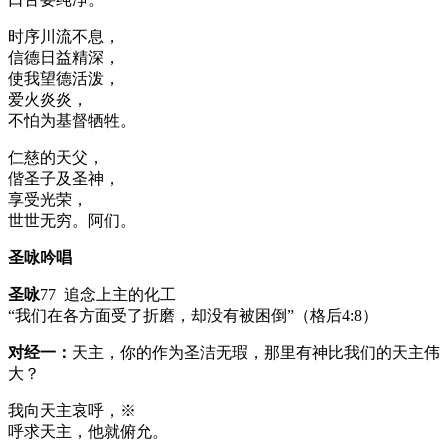
时序川流不息，
信德日益精深，
使我望德活泼，
爱火炎炎，
不怕为基督牺牲。
仁慈的天父，
偕圣子及圣神，
享受光荣，
世世无穷。阿们。
圣咏吟唱
圣咏
77 追念上主的化工
“我们在各方面受了折磨，却没有被困倒”（格后4:8）
对经一：
天主，你的作为圣洁无瑕，那里有神比我们的天主伟
大？
我向天主哀呼，※
呼求天主，他就俯允。