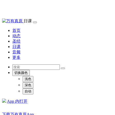
日课
首页
动态
圣经
日课
音频
更多
切换颜色
浅色
深色
自动
App 内打开
下载万有真原App