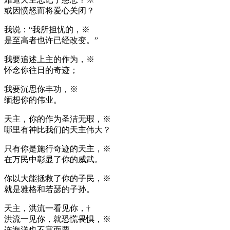
或因愤怒而将爱心关闭？
我说：“我所担忧的，※
是至高者也许已经改变。”
我要追述上主的作为，※
怀念你往日的奇迹；
我要沉思你丰功，※
缅想你的伟业。
天主，你的作为圣洁无瑕，※
哪里有神比我们的天主伟大？
只有你是施行奇迹的天主，※
在万民中彰显了你的威武。
你以大能拯救了你的子民，※
就是雅格和若瑟的子孙。
天主，洪流一看见你，†
洪流一见你，就恐慌畏惧，※
连海洋也不寒而栗。