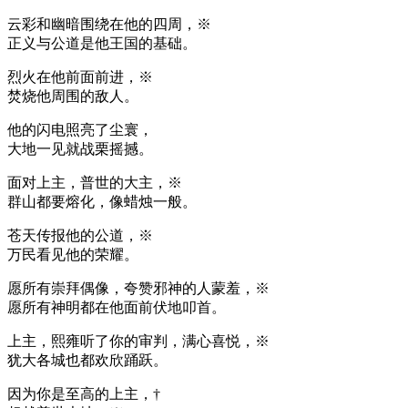
云彩和幽暗围绕在他的四周，※
正义与公道是他王国的基础。
烈火在他前面前进，※
焚烧他周围的敌人。
他的闪电照亮了尘寰，
大地一见就战栗摇撼。
面对上主，普世的大主，※
群山都要熔化，像蜡烛一般。
苍天传报他的公道，※
万民看见他的荣耀。
愿所有崇拜偶像，夸赞邪神的人蒙羞，※
愿所有神明都在他面前伏地叩首。
上主，熙雍听了你的审判，满心喜悦，※
犹大各城也都欢欣踊跃。
因为你是至高的上主，†