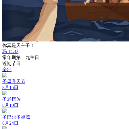
你真是天主子！
玛 14:33
常年期第十九主日
近期节日
全部
圣母升天节
8月15日
圣老楞佐
8月10日
圣巴尔多禄茂
8月24日