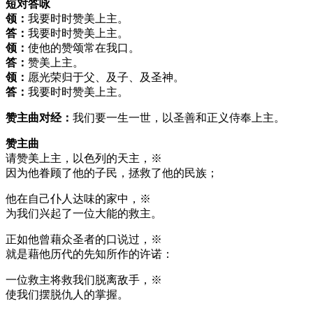
短对答咏
领：
我要时时赞美上主。
答：
我要时时赞美上主。
领：
使他的赞颂常在我口。
答：
赞美上主。
领：
愿光荣归于父、及子、及圣神。
答：
我要时时赞美上主。
赞主曲对经：
我们要一生一世，以圣善和正义侍奉上主。
赞主曲
请赞美上主，以色列的天主，※
因为他眷顾了他的子民，拯救了他的民族；
他在自己仆人达味的家中，※
为我们兴起了一位大能的救主。
正如他曾藉众圣者的口说过，※
就是藉他历代的先知所作的许诺：
一位救主将救我们脱离敌手，※
使我们摆脱仇人的掌握。