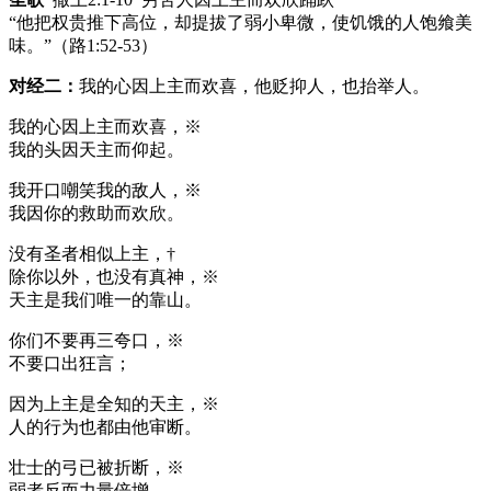
“他把权贵推下高位，却提拔了弱小卑微，使饥饿的人饱飨美
味。”（路1:52-53）
对经二：
我的心因上主而欢喜，他贬抑人，也抬举人。
我的心因上主而欢喜，※
我的头因天主而仰起。
我开口嘲笑我的敌人，※
我因你的救助而欢欣。
没有圣者相似上主，†
除你以外，也没有真神，※
天主是我们唯一的靠山。
你们不要再三夸口，※
不要口出狂言；
因为上主是全知的天主，※
人的行为也都由他审断。
壮士的弓已被折断，※
弱者反而力量倍增。