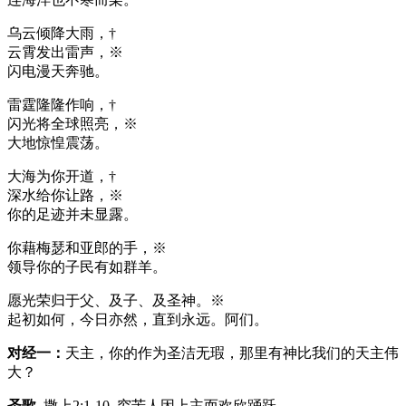
乌云倾降大雨，†
云霄发出雷声，※
闪电漫天奔驰。
雷霆隆隆作响，†
闪光将全球照亮，※
大地惊惶震荡。
大海为你开道，†
深水给你让路，※
你的足迹并未显露。
你藉梅瑟和亚郎的手，※
领导你的子民有如群羊。
愿光荣归于父、及子、及圣神。※
起初如何，今日亦然，直到永远。阿们。
对经一：
天主，你的作为圣洁无瑕，那里有神比我们的天主伟
大？
圣歌
撒上2:1-10 穷苦人因上主而欢欣踊跃