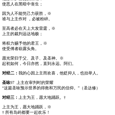
使恶人在黑暗中丧生；
因为人不能凭己力获胜，※
谁与上主作对 ，必被粉碎。
至高者必在天上大发雷霆，※
上主的裁判远达地极；
将权力赐予他的君王，※
使受傅者崭露头角。
愿光荣归于父、及子、及圣神。※
起初如何，今日亦然，直到永远。阿们。
对经二：
我的心因上主而欢喜，他贬抑人，也抬举人。
圣咏
97 上主在审判时的荣耀
“这篇圣咏预示世界的得救和万民的信仰。”（圣达修）
对经三：
上主为王，愿大地踊跃。†
上主为王，愿大地踊跃，※
† 所有岛屿都要一起欢乐！