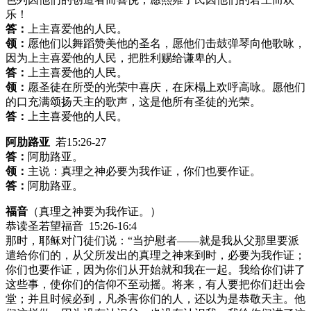
乐！
答：
上主喜爱他的人民。
领：
愿他们以舞蹈赞美他的圣名，愿他们击鼓弹琴向他歌咏，
因为上主喜爱他的人民，把胜利赐给谦卑的人。
答：
上主喜爱他的人民。
领：
愿圣徒在所受的光荣中喜庆，在床榻上欢呼高咏。愿他们
的口充满颂扬天主的歌声，这是他所有圣徒的光荣。
答：
上主喜爱他的人民。
阿肋路亚
若15:26-27
答：
阿肋路亚。
领：
主说：真理之神必要为我作证，你们也要作证。
答：
阿肋路亚。
福音
（真理之神要为我作证。）
恭读圣若望福音 15:26-16:4
那时，耶稣对门徒们说：“当护慰者——就是我从父那里要派
遣给你们的，从父所发出的真理之神来到时，必要为我作证；
你们也要作证，因为你们从开始就和我在一起。我给你们讲了
这些事，使你们的信仰不至动摇。将来，有人要把你们赶出会
堂；并且时候必到，凡杀害你们的人，还以为是恭敬天主。他