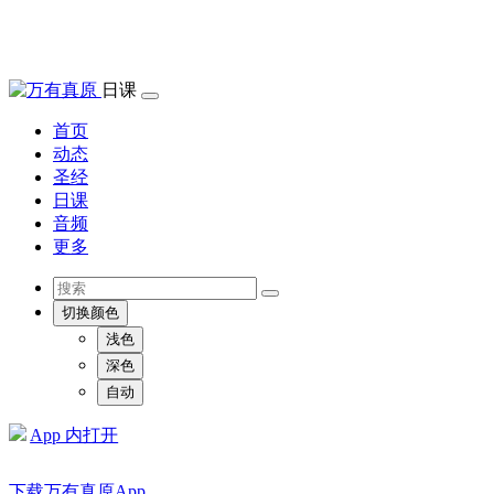
日课
首页
动态
圣经
日课
音频
更多
切换颜色
浅色
深色
自动
App 内打开
下载万有真原App