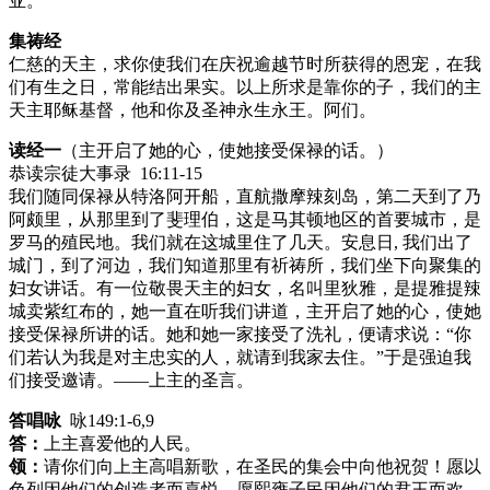
亚。
集祷经
仁慈的天主，求你使我们在庆祝逾越节时所获得的恩宠，在我
们有生之日，常能结出果实。以上所求是靠你的子，我们的主
天主耶稣基督，他和你及圣神永生永王。阿们。
读经一
（主开启了她的心，使她接受保禄的话。）
恭读宗徒大事录 16:11-15
我们随同保禄从特洛阿开船，直航撒摩辣刻岛，第二天到了乃
阿颇里，从那里到了斐理伯，这是马其顿地区的首要城市，是
罗马的殖民地。我们就在这城里住了几天。安息日, 我们出了
城门，到了河边，我们知道那里有祈祷所，我们坐下向聚集的
妇女讲话。有一位敬畏天主的妇女，名叫里狄雅，是提雅提辣
城卖紫红布的，她一直在听我们讲道，主开启了她的心，使她
接受保禄所讲的话。她和她一家接受了洗礼，便请求说：“你
们若认为我是对主忠实的人，就请到我家去住。”于是强迫我
们接受邀请。——上主的圣言。
答唱咏
咏149:1-6,9
答：
上主喜爱他的人民。
领：
请你们向上主高唱新歌，在圣民的集会中向他祝贺！愿以
色列因他们的创造者而喜悦，愿熙雍子民因他们的君王而欢