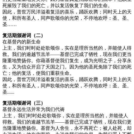
死摧毁了我们的死亡，并以复活恢复了我们的生命。
因此，普世万民洋溢着复活的喜乐，踊跃欢腾；同时天上的天
使，和所有圣人，同声歌颂你的光荣，不停地欢呼：圣、圣、
圣……
复活期颁谢词（二）
在基督内的新生命
上主，我们时时处处歌颂你，实在是理所当然的，并能使人得
救。我们的逾越节羔羊——基督已完成了牺牲，现在我们更当
隆重地赞扬你。你藉基督使我们复生，成为光明之子，分享永
生，又为信众开启了天国之门。因为他的圣死免除了我们的死
亡；他的复活，使我们重获生命。
因此，普世万民洋溢着复活的喜乐，踊跃欢腾，同时天上的天
使，和所有圣人，同声歌颂你的光荣，不停地欢呼：圣、圣、
圣......
复活期颂谢词（三）
基督永远生活并常为我们代祷
上主， 我们时时处处歌颂你，实在是理所当然的，并能使人
得救。我们的逾越节羔羊——基督已完成了牺牲，现在我们更
当隆重地赞扬你。基督为人舍生，永不再死亡；被人处死，却