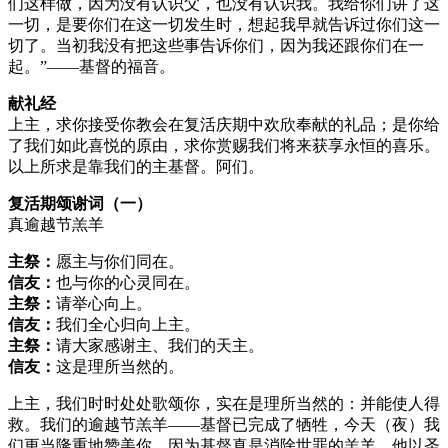
们这样做，因为没有认识父，也没有认识我。我给你们讲了这
一切，是要你们在这一切发生时，想起我早就告诉过你们这一
切了。当初我没有把这些事告诉你们，因为我还跟你们在一
起。”——基督的福音。
献礼经
上主，求你接受你教会在复活庆期中欢欣奉献的礼品；是你给
了我们如此喜悦的原由，求你赏赐我们将来获享永恒的喜乐。
以上所求是靠我们的主基督。阿们。
复活期颂谢词（一）
真逾越节羔羊
主祭：
愿主与你们同在。
信友：
也与你的心灵同在。
主祭：
请举心向上。
信友：
我们全心归向上主。
主祭：
请大家感谢主、我们的天主。
信友：
这是理所当然的。
上主，我们时时处处歌颂你，实在是理所当然的：并能使人得
救。我们的逾越节羔羊——基督已完成了牺牲，今天（夜）我
们更当隆重地赞美你。因为基督真是消除世罪的羔羊，他以圣