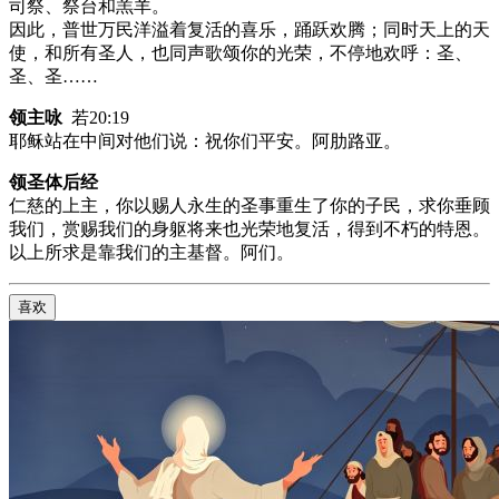
司祭、祭台和羔羊。
因此，普世万民洋溢着复活的喜乐，踊跃欢腾；同时天上的天
使，和所有圣人，也同声歌颂你的光荣，不停地欢呼：圣、
圣、圣……
领主咏
若20:19
耶稣站在中间对他们说：祝你们平安。阿肋路亚。
领圣体后经
仁慈的上主，你以赐人永生的圣事重生了你的子民，求你垂顾
我们，赏赐我们的身躯将来也光荣地复活，得到不朽的特恩。
以上所求是靠我们的主基督。阿们。
喜欢