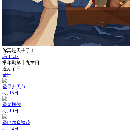
你真是天主子！
玛 14:33
常年期第十九主日
近期节日
全部
圣母升天节
8月15日
圣老楞佐
8月10日
圣巴尔多禄茂
8月24日