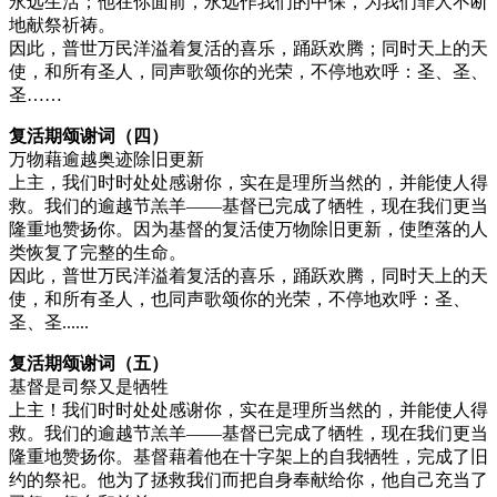
永远生活；他在你面前，永远作我们的中保，为我们罪人不断
地献祭祈祷。
因此，普世万民洋溢着复活的喜乐，踊跃欢腾；同时天上的天
使，和所有圣人，同声歌颂你的光荣，不停地欢呼：圣、圣、
圣……
复活期颂谢词（四）
万物藉逾越奥迹除旧更新
上主，我们时时处处感谢你，实在是理所当然的，并能使人得
救。我们的逾越节羔羊——基督已完成了牺牲，现在我们更当
隆重地赞扬你。因为基督的复活使万物除旧更新，使堕落的人
类恢复了完整的生命。
因此，普世万民洋溢着复活的喜乐，踊跃欢腾，同时天上的天
使，和所有圣人，也同声歌颂你的光荣，不停地欢呼：圣、
圣、圣......
复活期颂谢词（五）
基督是司祭又是牺牲
上主！我们时时处处感谢你，实在是理所当然的，并能使人得
救。我们的逾越节羔羊——基督已完成了牺牲，现在我们更当
隆重地赞扬你。基督藉着他在十字架上的自我牺牲，完成了旧
约的祭祀。他为了拯救我们而把自身奉献给你，他自己充当了