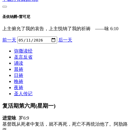
圣依纳爵•雷可尼
上主俯允了我的哀告，上主悦纳了我的祈祷 ——咏 6:10
前一天
后一天
弥撒读经
圣言反省
诵读
晨祷
日祷
晚祷
夜祷
圣人传记
复活期第六周(星期一)
进堂咏
罗6:9
基督既从死者中复活，就不再死，死亡不再统治他了。阿肋路