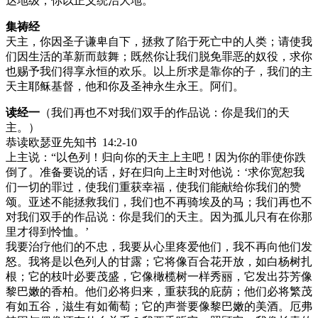
达地级，你以正义统治大地。
集祷经
天主，你因圣子谦卑自下，拯救了陷于死亡中的人类；请使我
们因生活的革新而鼓舞；既然你让我们脱免罪恶的奴役，求你
也赐予我们得享永恒的欢乐。以上所求是靠你的子，我们的主
天主耶稣基督，他和你及圣神永生永王。阿们。
读经一
（我们再也不对我们双手的作品说：你是我们的天
主。）
恭读欧瑟亚先知书 14:2-10
上主说：“以色列！归向你的天主上主吧！因为你的罪使你跌
倒了。准备要说的话，好在归向上主时对他说：‘求你宽恕我
们一切的罪过，使我们重获幸福，使我们能献给你我们的赞
颂。亚述不能拯救我们，我们也不再骑埃及的马；我们再也不
对我们双手的作品说：你是我们的天主。因为孤儿只有在你那
里才得到怜恤。’
我要治疗他们的不忠，我要从心里疼爱他们，我不再向他们发
怒。我将是以色列人的甘露；它将像百合花开放，如白杨树扎
根；它的枝叶必要茂盛，它像橄榄树一样秀丽，它发出芬芳像
黎巴嫩的香柏。他们必将归来，重获我的庇荫；他们必将繁茂
有如五谷，滋生有如葡萄；它的声誉要像黎巴嫩的美酒。厄弗