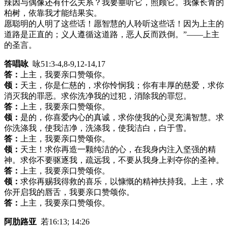
辣因与偶像还有什么关系？我要垂听它，照顾它。我像长青的
柏树，依靠我才能结果实。
愿聪明的人明了这些话！愿智慧的人聆听这些话！因为上主的
道路是正直的；义人遵循这道路，恶人反而跌倒。”——上主
的圣言。
答唱咏
咏51:3-4,8-9,12-14,17
答：
上主，我要亲口赞颂你。
领：
天主，你是仁慈的，求你怜悯我；你有丰厚的慈爱，求你
消灭我的罪恶。求你洗净我的过犯，消除我的罪愆。
答：
上主，我要亲口赞颂你。
领：
是的，你喜爱内心的真诚，求你使我的心灵充满智慧。求
你洗涤我，使我洁净，洗涤我，使我洁白，白于雪。
答：
上主，我要亲口赞颂你。
领：
天主！求你再造一颗纯洁的心，在我身内注入坚强的精
神。求你不要驱逐我，疏远我，不要从我身上剥夺你的圣神。
答：
上主，我要亲口赞颂你。
领：
求你再赐我得救的喜乐，以慷慨的精神扶持我。上主，求
你开启我的唇舌，我要亲口赞颂你。
答：
上主，我要亲口赞颂你。
阿肋路亚
若16:13; 14:26