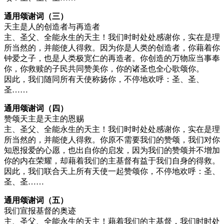
通用颂谢词（三）
天主是人的创造者与再造者
主、圣父、全能永生的天主！我们时时处处感谢你，实在是理
所当然的，并能使人得救。因为你是人类的创造者，你藉着你
钟爱之子，也是人类极宽仁的再造者。你创造的万物应当事奉
你，你救赎的子民共同赞美你，你的诸圣也全心歌颂你。
因此，我们随同所有天使称扬你，不停地欢呼：圣、圣、
圣……
通用颂谢词（四）
赞颂天主是天主的恩赐
主、圣父、全能永生的天主！我们时时处处感谢你，实在是理
所当然的，并能使人得救。你原不需要我们的赞颂，我们对你
知恩报爱的心愿，也出自你的启发，因为我们的赞颂并不增加
你的内在荣耀，却藉着我们的主基督有益于我们自身的得救。
因此，我们联合天上所有天使一起赞颂你，不停地欢呼：圣、
圣、圣……
通用颂谢词（五）
我们宣报基督的奥迹
主、圣父、全能永生的天主！藉着我们的主基督，我们时时处