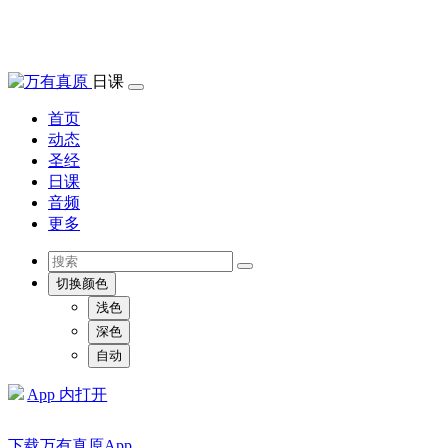
日课
首页
动态
圣经
日课
音频
更多
切换颜色
浅色
深色
自动
App 内打开
下载万有真原App