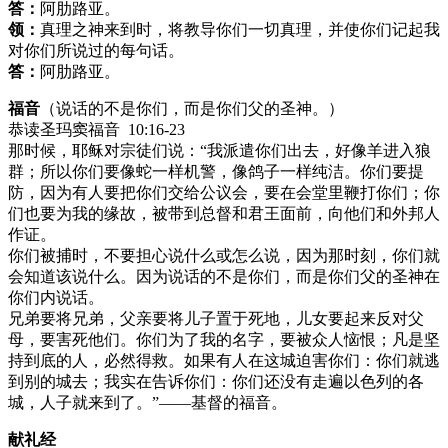
答：
阿肋路亚。
领：
真理之神来到时，将教导你们一切真理，并使你们记起我
对你们所说过的每句话。
答：
阿肋路亚。
福音
（说话的不是你们，而是你们父的圣神。）
恭读圣玛窦福音 10:16-23
那时候，耶稣对宗徒们说：“我派遣你们出去，好像羊进入狼
群；所以你们要像蛇一样机警，像鸽子一样纯洁。你们要提
防，因为有人要把你们交给公议会，要在会堂里鞭打你们；你
们也要为我的缘故，被带到总督和君王面前，向他们和外邦人
作证。
你们被捕时，不要担心说什么或怎么说，因为那时刻，你们就
会知道该说什么。因为说话的不是你们，而是你们父的圣神在
你们内说话。
兄弟要将兄弟，父亲要将儿子置于死地，儿女要起来反对父
母，要害死他们。你们为了我的名字，要被众人恼恨；凡是坚
持到底的人，必然得救。如果有人在这城迫害你们：你们就逃
到别的城去；我实在告诉你们：你们还没有走遍以色列的各
城，人子就来到了。”——基督的福音。
献礼经