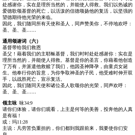
处感谢你，实在是理所当然的，并能使人得救。我们以热诚的
爱德歌颂基督的死亡，以活泼的信德颂扬他的复活，以坚强的
望德期待他光荣的来临。
因此，我们随同所有天使和圣人，同声赞美你，不停地欢呼：
圣、圣、圣……
通用颂谢词（六）
基督带给我们救恩
圣父！藉着我们的主耶稣基督，我们时时处处感谢你：实在是
理所当然的，并能使人得救。基督是你的圣言，你藉着他创造
了万有，并派遣他救赎了我们，他因圣神降孕，由童贞女诞
生。他奉行你的旨意，为你争取神圣的子民，他受难时伸开双
手，以战胜死亡，宣示复活。
因此，我们随同天使和诸位圣人歌颂你的光荣，同声欢呼：
圣、圣、圣……
领主咏
咏34:9
请你们体验，请你们观看，上主是何等的美善，投奔他的人真
是有福！
或：玛11:28
主说：凡劳苦负重担的，你们都到我跟前来，我要使你们安
息。