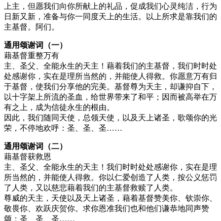
上主，但愿我们向你所献上的礼品，促成我们心灵纯洁，行为
日新又新，准备与你一同度天上的生活。以上所求是靠我们的
主基督。阿们。
通用颂谢词（一）
藉基督重整万有
主、圣父、全能永生的天主！藉着我们的主基督，我们时时处
处感谢你，实在是理所当然的，并能使人得救。你愿意万有归
于基督，使我们分享他的完美。基督尊为天主，却谦抑自下，
以十字架上所流的圣血，给世界带来了和平；因而被高举在万
有之上，成为信徒永生的根由。
因此，我们随同天使，总领天使，以及天上诸圣，歌颂你的光
荣，不停地欢呼：圣、圣、圣……
通用颂谢词（二）
藉基督获救恩
主、圣父、全能永生的天主！我们时时处处感谢你，实在是理
所当然的，并能使人得救。你以仁爱创造了人类，按公义惩罚
了人类，又以慈悲藉着我们的主基督救赎了人类。
尊威的天主，天使以及天上诸圣，藉着基督赞美你、钦崇你、
敬畏你、欢跃庆贺你。求你恩准我们也和他们谦恭地同声赞
颂：圣、圣、圣……