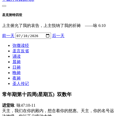
圣克努特四世
上主俯允了我的哀告，上主悦纳了我的祈祷 ——咏 6:10
前一天
后一天
弥撒读经
圣言反省
诵读
晨祷
日祷
晚祷
夜祷
圣人传记
常年期第十四周(星期五) 双数年
进堂咏
咏47:10-11
天主，我们在你的殿内，想念着你的慈惠。天主，你的名号远