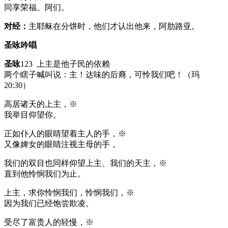
同享荣福。阿们。
对经：
主耶稣在分饼时，他们才认出他来，阿肋路亚。
圣咏吟唱
圣咏
123 上主是他子民的依赖
两个瞎子喊叫说：主！达味的后裔，可怜我们吧！（玛
20:30）
高居诸天的上主，※
我举目仰望你。
正如仆人的眼睛望着主人的手，※
又像婢女的眼睛注视主母的手，
我们的双目也同样仰望上主、我们的天主，※
直到他怜悯我们为止。
上主，求你怜悯我们，怜悯我们，※
因为我们已经饱尝欺凌。
受尽了富贵人的轻慢，※