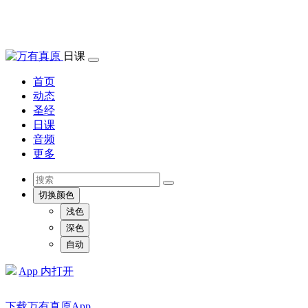
日课
首页
动态
圣经
日课
音频
更多
切换颜色
浅色
深色
自动
App 内打开
下载万有真原App