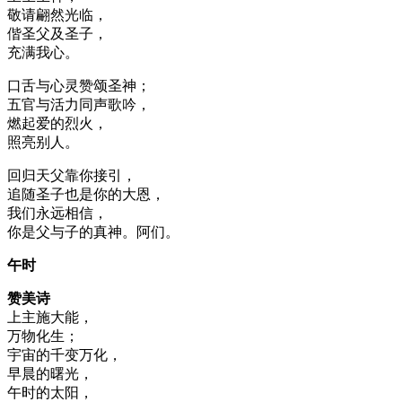
敬请翩然光临，
偕圣父及圣子，
充满我心。
口舌与心灵赞颂圣神；
五官与活力同声歌吟，
燃起爱的烈火，
照亮别人。
回归天父靠你接引，
追随圣子也是你的大恩，
我们永远相信，
你是父与子的真神。阿们。
午时
赞美诗
上主施大能，
万物化生；
宇宙的千变万化，
早晨的曙光，
午时的太阳，