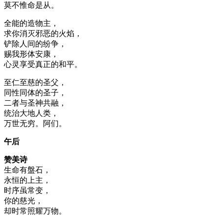
莫不惟命是从。
全能的造物主，
求你消灭邪恶的火焰，
铲除人间的纷争，
赐我形体安康，
心灵享受真正的和平。
至仁至慈的圣父，
同性同体的圣子，
二者与圣神共融，
统治大地人类，
万世无穷。阿们。
午后
赞美诗
生命有盤石，
永恒的上主，
时序虽常变，
你的慈光，
却时常照耀万物。