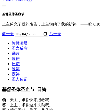
基督圣体圣血节
上主俯允了我的哀告，上主悦纳了我的祈祷 ——咏 6:10
前一天
后一天
弥撒读经
圣言反省
诵读
晨祷
日祷
晚祷
夜祷
圣人传记
基督圣体圣血节 日祷
领：
天主，求你快来拯救我；
答：
上主，求你速来扶助我。