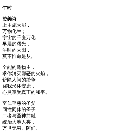
午时
赞美诗
上主施大能，
万物化生；
宇宙的千变万化，
早晨的曙光，
午时的太阳，
莫不惟命是从。
全能的造物主，
求你消灭邪恶的火焰，
铲除人间的纷争，
赐我形体安康，
心灵享受真正的和平。
至仁至慈的圣父，
同性同体的圣子，
二者与圣神共融，
统治大地人类，
万世无穷。阿们。