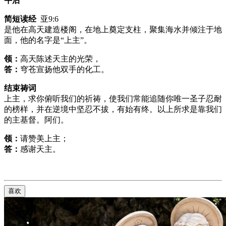
午后
简短读经
亚9:6
是他在高天建造楼阁，在地上奠定支柱，聚集海水并倾注于地
面，他的名字是“上主”。
领：
高天陈述天主的光荣，
答：
穹苍宣扬他双手的化工。
结束祷词
上主，求你俯听我们的祈祷，使我们常能追随你唯一圣子忍耐
的榜样，并在逆境中坚忍不拔，有始有终。以上所求是靠我们
的主基督。阿们。
领：
请赞美上主；
答：
感谢天主。
喜欢