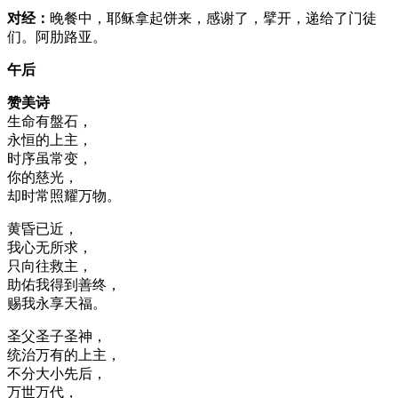
对经：
晚餐中，耶稣拿起饼来，感谢了，擘开，递给了门徒
们。阿肋路亚。
午后
赞美诗
生命有盤石，
永恒的上主，
时序虽常变，
你的慈光，
却时常照耀万物。
黄昏已近，
我心无所求，
只向往救主，
助佑我得到善终，
赐我永享天福。
圣父圣子圣神，
统治万有的上主，
不分大小先后，
万世万代，