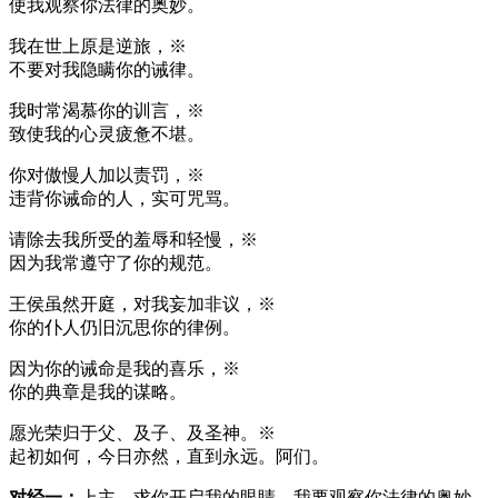
使我观察你法律的奥妙。
我在世上原是逆旅，※
不要对我隐瞒你的诫律。
我时常渴慕你的训言，※
致使我的心灵疲惫不堪。
你对傲慢人加以责罚，※
违背你诫命的人，实可咒骂。
请除去我所受的羞辱和轻慢，※
因为我常遵守了你的规范。
王侯虽然开庭，对我妄加非议，※
你的仆人仍旧沉思你的律例。
因为你的诫命是我的喜乐，※
你的典章是我的谋略。
愿光荣归于父、及子、及圣神。※
起初如何，今日亦然，直到永远。阿们。
对经一：
上主，求你开启我的眼睛，我要观察你法律的奥妙。