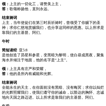
领：
上主的一切化工，请赞美上主，
答：
歌颂称扬他，直到永远。
结束祷词
上主，当年使徒们在第三时辰祈祷时，曾领受了你赐下的圣
神；求你仁慈地赏赐我们，也分享这同样的恩惠。以上所求是
靠我们的主基督。阿们。
午时
简短读经
亚5:8
是他创造了昴星和参星，变黑暗为黎明，使白昼成黑夜，聚集
海水并倾注于地面，他的名字是“上主”。
领：
上主具有庄严和荣耀，
答：
他的圣所内有威能和光辉。
结束祷词
全能永生的天主，在你面前没有黑暗、没有晦冥；求你以灿烂
的光辉照耀我们，使我们遵守你的诫命，以豁达的胸怀、忠诚
地向天国之路迈进。以上所求是靠我们的主基督。阿们。