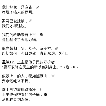
我们好像一只麻雀，※
挣脱了猎人的罗网。
罗网已被扯破，※
我们才得逃脱。
我们的救助来自上主，※
是他创造了天地万物。
愿光荣归于父、及子、及圣神。※
起初如何，今日亦然，直到永远。阿们。
圣咏
125 上主是他子民的守护者
“愿平安降在天主的新以色列身上。”（迦6:16）
依赖上主的人，稳如熙雍山，※
要永远屹立不摇。
群山围绕着耶路撒冷，†
上主也保护着他的子民，※
从现在直到永恒。