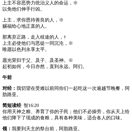
上主不容恶势力统治义人的命运，※
以免他们伸手行凶。
上主，求你恩待善良的人，※
赐福给心地正直的人。
那离弃正路，走入歧途的人，†
上主必使他们与恶徒一同沉沦，※
唯愿以色列永享太平。
愿光荣归于父、及子、及圣神。※
起初如何，今日亦然，直到永远。阿们。
午前
对经：
我切望在受难以前同你们一起吃这一次逾越节晚餐，阿
肋路亚。
简短读经
智16:20
你用天神之粮、养育了你的子民；他们不必操劳，你从天上给
他们降下了现成的食粮，具有各种美味，适合各人的口味。
领：
我要到天主的祭台前，阿肋路亚。