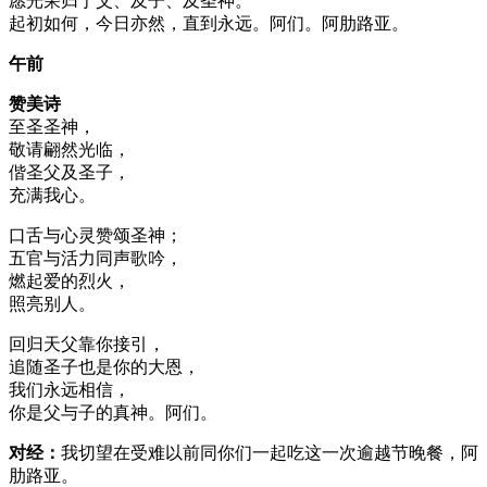
愿光荣归于父、及子、及圣神。
起初如何，今日亦然，直到永远。阿们。阿肋路亚。
午前
赞美诗
至圣圣神，
敬请翩然光临，
偕圣父及圣子，
充满我心。
口舌与心灵赞颂圣神；
五官与活力同声歌吟，
燃起爱的烈火，
照亮别人。
回归天父靠你接引，
追随圣子也是你的大恩，
我们永远相信，
你是父与子的真神。阿们。
对经：
我切望在受难以前同你们一起吃这一次逾越节晚餐，阿
肋路亚。