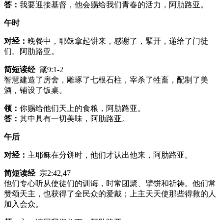
答：
我要迎接基督，他会赐给我们青春的活力，阿肋路亚。
午时
对经：
晚餐中，耶稣拿起饼来，感谢了，擘开，递给了门徒
们。阿肋路亚。
简短读经
箴9:1-2
智慧建造了房舍，雕琢了七根石柱，宰杀了牲畜，配制了美
酒，铺设了饭桌。
领：
你赐给他们天上的食粮，阿肋路亚。
答：
其中具有一切美味，阿肋路亚。
午后
对经：
主耶稣在分饼时，他们才认出他来，阿肋路亚。
简短读经
宗2:42,47
他们专心听从使徒们的训诲，时常团聚、擘饼和祈祷。他们常
赞颂天主，也获得了全民众的爱戴；上主天天使那些得救的人
加入会众。