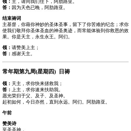
领：
主，请同我们住下，阿肋路亚。
答：
因为天色已晚，阿肋路亚。
结束祷词
主基督，你藉你神妙的圣体圣事，留下了你苦难的纪念；求你
使我们敬拜你圣体圣血的神圣奥迹，而常能体验到你救恩的效
果。你是天主，永生永王。阿们。
领：
请赞美上主；
答：
感谢天主。
常年期第九周(星期四) 日祷
领：
天主，求你快来拯救我；
答：
上主，求你速来扶助我。
愿光荣归于父、及子、及圣神。
起初如何，今日亦然，直到永远。阿们。阿肋路亚。
午前
赞美诗
至圣圣神，