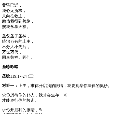
黄昏已近，
我心无所求，
只向往救主，
助佑我得到善终，
赐我永享天福。
圣父圣子圣神，
统治万有的上主，
不分大小先后，
万世万代，
同享荣福。阿们。
圣咏吟唱
圣咏
119:17-24 (三)
对经一：
上主，求你开启我的眼睛，我要观察你法律的奥妙。
求你恩待你的仆人，我才会生存，※
才能遵行你的教训。
求你开启我的眼睛，※