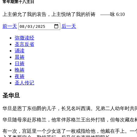
常年期第十八主日
上主俯允了我的哀告，上主悦纳了我的祈祷 ——咏 6:10
前一天
后一天
弥撒读经
圣言反省
诵读
晨祷
日祷
晚祷
夜祷
圣人传记
圣华旦
华旦是恩丁东伯爵的儿子，长兄名叫西满。兄弟二人幼年时共
华旦随母亲赴苏格兰，他常伴苏格兰王出外打猎，但每次藏在
有一次，宫廷里一个少女送了一枚戒指给他，他戴在手上。一