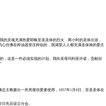
，我的灵魂充满热爱耶稣至圣圣体的烈火，两小时的圣体出游，
的心仿佛在榨油器里压榨似的，我渴望人人都充满圣保禄的爱主
目的，这是一件必须实现的计划。我向圣母玛利亚许诺，贡献自
”
总主教拨出一所房屋供爱麦使用，1857年1月6日，至圣圣体在
安日先后设立分会。