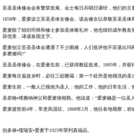
至圣圣体修会会务繁荣发展。会士每日共唱日课经，他们的主
1858年，爱麦设立至圣圣体女修会。该会修女以恭敬至圣圣
爱麦除了组织司铎和修士参加圣体敬礼外，他也组织成年教友
容优美，译成各国文字。
爱麦创立至圣圣体会遭遇了不少困难，人们批评他不应退出玛
多磨难吗?”
至圣圣体修会，在爱麦生前，已获得教廷批准。1895年，并获
爱麦每次返故乡时，必往三处瞻谒：第一个处所是他领洗的圣
爱麦生前，一般人已视他为圣人：他的工作，他的日常生活，
圣若翰•维雅纳神父和爱麦很相熟。他说道：“爱麦确是一位圣
爱麦逝世前4年，常患风湿症。1868年2月，他往各地视察，
伯多禄•儒瑞安•爱麦于1925年荣列真福品。