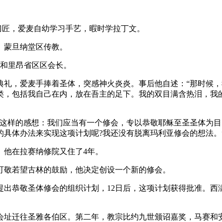
制刀匠，爱麦自幼学习手艺，暇时学拉丁文。
德、蒙旦纳堂区传教。
长和里昂省区区会长。
典礼，爱麦手捧着圣体，突感神火炎炎。事后他自述：“那时候
类，包括我自己在内，放在吾主的足下。我的双目满含热泪，我
有着这样的感想：我们应当有一个修会，专以恭敬耶稣至圣圣体为
具体办法来实现这项计划呢?我还没有脱离玛利亚修会的想法。
。他在拉赛纳修院又住了4年。
可敬若望古林的鼓励，他决定创设一个新的修会。
提出恭敬圣体修会的组织计划，12日后，这项计划获得批准。西满
，会址迁往圣雅各伯区。第二年，教宗比约九世颁诏嘉奖，马赛和