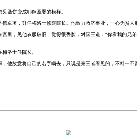
忽见圣饼变成耶稣圣婴的模样。
圣德卓著，升任梅洛士修院院长。他致力救济事业，一心为贫人
宫里，见他衣服破旧，觉得很丢脸，对国王道：“你看我的兄弟
在梅洛士任院长。
事，他故意将自己的名字瞒去，只说是第三者看见的，不料一不留