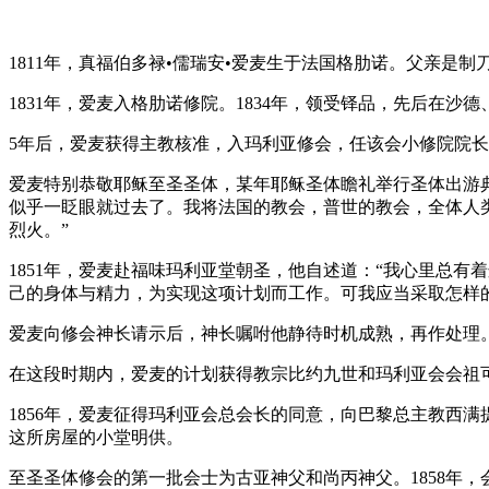
1811年，真福伯多禄•儒瑞安•爱麦生于法国格肋诺。父亲是
1831年，爱麦入格肋诺修院。1834年，领受铎品，先后在沙
5年后，爱麦获得主教核准，入玛利亚修会，任该会小修院院
爱麦特别恭敬耶稣至圣圣体，某年耶稣圣体瞻礼举行圣体出游
似乎一眨眼就过去了。我将法国的教会，普世的教会，全体人
烈火。”
1851年，爱麦赴福味玛利亚堂朝圣，他自述道：“我心里总
己的身体与精力，为实现这项计划而工作。可我应当采取怎样的
爱麦向修会神长请示后，神长嘱咐他静待时机成熟，再作处理
在这段时期内，爱麦的计划获得教宗比约九世和玛利亚会会祖
1856年，爱麦征得玛利亚会总会长的同意，向巴黎总主教西满
这所房屋的小堂明供。
至圣圣体修会的第一批会士为古亚神父和尚丙神父。1858年