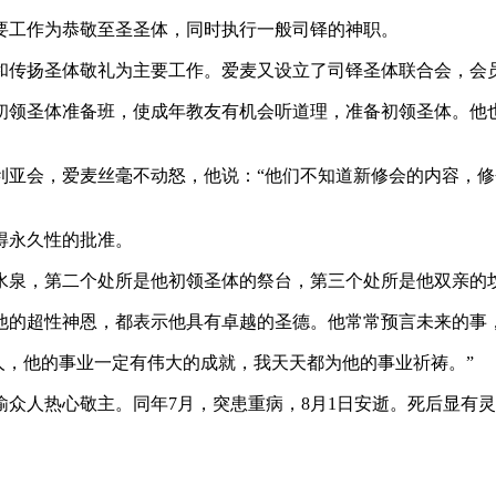
要工作为恭敬至圣圣体，同时执行一般司铎的神职。
体和传扬圣体敬礼为主要工作。爱麦又设立了司铎圣体联合会，会
初领圣体准备班，使成年教友有机会听道理，准备初领圣体。他
利亚会，爱麦丝毫不动怒，他说：“他们不知道新修会的内容，
得永久性的批准。
水泉，第二个处所是他初领圣体的祭台，第三个处所是他双亲的
他的超性神恩，都表示他具有卓越的圣德。他常常预言未来的事
人，他的事业一定有伟大的成就，我天天都为他的事业祈祷。”
劝谕众人热心敬主。同年7月，突患重病，8月1日安逝。死后显有