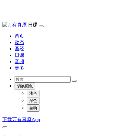
日课
首页
动态
圣经
日课
音频
更多
切换颜色
浅色
深色
自动
下载万有真原App