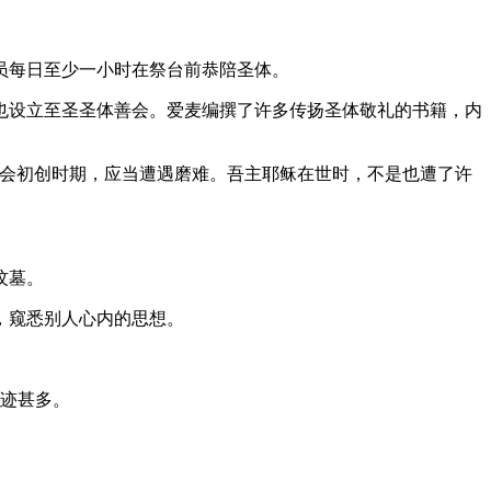
员每日至少一小时在祭台前恭陪圣体。
也设立至圣圣体善会。爱麦编撰了许多传扬圣体敬礼的书籍，内
修会初创时期，应当遭遇磨难。吾主耶稣在世时，不是也遭了许
坟墓。
，窥悉别人心内的思想。
灵迹甚多。