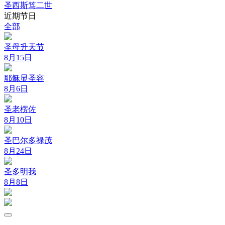
圣西斯笃二世
近期节日
全部
圣母升天节
8月15日
耶稣显圣容
8月6日
圣老楞佐
8月10日
圣巴尔多禄茂
8月24日
圣多明我
8月8日