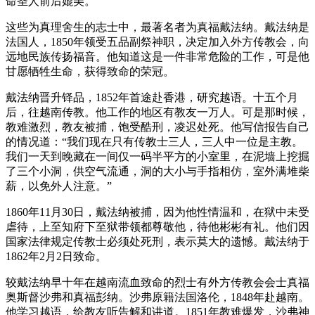
命圣人前后媲美。
这些为真理舍生的志士中，最著名者为真福戴法纳。戴法纳是
法国人，1850年领受五品副祭神职，决定加入外方传教会，向
远地民族传扬福音。他知道这是一件非常危险的工作，可是他
甘愿牺牲生命，获得致命的荣冠。
戴法纳晋升铎品，1852年首途赴香港，研究越语。十五个月
后，往越南传教。他工作的地区有教友一万人。可是那时候，
教难激烈，教友被捕，饱受酷刑，凌迟处死。他写信报告自己
的情况道：“我们现在只有传教士三人，三人中一位是主教。
我们一天到晚藏在一间仅一码半平方的小室里，在泥墙上挖掘
了三个小洞，供空气流通，洞的大小与手指相仿，室外满堆柴
薪，以免外人注意。”
1860年11月30日，戴法纳被捕，因为他性情温和，在狱中未受
虐待，上至知府下至狱带领都尊敬他，待他彬彬有礼。他们因
国家法律规定传教士必须处死刑，表示莫大的遗憾。戴法纳于
1862年2月2日致命。
较戴法纳早十年在越南流血致命的烈士有外方传教会会士真福
奥斯督沙弗和真福彭纳。沙弗原籍法国洛伦，1848年赴越南。
他学习越语，给教友听告解和讲道。1851年教难爆发，沙弗神