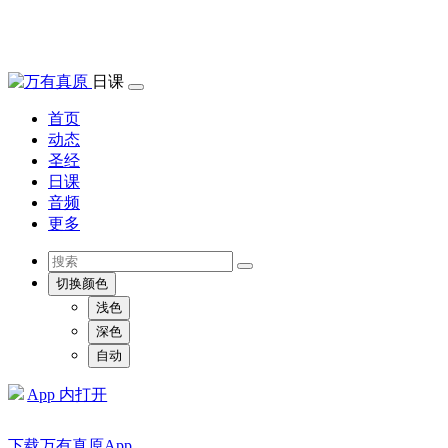
日课
首页
动态
圣经
日课
音频
更多
切换颜色
浅色
深色
自动
App 内打开
下载万有真原App