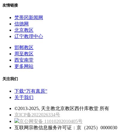
友情链接
梵蒂冈新闻网
信德网
北京教区
辽宁教理中心
邯郸教区
周至教区
西安南堂
更多网站
关注我们
下载“万有真原”
关于我们
©2013-2025, 天主教北京教区西什库教堂 所有
京ICP备2022026334号
京公网安备 11010202010405号
互联网宗教信息服务许可证：京（2025）0000030