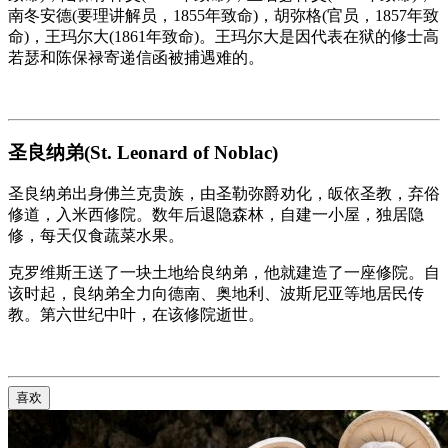
南冬安德(要理讲解员，1855年致命)，胡弥格(官员，1857年致
命)，王玛尔大(1861年致命)。王玛尔大是因代表在狱的修士高
若瑟和陈保禄寄递信函被捕遇难的。
圣良纳弟(St. Leonard of Noblac)
圣良纳弟出身佛兰克贵族，由圣勒弥爵劝化，皈依圣教，弃俗
修道，入米西修院。数年后退隐森林，自建一小屋，独居隐
修，每天仅食蔬菜水果。
克罗维斯王送了一块土地给良纳弟，他就建造了一座修院。自
该时起，良纳弟全力向德南、奥地利、波斯尼亚等地居民传
教。第六世纪中叶，在该修院逝世。
喜欢