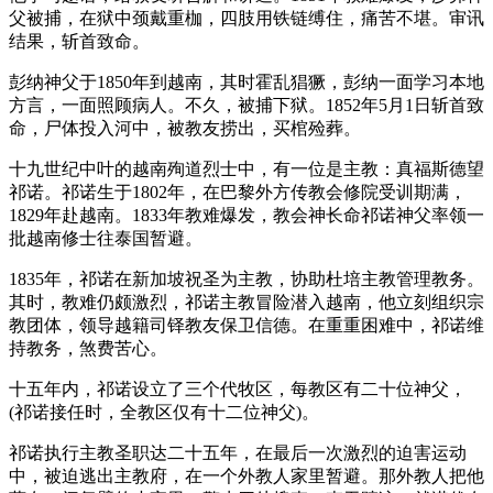
父被捕，在狱中颈戴重枷，四肢用铁链缚住，痛苦不堪。审讯
结果，斩首致命。
彭纳神父于1850年到越南，其时霍乱猖獗，彭纳一面学习本地
方言，一面照顾病人。不久，被捕下狱。1852年5月1日斩首致
命，尸体投入河中，被教友捞出，买棺殓葬。
十九世纪中叶的越南殉道烈士中，有一位是主教：真福斯德望
祁诺。祁诺生于1802年，在巴黎外方传教会修院受训期满，
1829年赴越南。1833年教难爆发，教会神长命祁诺神父率领一
批越南修士往泰国暂避。
1835年，祁诺在新加坡祝圣为主教，协助杜培主教管理教务。
其时，教难仍颇激烈，祁诺主教冒险潜入越南，他立刻组织宗
教团体，领导越籍司铎教友保卫信德。在重重困难中，祁诺维
持教务，煞费苦心。
十五年内，祁诺设立了三个代牧区，每教区有二十位神父，
(祁诺接任时，全教区仅有十二位神父)。
祁诺执行主教圣职达二十五年，在最后一次激烈的迫害运动
中，被迫逃出主教府，在一个外教人家里暂避。那外教人把他