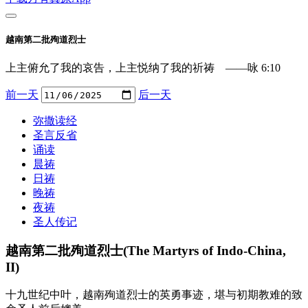
越南第二批殉道烈士
上主俯允了我的哀告，上主悦纳了我的祈祷 ——咏 6:10
前一天
后一天
弥撒读经
圣言反省
诵读
晨祷
日祷
晚祷
夜祷
圣人传记
越南第二批殉道烈士(The Martyrs of Indo-China,
II)
十九世纪中叶，越南殉道烈士的英勇事迹，堪与初期教难的致