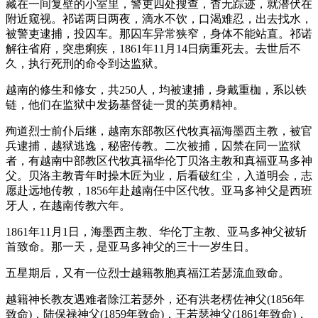
藏在一间复壁的小室里，警吏四处搜查，杳无踪迹，就潜伏在
附近窥视。祁诺两日两夜，滴水不饮，口渴难忍，出去找水，
被警吏逮捕，投囚车。那囚车异常狭窄，身体不能站直。祁诺
解往省府，突患痢疾，1861年11月14日病重死去。去世后不
久，执行死刑的命令到达监狱。
越南的修生和修女，共250人，均被逮捕，身戴重枷，系以铁
链，他们在监狱中发扬基督徒一贯的英勇精神。
殉道烈士前仆后继，越南东部教区代牧真福海墨西主教，被官
兵逮捕，越狱逃逸，秘密传教。二次被捕，囚禁在同一监狱
者，有越南中部教区代牧真福华伦丁贝洛主教和真福亚马多神
父。贝洛主教青年时操木匠为业，后看破红尘，入道明会，志
愿赴远地传教，1856年赴越南任中区代牧。亚马多神父是西班
牙人，在越南传教六年。
1861年11月1日，海墨西主教、华伦丁主教、亚马多神父被斩
首致命。那一天，是亚马多神父的三十一岁生日。
五星期后，又有一位烈士越籍教胞真福江若瑟流血致命。
越籍神长教友遇难者除江若瑟外，还有洪老楞佐神父(1856年
致命)，陆保禄神父(1859年致命)，王若瑟神父(1861年致命)，