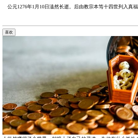
公元1276年1月10日溘然长逝。后由教宗本笃十四世列入真
喜欢