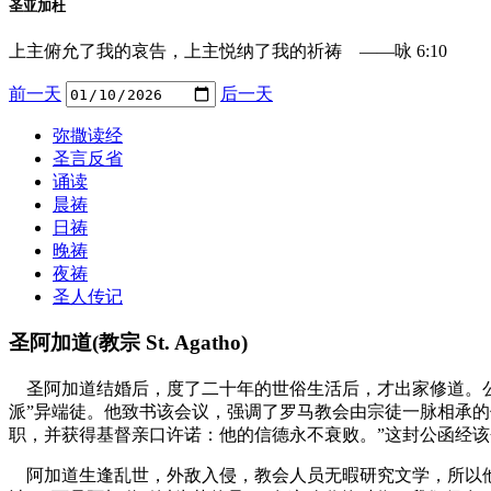
圣亚加杜
上主俯允了我的哀告，上主悦纳了我的祈祷 ——咏 6:10
前一天
后一天
弥撒读经
圣言反省
诵读
晨祷
日祷
晚祷
夜祷
圣人传记
圣阿加道(教宗 St. Agatho)
圣阿加道结婚后，度了二十年的世俗生活后，才出家修道。公
派”异端徒。他致书该会议，强调了罗马教会由宗徒一脉相承
职，并获得基督亲口许诺：他的信德永不衰败。”这封公函经该
阿加道生逢乱世，外敌入侵，教会人员无暇研究文学，所以他