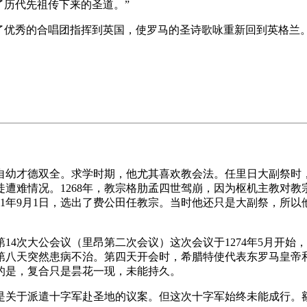
了历代先祖传下来的圣道。”
了优秀的合唱团指挥到英国，使罗马的圣诗歌咏重新回到英格兰
，自幼才德双全。求学时期，他尤其喜欢教会法。任里日大副祭时
遭难情况。1268年，教宗格肋孟四世驾崩，因为枢机主教对
1年9月1日，选出了费公田任教宗。当时他还只是大副祭，所以
4次大公会议（里昂第二次会议）这次会议于1274年5月开始
第八天突然患病不治。第四天开会时，希腊特使代表东罗马皇帝
的是，复合只是昙花一现，未能持久。
关于派遣十字军赴圣地的议案。但这次十字军始终未能成行。