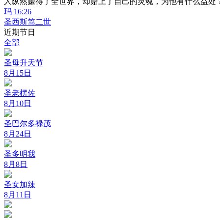
人纵然赚得了全世界，却赔上了自己的灵魂，为他有什么益处
玛 16:26
圣西斯笃二世
近期节日
全部
圣母升天节
8月15日
圣老楞佐
8月10日
圣巴尔多禄茂
8月24日
圣多明我
8月8日
圣女加辣
8月11日