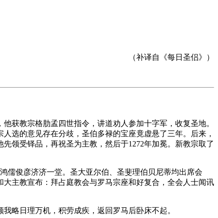
。
（补译自《每日圣侣》）
，他获教宗格肋孟四世指令，讲道劝人参加十字军，收复圣地。
教宗人选的意见存在分歧，圣伯多禄的宝座竟虚悬了三年。后来，
他先领受铎品，再祝圣为主教，然后于1272年加冕。新教宗取了
，鸿儒俊彦济济一堂。圣大亚尔伯、圣斐理伯贝尼蒂均出席会
和大主教宣布：拜占庭教会与罗马宗座和好复合，全会人士闻讯
额我略日理万机，积劳成疾，返回罗马后卧床不起。