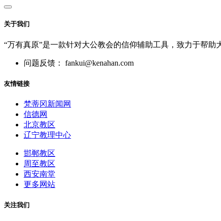
关于我们
“万有真原”是一款针对大公教会的信仰辅助工具，致力于帮助
问题反馈： fankui@kenahan.com
友情链接
梵蒂冈新闻网
信德网
北京教区
辽宁教理中心
邯郸教区
周至教区
西安南堂
更多网站
关注我们