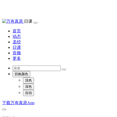
日课
首页
动态
圣经
日课
音频
更多
切换颜色
浅色
深色
自动
下载万有真原App