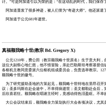
计。”可是阿加道引以为荣的是：“在这动乱的时代，我们保存
阿加道显发了很多神迹，被人们誉为“奇迹大师”。他还派遣
阿加道于公元681年逝世。
真福额我略十世(教宗 Bd. Gregory X)
公元1210年，费公田（教宗额我略十世原名）生于意大利
这位大副祭心地仁慈，他不惜冒险，亲赴巴勒斯坦考察基督信徒
各枢机主教同意委派六位枢机组成委员会，负责选举教宗。127
额我略十世的徽号。
为了研究援助圣地的方策起见，额我略十世特地在里昂召开第1
议；圣多玛斯在赴会途中，不幸得病逝世；圣文都勒赴会后，
后欣喜若狂。额我略在唱谢主经时，竟感动得热泪盈眶。不幸
大公会议结束后，额我略全力策划执行大会各项决议，尤其是