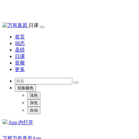
日课
首页
动态
圣经
日课
音频
更多
切换颜色
浅色
深色
自动
App 内打开
下载万有真原App