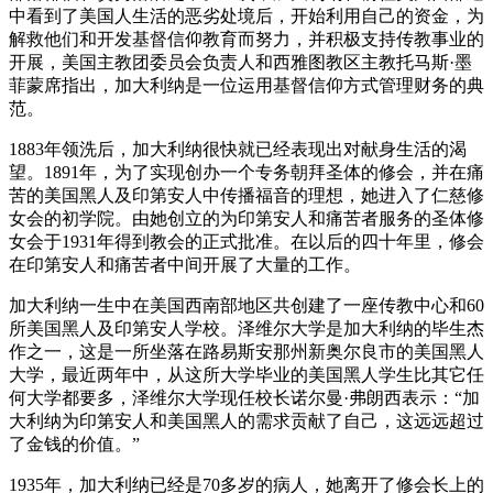
中看到了美国人生活的恶劣处境后，开始利用自己的资金，为
解救他们和开发基督信仰教育而努力，并积极支持传教事业的
开展，美国主教团委员会负责人和西雅图教区主教托马斯·墨
菲蒙席指出，加大利纳是一位运用基督信仰方式管理财务的典
范。
1883年领洗后，加大利纳很快就已经表现出对献身生活的渴
望。1891年，为了实现创办一个专务朝拜圣体的修会，并在痛
苦的美国黑人及印第安人中传播福音的理想，她进入了仁慈修
女会的初学院。由她创立的为印第安人和痛苦者服务的圣体修
女会于1931年得到教会的正式批准。在以后的四十年里，修会
在印第安人和痛苦者中间开展了大量的工作。
加大利纳一生中在美国西南部地区共创建了一座传教中心和60
所美国黑人及印第安人学校。泽维尔大学是加大利纳的毕生杰
作之一，这是一所坐落在路易斯安那州新奥尔良市的美国黑人
大学，最近两年中，从这所大学毕业的美国黑人学生比其它任
何大学都要多，泽维尔大学现任校长诺尔曼·弗朗西表示：“加
大利纳为印第安人和美国黑人的需求贡献了自己，这远远超过
了金钱的价值。”
1935年，加大利纳已经是70多岁的病人，她离开了修会长上的