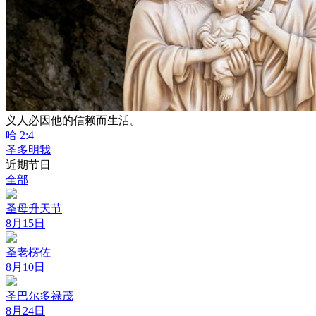
义人必因他的信赖而生活。
哈 2:4
圣多明我
近期节日
全部
圣母升天节
8月15日
圣老楞佐
8月10日
圣巴尔多禄茂
8月24日