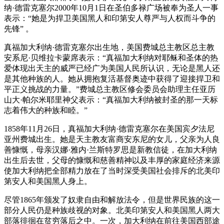
纳·德雷克塞尔2000年10月1日在圣伯多禄广场被奉为圣人一事
表示：“她是为捍卫美国黑人和印第安人尊严与人权而斗争的
先锋” 。
真福加大利纳·德雷克塞尔出生地，美国费城总主教区总主教
安系尼·贝维拉卡蒙席表示：“真福加大利纳对耶稣和圣体的热
爱体现出天主的威严已经广为美国人民所认识，无论是黑人还
是其他种族的人。她从拥抱复活基督奥迹中获得了迎接捍卫和
平正义挑战的力量。”费城总主教区修会委员会助理主任亚历
山大·帕尔米耶里神父表示：“真福加大利纳被封圣的那一天标
志着伟大的种族和睦。”
1858年11月26日，真福加大利纳·德雷克塞尔在美国宾夕法尼
亚州费城出生。她是天主教友富商安东尼的女儿，父亲为人良
善慷慨，母亲汉娜·雅内·兰斯特罗思是新教信徒，在加大利纳
出生后去世，父母的慷慨和慈善精神以及丰厚的家庭经济来源
使加大利纳把全部精力放在了当时深受美国社会排斥的北美印
第安人和美国黑人身上。
尽管1865年颁发了奴隶自由和解放法令，但是世界民族的这一
部分人民仍是种族歧视的对象。北美印第安人和美国黑人两大
部落徘徊在贫穷落后之中。一次，加大利纳在前往美国西部途