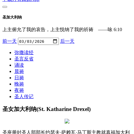
圣加大利纳
上主俯允了我的哀告，上主悦纳了我的祈祷 ——咏 6:10
前一天
后一天
弥撒读经
圣言反省
诵读
晨祷
日祷
晚祷
夜祷
圣人传记
圣女加大利纳(St. Katharine Drexel)
圣座册封圣人部部长约瑟夫·萨赖瓦·马丁斯主教就真福加大利