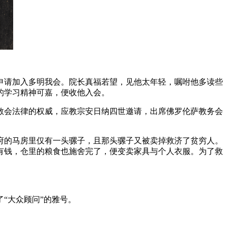
，申请加入多明我会。院长真福若望，见他太年轻，嘱咐他多读些
的学习精神可嘉，便收他入会。
教会法律的权威，应教宗安日纳四世邀请，出席佛罗伦萨教务会
教府的马房里仅有一头骡子，且那头骡子又被卖掉救济了贫穷人。
有钱，仓里的粮食也施舍完了，便变卖家具与个人衣服。为了救
“大众顾问”的雅号。