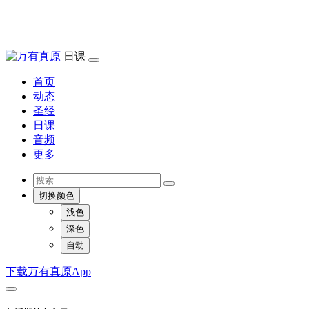
日课
首页
动态
圣经
日课
音频
更多
切换颜色
浅色
深色
自动
下载万有真原App