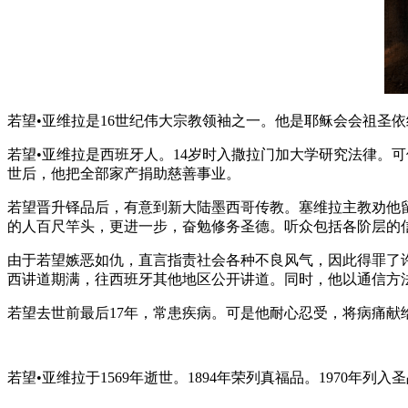
若望•亚维拉是16世纪伟大宗教领袖之一。他是耶稣会会祖圣
若望•亚维拉是西班牙人。14岁时入撒拉门加大学研究法律。
世后，他把全部家产捐助慈善事业。
若望晋升铎品后，有意到新大陆墨西哥传教。塞维拉主教劝他
的人百尺竿头，更进一步，奋勉修务圣德。听众包括各阶层的
由于若望嫉恶如仇，直言指责社会各种不良风气，因此得罪了
西讲道期满，往西班牙其他地区公开讲道。同时，他以通信方
若望去世前最后17年，常患疾病。可是他耐心忍受，将病痛献
若望•亚维拉于1569年逝世。1894年荣列真福品。1970年列入