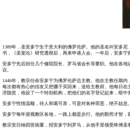
1389年，圣安多宁生于意大利的佛罗伦萨。他的圣名叫安多
书，《圣宠论》研究透彻后，再来申请入会。一年后，安多宁
安多宁先后担任几个修院院长、罗马省会长等要职。他在各地
议。
1446年，教宗任命安多宁为佛罗伦萨总主教。他在主教任期
每次都有热心的信友又把骡子买回来，送给主教府。他每日在
济隐贫，他设了一个特别机构，把他们的名字登记起来，暗中
安多宁性情温顺，待人和蔼可亲，可是对各种罪恶，绝不姑
安多宁每年巡视教区各地，一路上都是步行。他的勤劳才智，
教宗安日纳四世病重，招安多宁到罗马，从他手里领受终