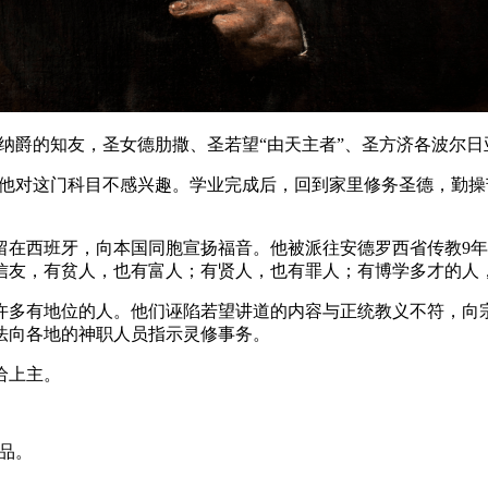
依纳爵的知友，圣女德肋撒、圣若望“由天主者”、圣方济各波尔日
可他对这门科目不感兴趣。学业完成后，回到家里修务圣德，勤
留在西班牙，向本国同胞宣扬福音。他被派往安德罗西省传教9
信友，有贫人，也有富人；有贤人，也有罪人；有博学多才的人
许多有地位的人。他们诬陷若望讲道的内容与正统教义不符，向
法向各地的神职人员指示灵修事务。
给上主。
圣品。