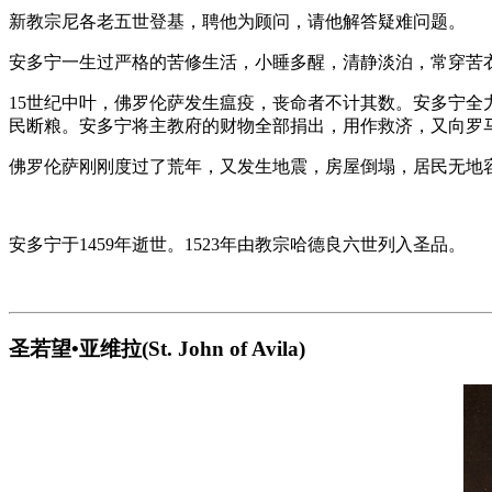
新教宗尼各老五世登基，聘他为顾问，请他解答疑难问题。
安多宁一生过严格的苦修生活，小睡多醒，清静淡泊，常穿苦
15世纪中叶，佛罗伦萨发生瘟疫，丧命者不计其数。安多宁
民断粮。安多宁将主教府的财物全部捐出，用作救济，又向罗
佛罗伦萨刚刚度过了荒年，又发生地震，房屋倒塌，居民无地
安多宁于1459年逝世。1523年由教宗哈德良六世列入圣品。
圣若望•亚维拉(St. John of Avila)