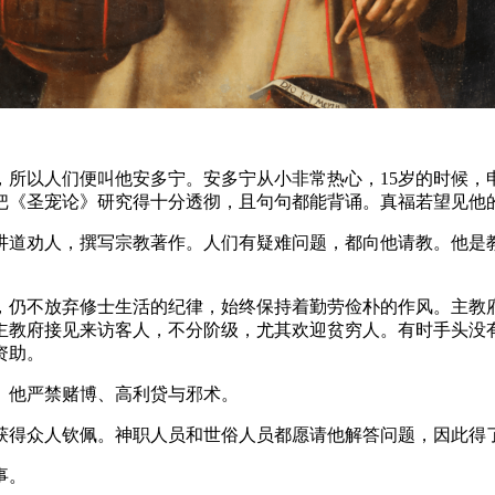
尼，所以人们便叫他安多宁。安多宁从小非常热心，15岁的时候
把《圣宠论》研究得十分透彻，且句句都能背诵。真福若望见他
讲道劝人，撰写宗教著作。人们有疑难问题，都向他请教。他是
内，仍不放弃修士生活的纪律，始终保持着勤劳俭朴的作风。主
主教府接见来访客人，不分阶级，尤其欢迎贫穷人。有时手头没
资助。
息。他严禁赌博、高利贷与邪术。
获得众人钦佩。神职人员和世俗人员都愿请他解答问题，因此得了
傅圣事。