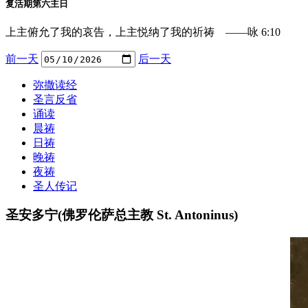
复活期第六主日
上主俯允了我的哀告，上主悦纳了我的祈祷 ——咏 6:10
前一天
后一天
弥撒读经
圣言反省
诵读
晨祷
日祷
晚祷
夜祷
圣人传记
圣安多宁(佛罗伦萨总主教 St. Antoninus)