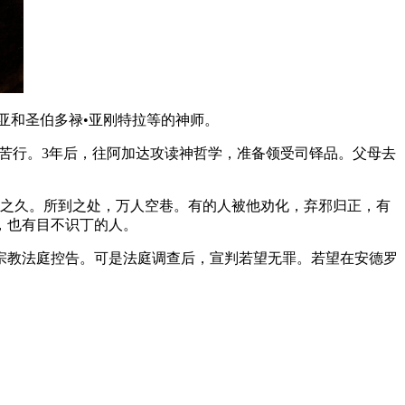
亚和圣伯多禄•亚刚特拉等的神师。
操苦行。3年后，往阿加达攻读神哲学，准备领受司铎品。父母去
年之久。所到之处，万人空巷。有的人被他劝化，弃邪归正，有
，也有目不识丁的人。
宗教法庭控告。可是法庭调查后，宣判若望无罪。若望在安德罗