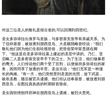
对这三位圣人的敬礼是很古老的,可以回溯到四世纪。
圣女多弥谛拉出身罗马皇族，与多密喜安皇帝有亲戚关系。为
了信仰基督，被放逐到朋西亚岛。大圣额我略曾经说：“我们
敬礼他们因为他们生前轻视世俗，把世俗荣华富贵踏在脚
下。”他这是在圣多弥谛拉墓上建起的圣堂中讲的。乃仁、亚
启略二人是多密喜安皇帝手下的卫士。为了生活，他们做暴君
的鹰犬。人们传说他们两个受了宫刑，以便操持多弥谛拉的家
务，因而同享了放逐的辛苦。圣业乐说：“他们充军是一种漫
长的殉难。”有一天，他们突然受到圣宠的光照，放下武器，
皈依圣教，随后被官兵逮捕。他们坦认信奉基督，被放逐到朋
西亚岛，在图拉真执政的时期斩首致命。
圣女因拒绝朝拜邪神在朋西亚岛上遇难，被烈火焚死。