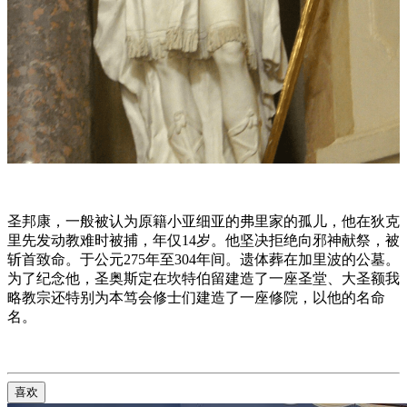
圣邦康，一般被认为原籍小亚细亚的弗里家的孤儿，他在狄克
里先发动教难时被捕，年仅14岁。他坚决拒绝向邪神献祭，被
斩首致命。于公元275年至304年间。遗体葬在加里波的公墓。
为了纪念他，圣奥斯定在坎特伯留建造了一座圣堂、大圣额我
略教宗还特别为本笃会修士们建造了一座修院，以他的名命
名。
喜欢