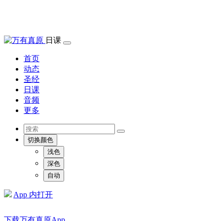
日课
首页
动态
圣经
日课
音频
更多
切换颜色
浅色
深色
自动
App 内打开
下载万有真原App