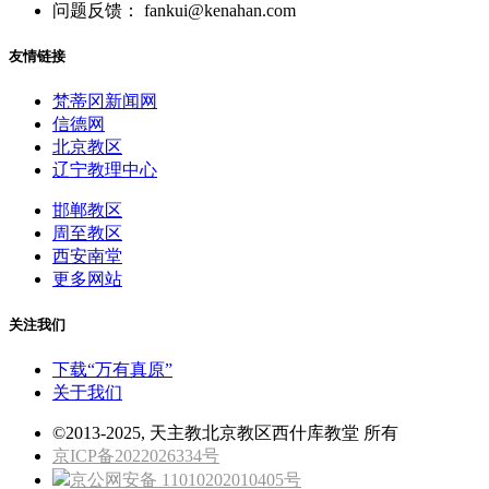
问题反馈： fankui@kenahan.com
友情链接
梵蒂冈新闻网
信德网
北京教区
辽宁教理中心
邯郸教区
周至教区
西安南堂
更多网站
关注我们
下载“万有真原”
关于我们
©2013-2025, 天主教北京教区西什库教堂 所有
京ICP备2022026334号
京公网安备 11010202010405号