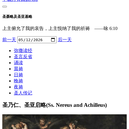
圣聂略及圣亚基略
上主俯允了我的哀告，上主悦纳了我的祈祷 ——咏 6:10
前一天
后一天
弥撒读经
圣言反省
诵读
晨祷
日祷
晚祷
夜祷
圣人传记
圣乃仁、圣亚启略(Ss. Nereus and Achilleus)