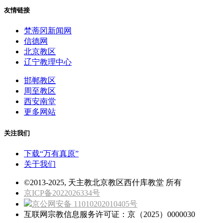
友情链接
梵蒂冈新闻网
信德网
北京教区
辽宁教理中心
邯郸教区
周至教区
西安南堂
更多网站
关注我们
下载“万有真原”
关于我们
©2013-2025, 天主教北京教区西什库教堂 所有
京ICP备2022026334号
京公网安备 11010202010405号
互联网宗教信息服务许可证：京（2025）0000030