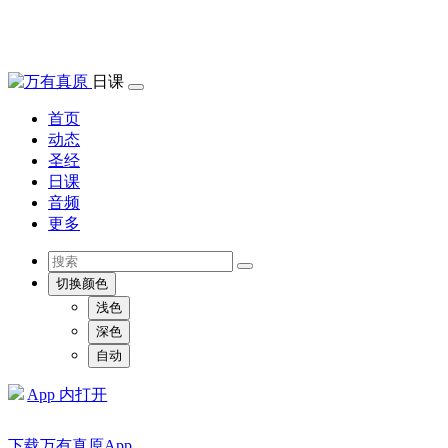
日课
首页
动态
圣经
日课
音频
更多
切换颜色
浅色
深色
自动
App 内打开
下载万有真原App