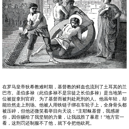
在罗马皇帝狄希教难时期，基督教的鲜血也流到了土耳其的兰
巴市。圣伯多禄（此伯多禄不是宗徒之长伯多禄）是当地第一
位被捉拿到官府、为了基督而被判处死刑的人。他虽年轻，却
能欣然走上刑场。他被人用铁链子绑在车轮子上，全身骨头都
被压碎，但他还微笑着举目向天说：“主耶稣基督，我感谢
你，因你赐给了我坚韧的力量，让我战胜了暴君！”地方官一
看，这刑罚还制服不了他，就下令把他砍死。