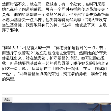
然而时隔不久，就在同一座城市，有一个处女，名叫刁尼霞，
她也赢得了殉道的荣冠。可有一个同时被捕的传道员却丧失了
灵魂，他的堕落却是一个深刻的教训。他竟然宁肯失掉基督而
不愿为基督受一点儿苦，他失魂落魄竟然高喊：“我从来没有
当过基督徒，我要敬拜你们的神。”这样，他被放下来，去敬
拜了邪神。
“糊涂人！” 刁尼霞大喊一声，“你怎竟怕这暂时的一点儿苦，
而选择了永苦呢？”她立刻被拖走去受苦刑。然而她的护守天
使显现出来，站在她旁边，护守基督的净配。她可以跑出监
狱，但是她要同基督在一起的强烈愿望，驱使她又跑到殉道者
们这一边，说：“我愿意在世上同你们一起死，在天上同你们
一起生。”耶稣基督童贞者的荣冠，殉道者的勇敢，满全了她
的渴望。
喜欢