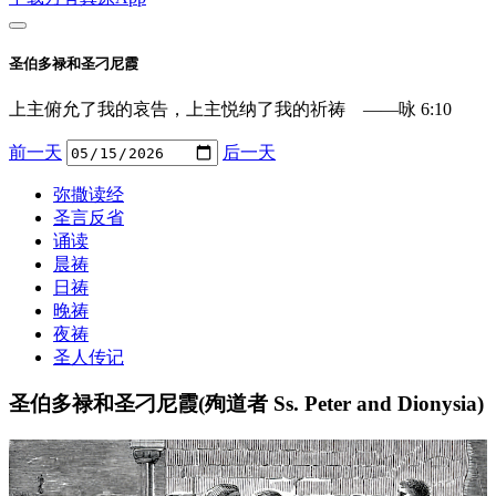
圣伯多禄和圣刁尼霞
上主俯允了我的哀告，上主悦纳了我的祈祷 ——咏 6:10
前一天
后一天
弥撒读经
圣言反省
诵读
晨祷
日祷
晚祷
夜祷
圣人传记
圣伯多禄和圣刁尼霞(殉道者 Ss. Peter and Dionysia)