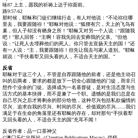
咏87 上主，愿我的祈祷上达于祢面前。
路9:57-62
那时候，耶稣和门徒们继续行走，有人对他说：“不论祢往哪
里去，我要跟随祢！”耶稣对他说：“狐狸有穴，天上的飞鸟有
巢，但人子却没有栖身之所！”耶稣又对另一个人说：“跟随我
吧！”那人回答：“主啊！容我先回去安葬我的父亲。”但他
说：“让死人去埋葬他们的死人。你只管去宣扬天主的国！”还
有一人说：“主，我要跟随祢！但先让我去与家人道别。”耶稣
就说：“手扶着犁又回头看的人，不适合天主的国。”
反省
耶稣对于这三个人，不管是自荐跟随他的前者，还是他主动召
叫的后两者，要求的都是放下一切全心跟随他的门徒，而非只
想作个业余的门徒。选择成为一名基督徒，是对生活态度与生
活方式的基本抉择，而不是兼了一个职。遗憾的是我们总是在
自己尽兴之后才将剩余的部分给他，这种尽兴包括私欲偏情的
尽兴、追求自我的尽兴、时间的尽兴、价值观的尽兴……我们
满足于在生命的角落里还有耶稣的存在，却对那句“手扶着犁
又回头看的人，不适合天主的国”充耳不闻！
反省作者：品一口茶神父
©澳门乐仁出版社（Claretian Publications Macau）供稿