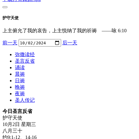
护守天使
上主俯允了我的哀告，上主悦纳了我的祈祷 ——咏 6:10
前一天
后一天
弥撒读经
圣言反省
诵读
晨祷
日祷
晚祷
夜祷
圣人传记
今日圣言反省
护守天使
10月2日 星期三
八月三十
约9:1-12、14-16