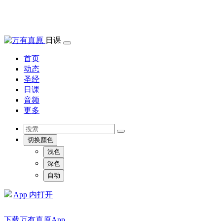
日课
首页
动态
圣经
日课
音频
更多
切换颜色
浅色
深色
自动
App 内打开
下载万有真原App