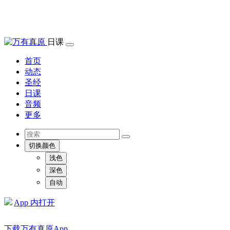
日课
首页
动态
圣经
日课
音频
更多
切换颜色
浅色
深色
自动
App 内打开
下载万有真原App