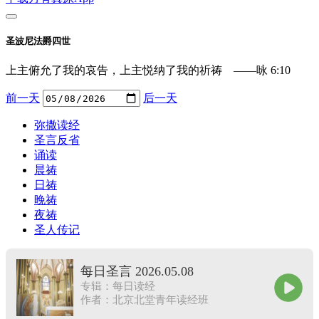
圣波尼法爵四世
上主俯允了我的哀告，上主悦纳了我的祈祷 ——咏 6:10
前一天
后一天
弥撒读经
圣言反省
诵读
晨祷
日祷
晚祷
夜祷
圣人传记
每日圣言 2026.05.08
专辑：每日读经
作者：北京北堂青年读经班