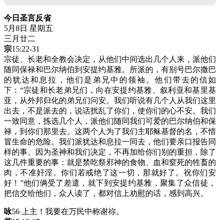
今日圣言反省
5月8日 星期五
三月廿二
宗
15:22-31
宗徒、长老和全教会决定，从他们中间选出几个人来，派他们
随同保禄和巴尔纳伯到安提约基雅。所派的，有别号巴尔撒巴
的犹达和息拉，他们是弟兄中的领袖。他们带去的信如
下：“宗徒和长老弟兄们，向在安提约基雅、叙利亚和基里基
亚，从外邦归化的弟兄们问安。我们听说有几个人从我们这里
出去，不是派去的，说话扰乱了你们，使你们的心不安。我们
一致同意，拣选几个人，派他们随同我们可爱的巴尔纳伯和保
禄，到你们那里去。这两个人为了我们主耶稣基督的名，不惜
冒生命的危险。我们派犹达和息拉一同去，他们要亲口报告同
样的事。因为圣神和我们决定，不再加给你们别的重担，除了
这几件重要的事：就是禁吃祭邪神的食物、血和窒死的牲畜的
肉，不准奸淫。你们若戒绝了这一切，那就好了。祝你们安
好！”他们俩受了差遣，就下到安提约基雅，聚集了众信徒，
把信交给他们，众人读了，都对信上劝慰的话，感到高兴。
咏
56 上主！我要在万民中称谢祢。