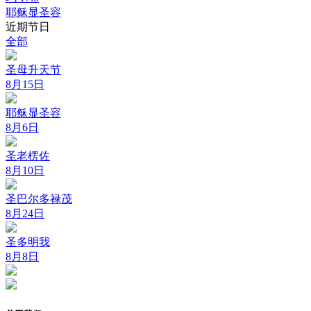
耶稣显圣容
近期节日
全部
圣母升天节
8月15日
耶稣显圣容
8月6日
圣老楞佐
8月10日
圣巴尔多禄茂
8月24日
圣多明我
8月8日