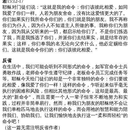
若
15:12-17
耶稣对门徒们说：“这就是我的命令：你们该彼此相爱，如同
我爱了你们一样。人若为朋友舍命，没有比这爱情更大的了。
你们如果实行我所命令你们的，你们就是我的朋友。我不再称
你们为仆人，因为仆人不知道主人所做的事。我称你们为朋
友，因为我从父听来的一切，都启示给你们了。不是你们拣选
了我，而是我拣选了你们，并派你们去结果实，就是结常存的
果实；这样，你们奉我的名无论向父求什么，他必定赐给你
们。这就是我命令你们的：你们该彼此相爱。”
反省
在生活中，我们可能会听到不同形式的命令，如军官命令士兵
勇敢作战，老师命令学生遵守纪律，老板命令员工完成任务等
等。耶稣今天给门徒们的却是一个非常独特的命令：你们要彼
此相爱，像我爱了你们一样！这样的命令，乍听起来似乎毫无
执行的困难和风险，但相比其他形式的命令，这却是最高、最
大的“新命令”，而且需要一个人一辈子恒常不断地努力和实
践，过程并非简单易行。然而，称我们为朋友的耶稣绝不会让
我们单枪匹马地去执行这样的命令，而会用祂的智慧和能力陪
伴我们、协助我们。让我们愉快地去执行这一“柔和而轻松”的
命令吧！
（这一篇无需注明反省作者）