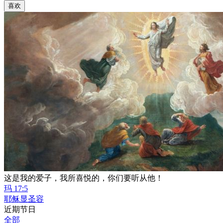
喜欢
这是我的爱子，我所喜悦的，你们要听从他！
玛 17:5
耶稣显圣容
近期节日
全部