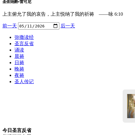
圣依纳爵•雷可尼
上主俯允了我的哀告，上主悦纳了我的祈祷 ——咏 6:10
前一天
后一天
弥撒读经
圣言反省
诵读
晨祷
日祷
晚祷
夜祷
圣人传记
今日圣言反省