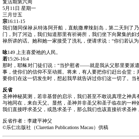
复活期第六周
5月11日 星期一
三月廿五
宗
16:11-15
我们随同保禄从特洛阿开船，直航撒摩辣刻岛，第二天到了乃
门，到了河边，我们知道那里有祈祷所，我们坐下向聚集的妇
禄所讲的话。她和她一家接受了洗礼，便请求说：“你们若认为
咏
149 上主喜爱祂的人民。
若
15:26-16:4
那时，耶稣对门徒们说：“当护慰者——就是我从父那里要派
事，使你们的信仰不至动摇。将来，有人要把你们赶出会堂；
要你们在这一切发生时，想起我早就告诉过你们这一切了。当
反省
圣神神秘莫测，若非基督的启示，我们甚至不敢说真理之神具
与祂同在，来自天父。显然，圣神并非圣父和圣子临在的一种
我们直接呼求圣父，或恳求圣子，那么我们也该直接祈求圣神
反省作者：李建平神父
©乐仁出版社（Claretian Publications Macau）供稿