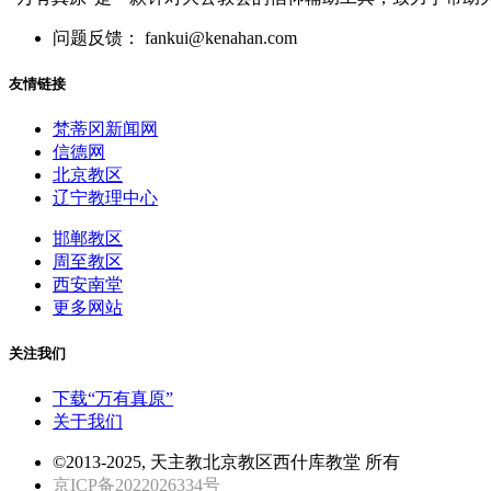
问题反馈： fankui@kenahan.com
友情链接
梵蒂冈新闻网
信德网
北京教区
辽宁教理中心
邯郸教区
周至教区
西安南堂
更多网站
关注我们
下载“万有真原”
关于我们
©2013-2025, 天主教北京教区西什库教堂 所有
京ICP备2022026334号