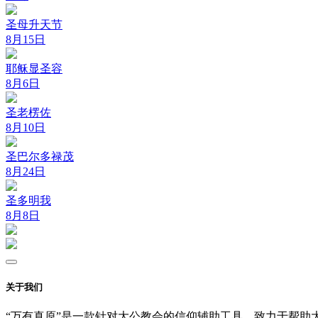
圣母升天节
8月15日
耶稣显圣容
8月6日
圣老楞佐
8月10日
圣巴尔多禄茂
8月24日
圣多明我
8月8日
关于我们
“万有真原”是一款针对大公教会的信仰辅助工具，致力于帮助