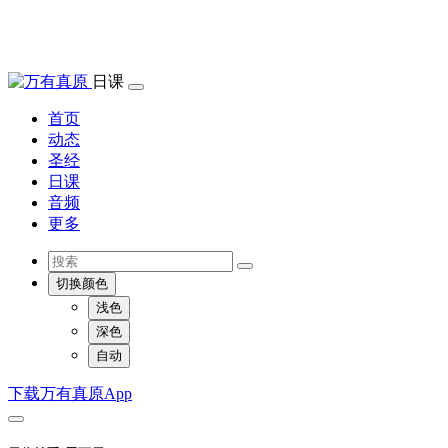
日课
首页
动态
圣经
日课
音频
更多
切换颜色
浅色
深色
自动
下载万有真原App