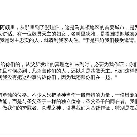
阿颇里，从那里到了斐理伯，这是马其顿地区的首要城市，是罗
女讲话。有一位敬畏天主的妇女，名叫里狄雅，是提雅提辣城卖
我是对主忠实的人，就请到我家去住。”于是强迫我们接受邀请
遣给你们的，从父所发出的真理之神来到时，必要为我作证；你
并且时候必到，凡杀害你们的人，还以为是恭敬天主。他们这样
初我没有把这些事告诉你们，因为我还跟你们在一起。”
有单独的位格。不少人只把圣神当作一股奇特的力量，一份恩宠
效能，而是与圣父圣子一样的独立位格，圣父圣子的同在者。我
，做我们的护慰者、真理之神，引导我们为基督作证，特别是在